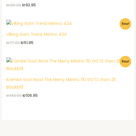
Det
Det
kr
120.00
kr
92.95
ursprungliga
nuvarande
priset
priset
var:
är:
Rea!
kr120.00.
kr92.95.
Viking Garn Trend Merino 424
Det
Det
kr
77.00
kr
51.95
ursprungliga
nuvarande
priset
priset
var:
är:
Rea!
kr77.00.
kr51.95.
Kremke Soul Wool The Merry Merino 110 GOTS Garn 25
Bläckblå
Det
Det
kr
143.00
kr
106.95
ursprungliga
nuvarande
priset
priset
var:
är:
kr143.00.
kr106.95.