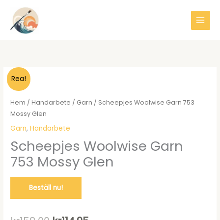
Hoppa
till
innehåll
Rea!
Hem
/
Handarbete
/
Garn
/ Scheepjes Woolwise Garn 753
Mossy Glen
Garn
,
Handarbete
Scheepjes Woolwise Garn
753 Mossy Glen
Beställ nu!