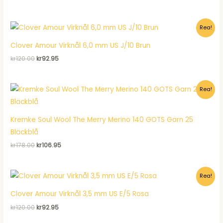
ursprungliga
nuvarande
priset
priset
var:
är:
Rea!
kr106.00.
kr96.95.
Clover Amour Virknål 6,0 mm US J/10 Brun
Det
Det
kr
120.00
kr
92.95
ursprungliga
nuvarande
priset
priset
var:
är:
Rea!
kr120.00.
kr92.95.
Kremke Soul Wool The Merry Merino 140 GOTS Garn 25
Bläckblå
Det
Det
kr
178.00
kr
106.95
ursprungliga
nuvarande
priset
priset
var:
är:
Rea!
kr178.00.
kr106.95.
Clover Amour Virknål 3,5 mm US E/5 Rosa
Det
Det
kr
120.00
kr
92.95
ursprungliga
nuvarande
priset
priset