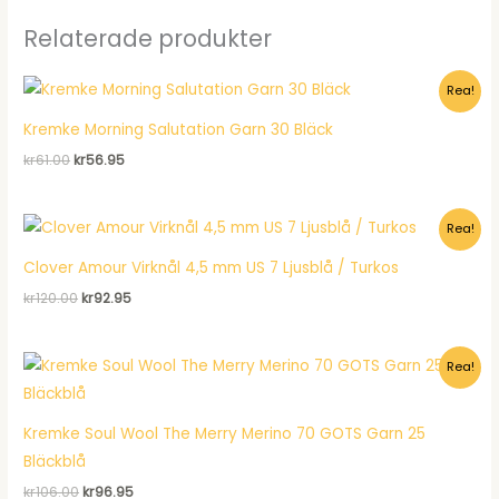
Relaterade produkter
Rea!
Kremke Morning Salutation Garn 30 Bläck
Det
Det
kr
61.00
kr
56.95
ursprungliga
nuvarande
priset
priset
var:
är:
Rea!
kr61.00.
kr56.95.
Clover Amour Virknål 4,5 mm US 7 Ljusblå / Turkos
Det
Det
kr
120.00
kr
92.95
ursprungliga
nuvarande
priset
priset
var:
är:
Rea!
kr120.00.
kr92.95.
Kremke Soul Wool The Merry Merino 70 GOTS Garn 25
Bläckblå
Det
Det
kr
106.00
kr
96.95