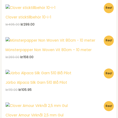
var:
är:
Rea!
kr120.00.
kr92.95.
Clover sticktillbehör 10-i-1
Det
Det
kr
495.00
kr
299.00
ursprungliga
nuvarande
priset
priset
var:
är:
Rea!
kr495.00.
kr299.00.
Mönsterpapper Non Woven Vit 80cm – 10 meter
Det
Det
kr
269.00
kr
158.00
ursprungliga
nuvarande
priset
priset
var:
är:
Rea!
kr269.00.
kr158.00.
Järbo Alpaca Silk Garn 510 Blå Pilot
Det
Det
kr
119.00
kr
105.95
ursprungliga
nuvarande
priset
priset
var:
är:
Rea!
kr119.00.
kr105.95.
Clover Amour Virknål 2,5 mm Gul