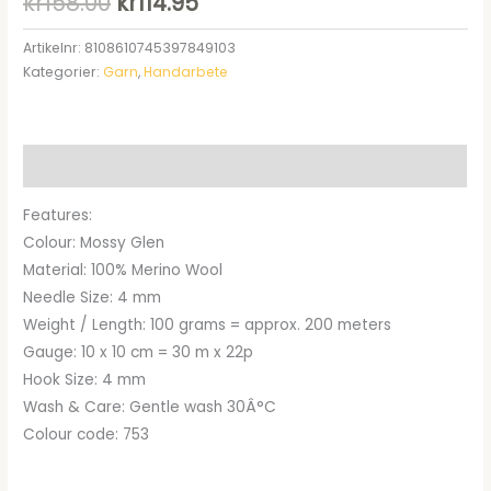
Det
Det
kr
158.00
kr
114.95
ursprungliga
nuvarande
Artikelnr:
8108610745397849103
Kategorier:
Garn
,
Handarbete
priset
priset
var:
är:
kr158.00.
kr114.95.
Beskrivning
Features:
Colour: Mossy Glen
Material: 100% Merino Wool
Needle Size: 4 mm
Weight / Length: 100 grams = approx. 200 meters
Gauge: 10 x 10 cm = 30 m x 22p
Hook Size: 4 mm
Wash & Care: Gentle wash 30Â°C
Colour code: 753