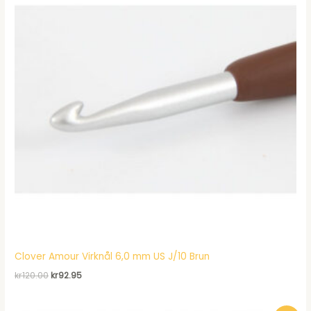
Clover Amour Virknål 6,0 mm US J/10 Brun
Det
Det
kr
120.00
kr
92.95
ursprungliga
nuvarande
priset
priset
var:
är: