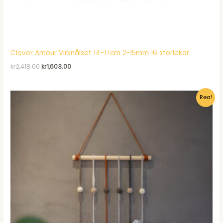
Clover Amour Virknålset 14-17cm 2-15mm 16 storlekar
Det
Det
kr
2,418.00
kr
1,603.00
ursprungliga
nuvarande
priset
priset
var:
är:
Rea!
kr2,418.00.
kr1,603.00.