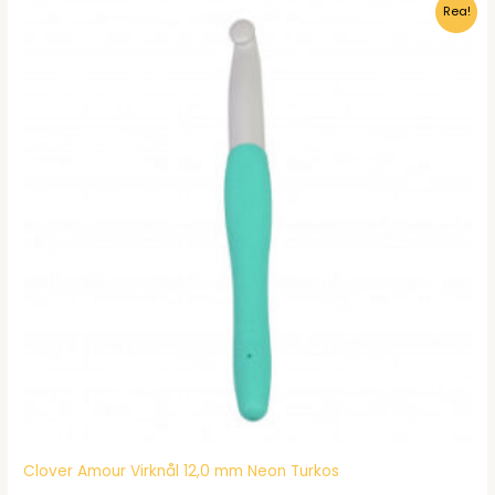
Rea!
kr120.00.
kr92.95.
Clover Amour Virknål 12,0 mm Neon Turkos