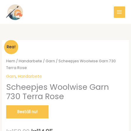
Hoppa
till
innehåll
Rea!
Hem
/
Handarbete
/
Garn
/ Scheepjes Woolwise Garn 730
Terra Rose
Garn
,
Handarbete
Scheepjes Woolwise Garn
730 Terra Rose
Beställ nu!