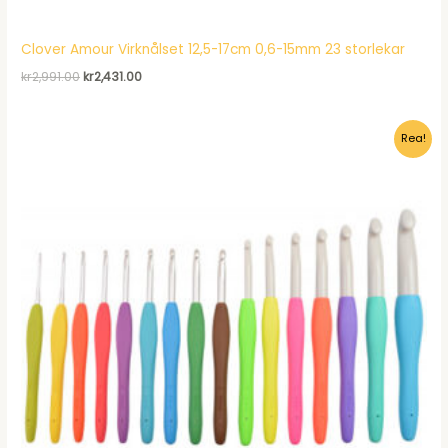
Clover Amour Virknålset 12,5-17cm 0,6-15mm 23 storlekar
Det
Det
kr
2,991.00
kr
2,431.00
ursprungliga
nuvarande
priset
priset
var:
är:
Rea!
kr2,991.00.
kr2,431.00.