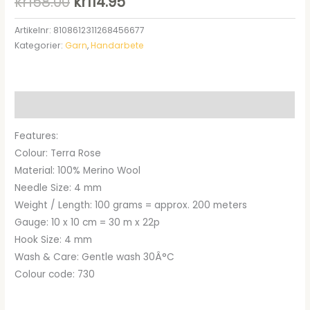
Det
Det
kr
158.00
kr
114.95
ursprungliga
nuvarande
Artikelnr:
8108612311268456677
Kategorier:
Garn
,
Handarbete
priset
priset
var:
är:
kr158.00.
kr114.95.
Beskrivning
Features:
Colour: Terra Rose
Material: 100% Merino Wool
Needle Size: 4 mm
Weight / Length: 100 grams = approx. 200 meters
Gauge: 10 x 10 cm = 30 m x 22p
Hook Size: 4 mm
Wash & Care: Gentle wash 30Â°C
Colour code: 730