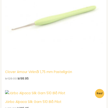
Clover Amour Virknål 1,75 mm Pastellgrön
Det
Det
kr
128.00
kr
98.95
ursprungliga
nuvarande
priset
priset
var:
är:
Rea!
kr128.00.
kr98.95.
Järbo Alpaca Silk Garn 510 Blå Pilot