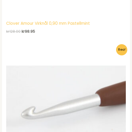
Clover Amour Virknål 0,90 mm Pastellmint
Det
Det
kr
128.00
kr
98.95
ursprungliga
nuvarande
priset
priset
var:
är:
Rea!
kr128.00.
kr98.95.