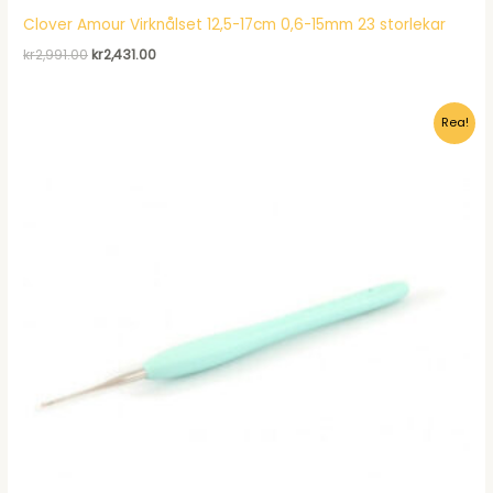
Clover Amour Virknålset 12,5-17cm 0,6-15mm 23 storlekar
Det
Det
kr
2,991.00
kr
2,431.00
ursprungliga
nuvarande
priset
priset
var:
är:
Rea!
kr2,991.00.
kr2,431.00.