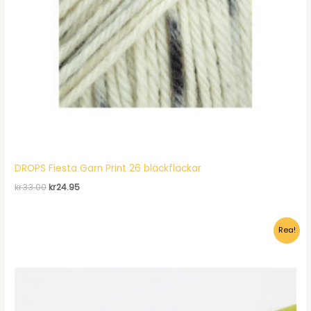
DROPS Fiesta Garn Print 26 bläckfläckar
Det
Det
kr
33.00
kr
24.95
ursprungliga
nuvarande
priset
priset
var:
är:
Rea!
kr33.00.
kr24.95.