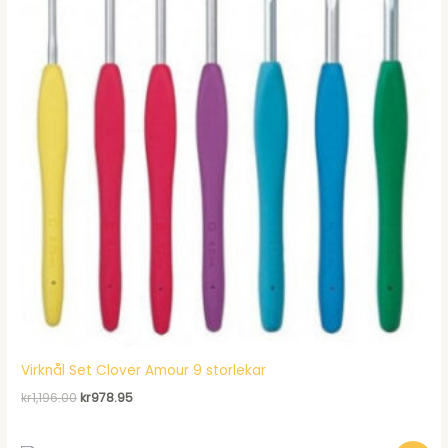
Virknål Set Clover Amour 9 storlekar
Det
Det
kr
1,196.00
kr
978.95
ursprungliga
nuvarande
priset
priset
var:
är: