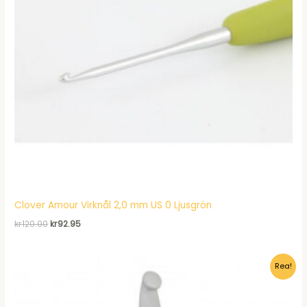
Clover Amour Virknål 2,0 mm US 0 Ljusgrön
Det
Det
kr
120.00
kr
92.95
ursprungliga
nuvarande
priset
priset
var:
är:
Rea!
kr120.00.
kr92.95.