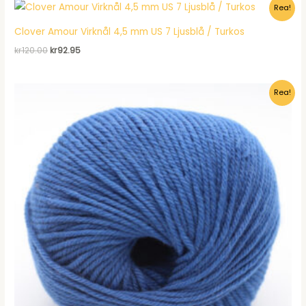
Rea!
kr1,196.00.
kr978.95.
Clover Amour Virknål 4,5 mm US 7 Ljusblå / Turkos
Det
Det
kr
120.00
kr
92.95
ursprungliga
nuvarande
priset
priset
var:
är:
Rea!
kr120.00.
kr92.95.