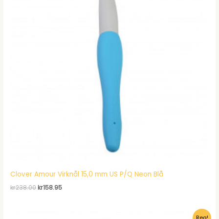
Clover Amour Virknål 15,0 mm US P/Q Neon Blå
Det
Det
kr
238.00
kr
158.95
ursprungliga
nuvarande
priset
priset
var:
är:
Rea!
kr238.00.
kr158.95.