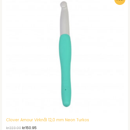
Clover Amour Virknål 12,0 mm Neon Turkos
Det
Det
kr
223.00
kr
150.95