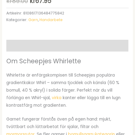
Det
Det
kr
89.00
kr
67.95
ursprungliga
nuvarande
Artikelnr:
8108617136484775842
Kategorier:
Garn
,
Handarbete
priset
priset
var:
är:
kr89.00.
kr67.95.
Beskrivning
Om Scheepjes Whirlette
Whirlette är enfärgskompisen till Scheepjes populära
gradientkakor Whirl – samma tjocklek och känsla (60 %
bomull, 40 % akryl) i solida färger. Perfekt när du vill
förlänga en Whirl-sjal,
virka
kanter eller lägga till en lugn
kontrastfärg mot gradienten.
Garnet fungerar förstås även på egen hand: mjukt,
tvättbart och lättarbetat för sjalar, filtar och
mormorsrutor
. Se fler garner i
bomullsgarn-kategorin
eller