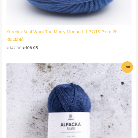
Kremke Soul Wool The Merry Merino 110 GOTS Garn 25
Bläckblå
Det
Det
kr
142.00
kr
106.95
ursprungliga
nuvarande
priset
priset
var:
är:
Rea!
kr142.00.
kr106.95.