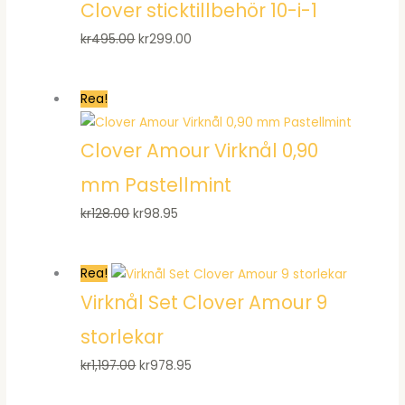
Clover sticktillbehör 10-i-1
kr74.00.
kr51.95.
Det
Det
kr
495.00
kr
299.00
ursprungliga
nuvarande
priset
priset
Rea!
var:
är:
kr495.00.
kr299.00.
Clover Amour Virknål 0,90
mm Pastellmint
Det
Det
kr
128.00
kr
98.95
ursprungliga
nuvarande
priset
priset
Rea!
var:
är:
Virknål Set Clover Amour 9
kr128.00.
kr98.95.
storlekar
Det
Det
kr
1,197.00
kr
978.95
ursprungliga
nuvarande