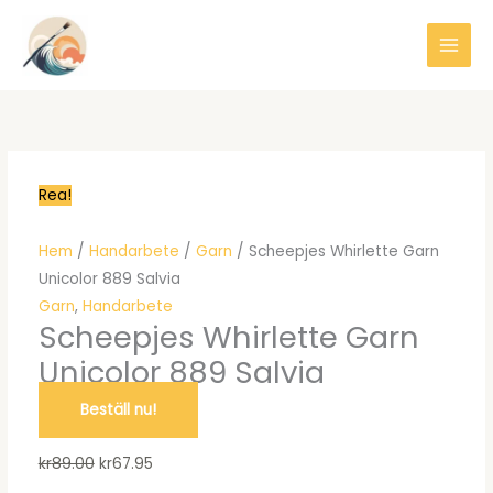
Hoppa
till
innehåll
Rea!
Hem
/
Handarbete
/
Garn
/ Scheepjes Whirlette Garn
Unicolor 889 Salvia
Garn
,
Handarbete
Scheepjes Whirlette Garn
Unicolor 889 Salvia
Beställ nu!
Det
Det
kr
89.00
kr
67.95
ursprungliga
nuvarande