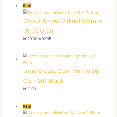
priset
priset
Rea!
var:
är:
kr1,197.00.
kr978.95.
Clover Amour Virknål 5,5 mm
US I/9 Grön
Det
Det
kr
120.00
kr
92.95
ursprungliga
nuvarande
priset
priset
var:
är:
kr120.00.
kr92.95.
Lana Grossa Cool Merino Big
Garn 207 Bläck
kr
113.00
Rea!