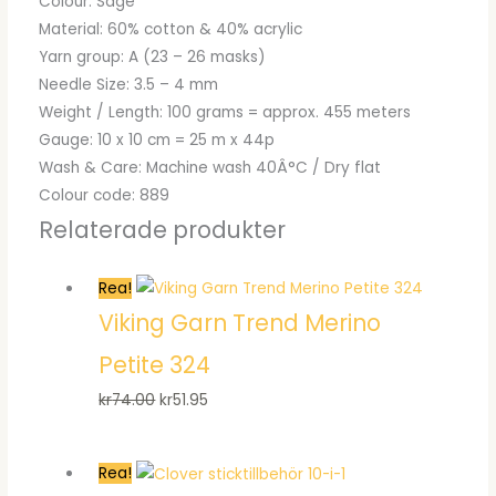
Colour: Sage
Material: 60% cotton & 40% acrylic
Yarn group: A (23 – 26 masks)
Needle Size: 3.5 – 4 mm
Weight / Length: 100 grams = approx. 455 meters
Gauge: 10 x 10 cm = 25 m x 44p
Wash & Care: Machine wash 40Â°C / Dry flat
Colour code: 889
Relaterade produkter
Rea!
Viking Garn Trend Merino
Petite 324
Det
Det
kr
74.00
kr
51.95
ursprungliga
nuvarande
priset
priset
Rea!
var:
är: