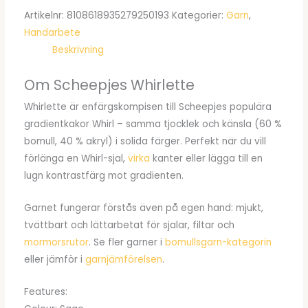
Artikelnr:
8108618935279250193
Kategorier:
Garn
,
priset
priset
Handarbete
var:
är:
Beskrivning
kr89.00.
kr67.95.
Om Scheepjes Whirlette
Whirlette är enfärgskompisen till Scheepjes populära
gradientkakor Whirl – samma tjocklek och känsla (60 %
bomull, 40 % akryl) i solida färger. Perfekt när du vill
förlänga en Whirl-sjal,
virka
kanter eller lägga till en
lugn kontrastfärg mot gradienten.
Garnet fungerar förstås även på egen hand: mjukt,
tvättbart och lättarbetat för sjalar, filtar och
mormorsrutor
. Se fler garner i
bomullsgarn-kategorin
eller jämför i
garnjämförelsen
.
Features: