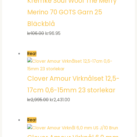
Kremke Soul Wool The Merry
Merino 70 GOTS Garn 25
Bläckblå
Det
Det
kr
106.00
kr
96.95
ursprungliga
nuvarande
priset
priset
Rea!
var:
är:
kr106.00.
kr96.95.
Clover Amour Virknålset 12,5-
17cm 0,6-15mm 23 storlekar
Det
Det
kr
2,995.00
kr
2,431.00
ursprungliga
nuvarande
priset
priset
Rea!
var:
är:
kr2,995.00.
kr2,431.00.