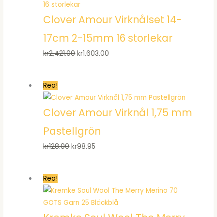
Clover Amour Virknålset 14-
17cm 2-15mm 16 storlekar
Det
Det
kr
2,421.00
kr
1,603.00
ursprungliga
nuvarande
priset
priset
Rea!
var:
är:
kr2,421.00.
kr1,603.00.
Clover Amour Virknål 1,75 mm
Pastellgrön
Det
Det
kr
128.00
kr
98.95
ursprungliga
nuvarande
priset
priset
Rea!
var:
är:
kr128.00.
kr98.95.