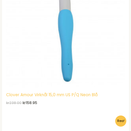
Clover Amour Virknål 15,0 mm US P/Q Neon Blå
Det
Det
kr
238.00
kr
158.95
ursprungliga
nuvarande
priset
priset
var:
är:
Rea!
kr238.00.
kr158.95.