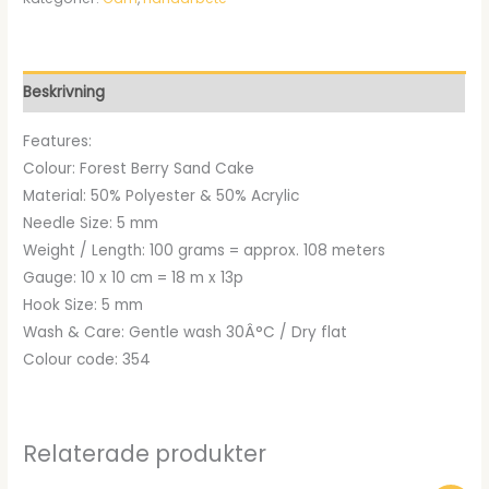
priset
priset
var:
är:
kr63.00.
kr44.95.
Beskrivning
Features:
Colour: Forest Berry Sand Cake
Material: 50% Polyester & 50% Acrylic
Needle Size: 5 mm
Weight / Length: 100 grams = approx. 108 meters
Gauge: 10 x 10 cm = 18 m x 13p
Hook Size: 5 mm
Wash & Care: Gentle wash 30Â°C / Dry flat
Colour code: 354
Relaterade produkter