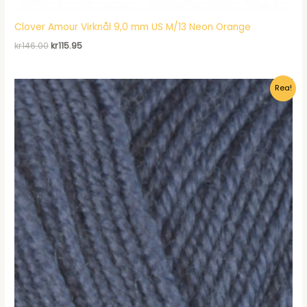
Clover Amour Virknål 9,0 mm US M/13 Neon Orange
Det
Det
kr
146.00
kr
115.95
ursprungliga
nuvarande
priset
priset
var:
är:
Rea!
kr146.00.
kr115.95.