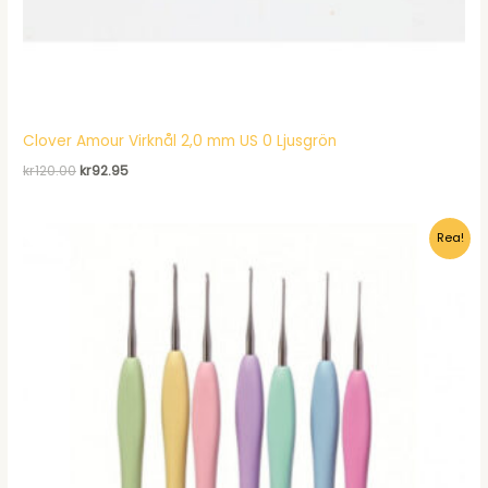
Clover Amour Virknål 2,0 mm US 0 Ljusgrön
Det
Det
kr
120.00
kr
92.95
ursprungliga
nuvarande
priset
priset
var:
är:
Rea!
kr120.00.
kr92.95.