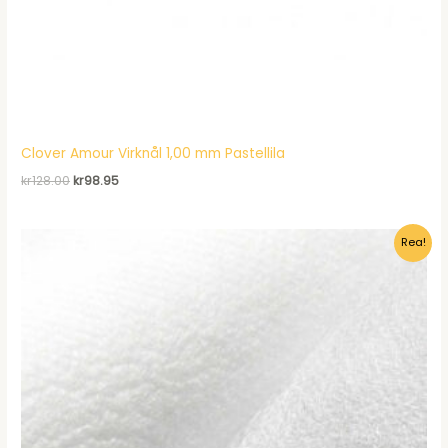
Clover Amour Virknål 1,00 mm Pastellila
Det
Det
kr
128.00
kr
98.95
ursprungliga
nuvarande
priset
priset
var:
är:
Rea!
kr128.00.
kr98.95.