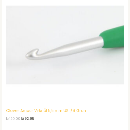
Clover Amour Virknål 5,5 mm US I/9 Grön
Det
Det
kr
120.00
kr
92.95
ursprungliga
nuvarande
priset
priset