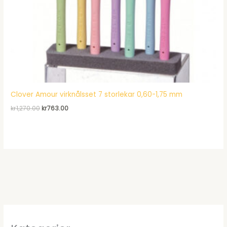
Clover Amour virknålsset 7 storlekar 0,60-1,75 mm
Det
Det
kr
1,270.00
kr
763.00
ursprungliga
nuvarande
priset
priset
var:
är:
kr1,270.00.
kr763.00.