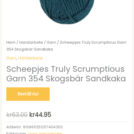
Hem
/
Handarbete
/
Garn
/ Scheepjes Truly Scrumptious Garn
354 Skogsbär Sandkaka
Garn
,
Handarbete
Scheepjes Truly Scrumptious
Garn 354 Skogsbär Sandkaka
Beställ nu!
Det
Det
kr
63.00
kr
44.95
ursprungliga
nuvarande
Artikelnr:
8108611251257404350
Kategorier:
Garn
,
Handarbete