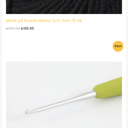
Mode på Rowan Merino Soft Garn 10 Ink
Det
Det
kr
137.00
kr
88.95
ursprungliga
nuvarande
priset
priset
var:
är:
Rea!
kr137.00.
kr88.95.