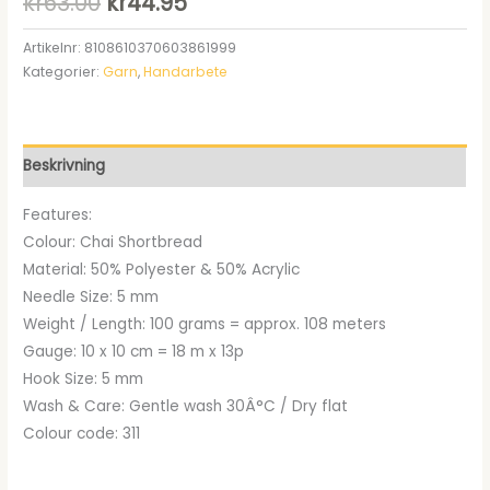
Det
Det
kr
63.00
kr
44.95
ursprungliga
nuvarande
Artikelnr:
8108610370603861999
Kategorier:
Garn
,
Handarbete
priset
priset
var:
är:
kr63.00.
kr44.95.
Beskrivning
Features:
Colour: Chai Shortbread
Material: 50% Polyester & 50% Acrylic
Needle Size: 5 mm
Weight / Length: 100 grams = approx. 108 meters
Gauge: 10 x 10 cm = 18 m x 13p
Hook Size: 5 mm
Wash & Care: Gentle wash 30Â°C / Dry flat
Colour code: 311