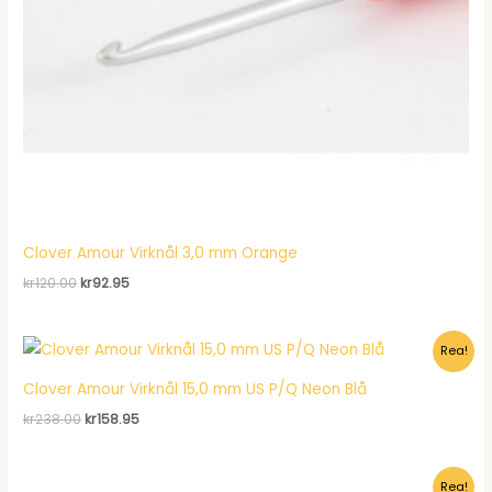
Clover Amour Virknål 3,0 mm Orange
Det
Det
kr
120.00
kr
92.95
ursprungliga
nuvarande
priset
priset
var:
är:
Rea!
kr120.00.
kr92.95.
Clover Amour Virknål 15,0 mm US P/Q Neon Blå
Det
Det
kr
238.00
kr
158.95
ursprungliga
nuvarande
priset
priset
var:
är:
Rea!
kr238.00.
kr158.95.