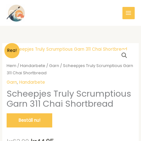
Hoppa
till
innehåll
Rea!
Hem
/
Handarbete
/
Garn
/ Scheepjes Truly Scrumptious Garn
311 Chai Shortbread
Garn
,
Handarbete
Scheepjes Truly Scrumptious
Garn 311 Chai Shortbread
Beställ nu!