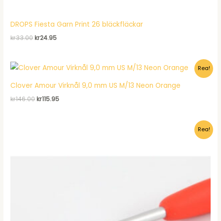
DROPS Fiesta Garn Print 26 bläckfläckar
Det
Det
kr
33.00
kr
24.95
ursprungliga
nuvarande
priset
priset
var:
är:
Rea!
kr33.00.
kr24.95.
Clover Amour Virknål 9,0 mm US M/13 Neon Orange
Det
Det
kr
146.00
kr
115.95
ursprungliga
nuvarande
priset
priset
var:
är:
Rea!
kr146.00.
kr115.95.