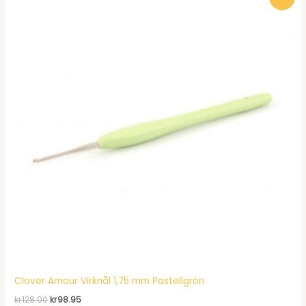
Clover Amour Virknål 1,75 mm Pastellgrön
Det
Det
kr
128.00
kr
98.95