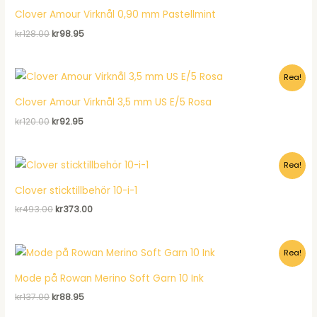
Clover Amour Virknål 0,90 mm Pastellmint
Det
Det
kr
128.00
kr
98.95
ursprungliga
nuvarande
priset
priset
var:
är:
Rea!
kr128.00.
kr98.95.
Clover Amour Virknål 3,5 mm US E/5 Rosa
Det
Det
kr
120.00
kr
92.95
ursprungliga
nuvarande
priset
priset
var:
är:
Rea!
kr120.00.
kr92.95.
Clover sticktillbehör 10-i-1
Det
Det
kr
493.00
kr
373.00
ursprungliga
nuvarande
priset
priset
var:
är:
Rea!
kr493.00.
kr373.00.
Mode på Rowan Merino Soft Garn 10 Ink
Det
Det
kr
137.00
kr
88.95
ursprungliga
nuvarande