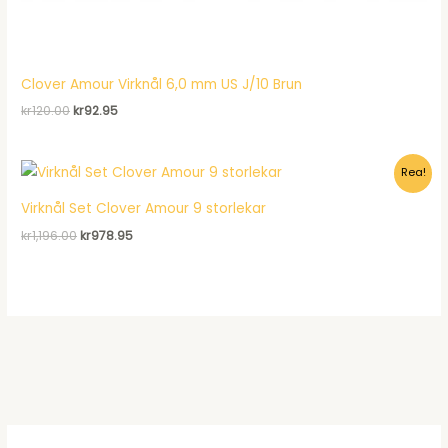
Clover Amour Virknål 6,0 mm US J/10 Brun
Det
Det
kr
120.00
kr
92.95
ursprungliga
nuvarande
priset
priset
var:
är:
Rea!
kr120.00.
kr92.95.
Virknål Set Clover Amour 9 storlekar
Det
Det
kr
1,196.00
kr
978.95
ursprungliga
nuvarande
priset
priset
var:
är:
kr1,196.00.
kr978.95.