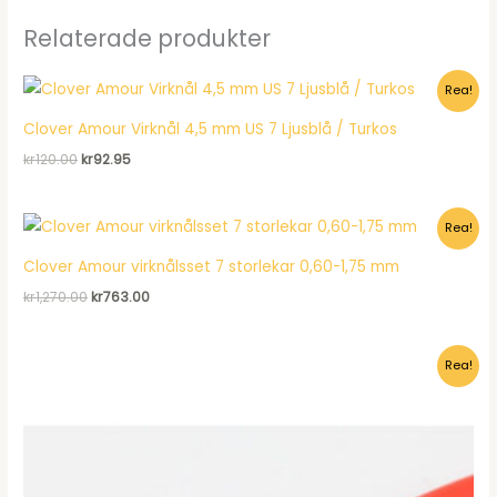
Relaterade produkter
Rea!
Clover Amour Virknål 4,5 mm US 7 Ljusblå / Turkos
Det
Det
kr
120.00
kr
92.95
ursprungliga
nuvarande
priset
priset
var:
är:
Rea!
kr120.00.
kr92.95.
Clover Amour virknålsset 7 storlekar 0,60-1,75 mm
Det
Det
kr
1,270.00
kr
763.00
ursprungliga
nuvarande
priset
priset
var:
är:
Rea!
kr1,270.00.
kr763.00.