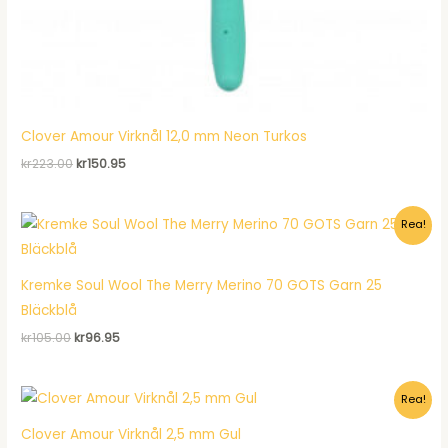
Clover Amour Virknål 12,0 mm Neon Turkos
Det
Det
kr
223.00
kr
150.95
ursprungliga
nuvarande
priset
priset
var:
är:
Rea!
kr223.00.
kr150.95.
Kremke Soul Wool The Merry Merino 70 GOTS Garn 25
Bläckblå
Det
Det
kr
105.00
kr
96.95
ursprungliga
nuvarande
priset
priset
var:
är:
Rea!
kr105.00.
kr96.95.
Clover Amour Virknål 2,5 mm Gul