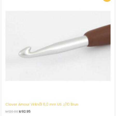
Clover Amour Virknål 6,0 mm US J/10 Brun
Det
Det
kr
120.00
kr
92.95
ursprungliga
nuvarande