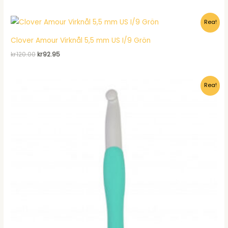
priset
priset
var:
är:
Rea!
kr120.00.
kr92.95.
Clover Amour Virknål 5,5 mm US I/9 Grön
Det
Det
kr
120.00
kr
92.95
ursprungliga
nuvarande
priset
priset
var:
är:
Rea!
kr120.00.
kr92.95.