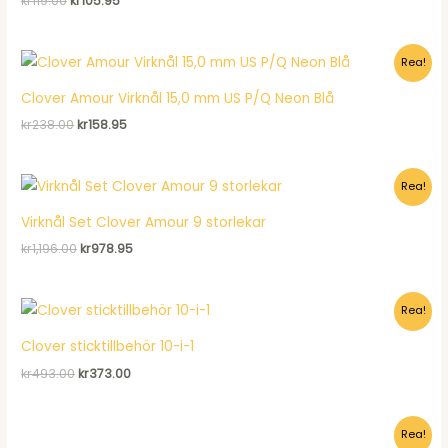
kr
119.00
kr
105.95
ursprungliga
nuvarande
priset
priset
var:
är:
Rea!
kr119.00.
kr105.95.
Clover Amour Virknål 15,0 mm US P/Q Neon Blå
Det
Det
kr
238.00
kr
158.95
ursprungliga
nuvarande
priset
priset
var:
är:
Rea!
kr238.00.
kr158.95.
Virknål Set Clover Amour 9 storlekar
Det
Det
kr
1,196.00
kr
978.95
ursprungliga
nuvarande
priset
priset
var:
är:
Rea!
kr1,196.00.
kr978.95.
Clover sticktillbehör 10-i-1
Det
Det
kr
493.00
kr
373.00
ursprungliga
nuvarande
priset
priset
var:
är:
Rea!
kr493.00.
kr373.00.