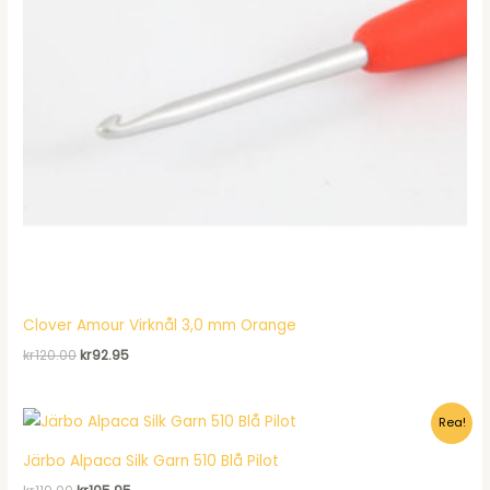
Clover Amour Virknål 3,0 mm Orange
Det
Det
kr
120.00
kr
92.95
ursprungliga
nuvarande
priset
priset
var:
är:
Rea!
kr120.00.
kr92.95.
Järbo Alpaca Silk Garn 510 Blå Pilot
Det
Det