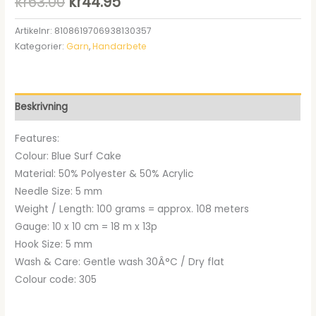
Det
Det
kr
63.00
kr
44.95
ursprungliga
nuvarande
Artikelnr:
8108619706938130357
Kategorier:
Garn
,
Handarbete
priset
priset
var:
är:
kr63.00.
kr44.95.
Beskrivning
Features:
Colour: Blue Surf Cake
Material: 50% Polyester & 50% Acrylic
Needle Size: 5 mm
Weight / Length: 100 grams = approx. 108 meters
Gauge: 10 x 10 cm = 18 m x 13p
Hook Size: 5 mm
Wash & Care: Gentle wash 30Â°C / Dry flat
Colour code: 305