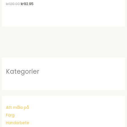
Det
Det
kr
120.00
kr
92.95
ursprungliga
nuvarande
priset
priset
var:
är:
kr120.00.
kr92.95.
Kategorier
Att måla på
Färg
Handarbete