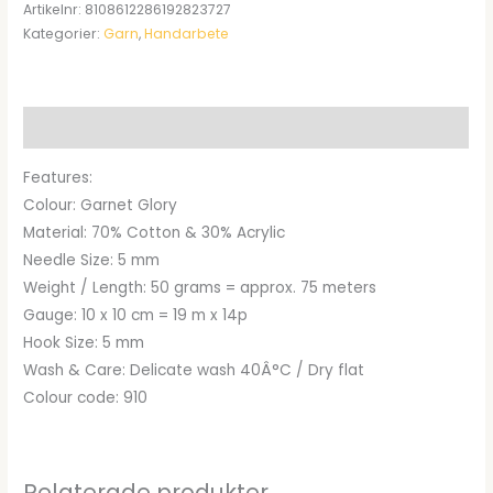
ursprungliga
nuvarande
Artikelnr:
8108612286192823727
Kategorier:
Garn
,
Handarbete
priset
priset
var:
är:
kr53.00.
kr41.95.
Beskrivning
Features:
Colour: Garnet Glory
Material: 70% Cotton & 30% Acrylic
Needle Size: 5 mm
Weight / Length: 50 grams = approx. 75 meters
Gauge: 10 x 10 cm = 19 m x 14p
Hook Size: 5 mm
Wash & Care: Delicate wash 40Â°C / Dry flat
Colour code: 910
Relaterade produkter