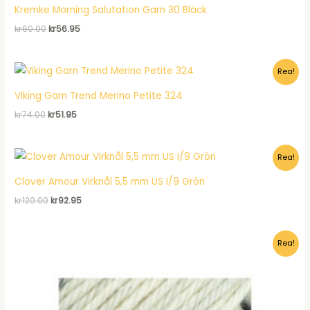
Kremke Morning Salutation Garn 30 Bläck
Det
Det
kr
60.00
kr
56.95
ursprungliga
nuvarande
priset
priset
var:
är:
Rea!
kr60.00.
kr56.95.
Viking Garn Trend Merino Petite 324
Det
Det
kr
74.00
kr
51.95
ursprungliga
nuvarande
priset
priset
var:
är:
Rea!
kr74.00.
kr51.95.
Clover Amour Virknål 5,5 mm US I/9 Grön
Det
Det
kr
120.00
kr
92.95
ursprungliga
nuvarande
priset
priset
var:
är:
Rea!
kr120.00.
kr92.95.