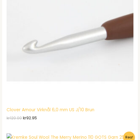
Clover Amour Virknål 6,0 mm US J/10 Brun
Det
Det
kr
120.00
kr
92.95
ursprungliga
nuvarande
priset
priset
var:
är:
Rea!
kr120.00.
kr92.95.