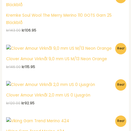
Kremke Soul Wool The Merry Merino 110 GOTS Garn 25
Bläckblå
Det
Det
kr
143.00
kr
106.95
ursprungliga
nuvarande
priset
priset
var:
är:
Rea!
kr143.00.
kr106.95.
Clover Amour Virknål 9,0 mm US M/13 Neon Orange
Det
Det
kr
146.00
kr
115.95
ursprungliga
nuvarande
priset
priset
var:
är:
Rea!
kr146.00.
kr115.95.
Clover Amour Virknål 2,0 mm US 0 Ljusgrön
Det
Det
kr
120.00
kr
92.95
ursprungliga
nuvarande
priset
priset
var:
är:
Rea!
kr120.00.
kr92.95.