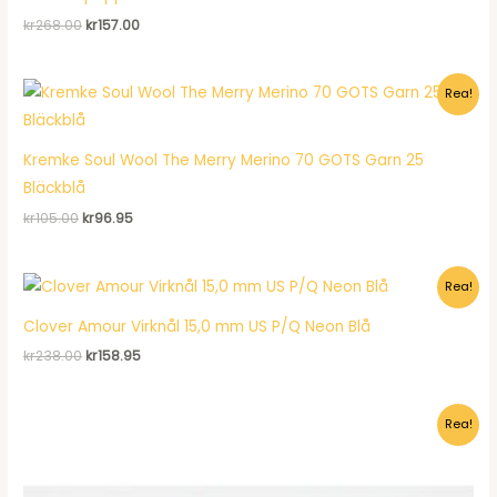
Det
Det
kr
268.00
kr
157.00
ursprungliga
nuvarande
priset
priset
var:
är:
Rea!
kr268.00.
kr157.00.
Kremke Soul Wool The Merry Merino 70 GOTS Garn 25
Bläckblå
Det
Det
kr
105.00
kr
96.95
ursprungliga
nuvarande
priset
priset
var:
är:
Rea!
kr105.00.
kr96.95.
Clover Amour Virknål 15,0 mm US P/Q Neon Blå
Det
Det
kr
238.00
kr
158.95
ursprungliga
nuvarande
priset
priset
var:
är:
Rea!
kr238.00.
kr158.95.