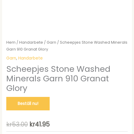
Hem
/
Handarbete
/
Garn
/ Scheepjes Stone Washed Minerals
Garn 910 Granat Glory
Garn
,
Handarbete
Scheepjes Stone Washed
Minerals Garn 910 Granat
Glory
Beställ nu!
Det
Det
kr
53.00
kr
41.95