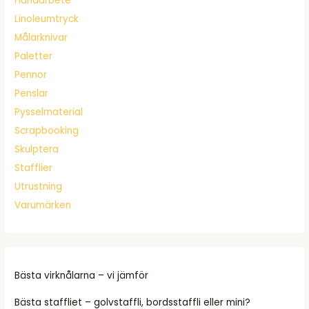
Handarbete
Linoleumtryck
Målarknivar
Paletter
Pennor
Penslar
Pysselmaterial
Scrapbooking
Skulptera
Stafflier
Utrustning
Varumärken
Bästa virknålarna – vi jämför
Bästa staffliet – golvstaffli, bordsstaffli eller mini?