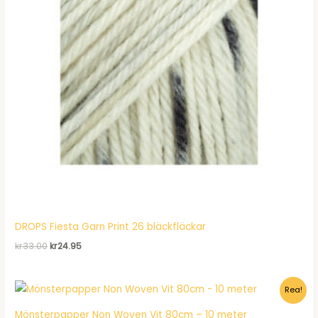
DROPS Fiesta Garn Print 26 bläckfläckar
Det
Det
kr
33.00
kr
24.95
ursprungliga
nuvarande
priset
priset
var:
är:
Rea!
kr33.00.
kr24.95.
Mönsterpapper Non Woven Vit 80cm – 10 meter