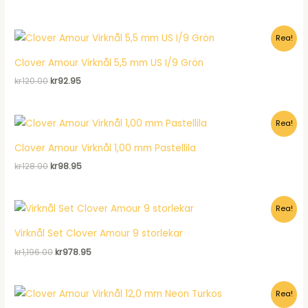
ursprungliga
nuvarande
priset
priset
var:
är:
Rea!
kr120.00.
kr92.95.
Clover Amour Virknål 5,5 mm US I/9 Grön
Det
Det
kr
120.00
kr
92.95
ursprungliga
nuvarande
priset
priset
var:
är:
Rea!
kr120.00.
kr92.95.
Clover Amour Virknål 1,00 mm Pastellila
Det
Det
kr
128.00
kr
98.95
ursprungliga
nuvarande
priset
priset
var:
är:
Rea!
kr128.00.
kr98.95.
Virknål Set Clover Amour 9 storlekar
Det
Det
kr
1,196.00
kr
978.95
ursprungliga
nuvarande
priset
priset
var:
är:
Rea!
kr1,196.00.
kr978.95.