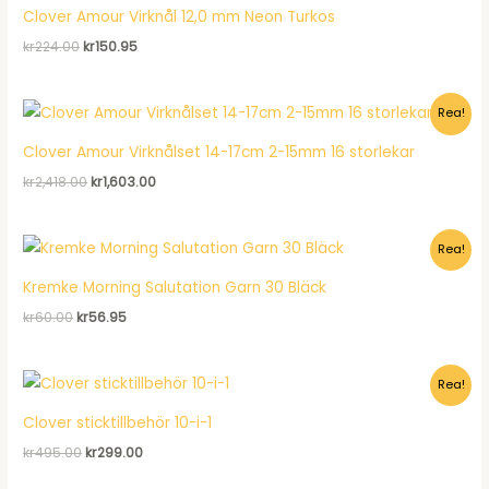
Clover Amour Virknål 12,0 mm Neon Turkos
Det
Det
kr
224.00
kr
150.95
ursprungliga
nuvarande
priset
priset
var:
är:
Rea!
kr224.00.
kr150.95.
Clover Amour Virknålset 14-17cm 2-15mm 16 storlekar
Det
Det
kr
2,418.00
kr
1,603.00
ursprungliga
nuvarande
priset
priset
var:
är:
Rea!
kr2,418.00.
kr1,603.00.
Kremke Morning Salutation Garn 30 Bläck
Det
Det
kr
60.00
kr
56.95
ursprungliga
nuvarande
priset
priset
var:
är:
Rea!
kr60.00.
kr56.95.
Clover sticktillbehör 10-i-1
Det
Det
kr
495.00
kr
299.00
ursprungliga
nuvarande
priset
priset