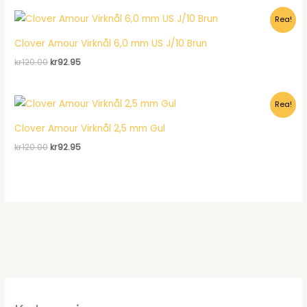
var:
är:
Rea!
kr495.00.
kr299.00.
Clover Amour Virknål 6,0 mm US J/10 Brun
Det
Det
kr
120.00
kr
92.95
ursprungliga
nuvarande
priset
priset
var:
är:
Rea!
kr120.00.
kr92.95.
Clover Amour Virknål 2,5 mm Gul
Det
Det
kr
120.00
kr
92.95
ursprungliga
nuvarande
priset
priset
var:
är:
kr120.00.
kr92.95.