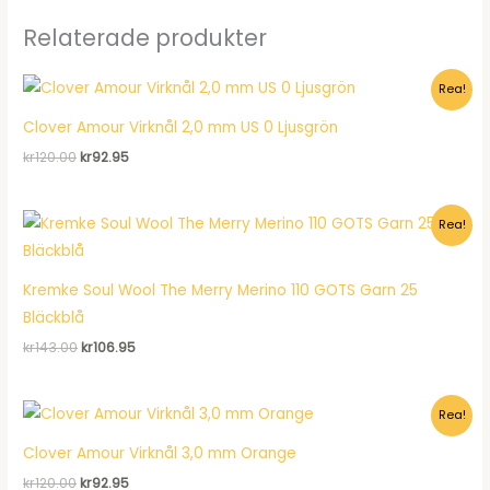
Relaterade produkter
Rea!
Clover Amour Virknål 2,0 mm US 0 Ljusgrön
Det
Det
kr
120.00
kr
92.95
ursprungliga
nuvarande
priset
priset
var:
är:
Rea!
kr120.00.
kr92.95.
Kremke Soul Wool The Merry Merino 110 GOTS Garn 25
Bläckblå
Det
Det
kr
143.00
kr
106.95
ursprungliga
nuvarande
priset
priset
var:
är:
Rea!
kr143.00.
kr106.95.
Clover Amour Virknål 3,0 mm Orange
Det
Det
kr
120.00
kr
92.95