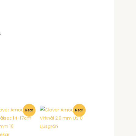
s
Rea!
Rea!