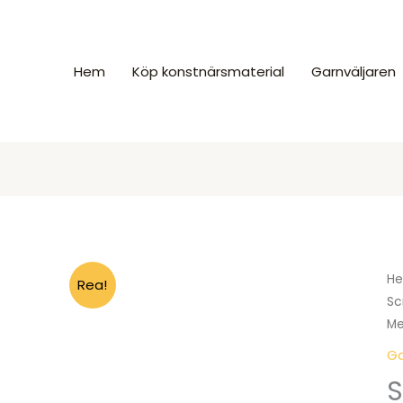
Hem
Köp konstnärsmaterial
Garnväljaren
H
Rea!
Sc
Me
Ga
S