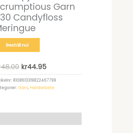
crumptious Garn
30 Candyfloss
eringue
Beställ nu!
Det
Det
r
48.00
kr
44.95
ursprungliga
nuvarande
tikelnr:
8108613319822467799
tegorier:
Garn
,
Handarbete
priset
priset
var:
är:
kr48.00.
kr44.95.