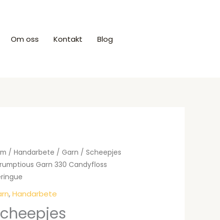
Om oss
Kontakt
Blog
Produkter
em
/
Handarbete
/
Garn
/ Scheepjes
rumptious Garn 330 Candyfloss
ringue
rn
,
Handarbete
cheepjes