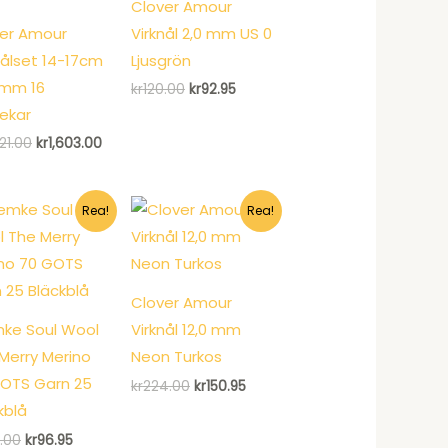
Clover Amour
er Amour
Virknål 2,0 mm US 0
nålset 14-17cm
Ljusgrön
5mm 16
Det
Det
kr
120.00
kr
92.95
ursprungliga
nuvarande
lekar
priset
priset
var:
är:
Det
Det
21.00
kr
1,603.00
kr120.00.
kr92.95.
ursprungliga
nuvarande
priset
priset
var:
är:
kr2,421.00.
kr1,603.00.
Rea!
Rea!
Clover Amour
ke Soul Wool
Virknål 12,0 mm
Merry Merino
Neon Turkos
OTS Garn 25
Det
Det
kr
224.00
kr
150.95
ursprungliga
nuvarande
kblå
priset
priset
var:
är:
Det
Det
.00
kr
96.95