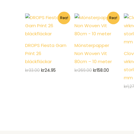
kr128.00.
kr98.95.
Rea!
Rea!
DROPS Fiesta Garn
Mönsterpapper
Print 26
Non Woven Vit
Clov
bläckfläckar
80cm – 10 meter
virk
stor
Det
Det
Det
Det
kr
33.00
kr
24.95
kr
269.00
kr
158.00
ursprungliga
nuvarande
ursprungliga
nuvarande
mm
priset
priset
priset
priset
var:
är:
var:
är:
kr
1,2
kr33.00.
kr24.95.
kr269.00.
kr158.00.