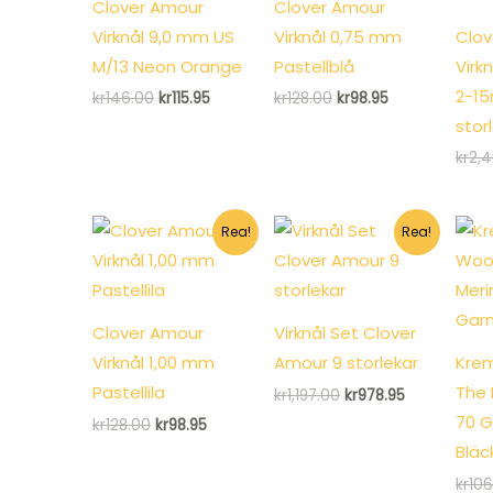
Clover Amour
Clover Amour
Virknål 9,0 mm US
Virknål 0,75 mm
Clov
M/13 Neon Orange
Pastellblå
Virk
2-1
Det
Det
Det
Det
kr
146.00
kr
115.95
kr
128.00
kr
98.95
ursprungliga
nuvarande
ursprungliga
nuvarande
stor
priset
priset
priset
priset
var:
är:
var:
är:
kr
2,4
kr146.00.
kr115.95.
kr128.00.
kr98.95.
Rea!
Rea!
Clover Amour
Virknål Set Clover
Virknål 1,00 mm
Amour 9 storlekar
Krem
Pastellila
The 
Det
Det
kr
1,197.00
kr
978.95
ursprungliga
nuvarande
70 G
Det
Det
kr
128.00
kr
98.95
priset
priset
ursprungliga
nuvarande
var:
är:
Bläc
priset
priset
kr1,197.00.
kr978.95.
var:
är:
kr
106