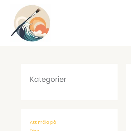
Hoppa
till
innehåll
Kategorier
Att måla på
Färg