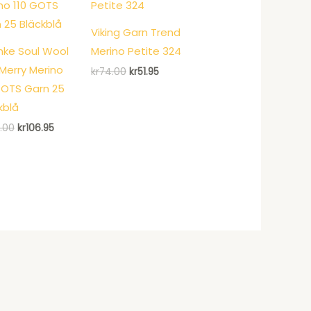
Viking Garn Trend
ke Soul Wool
Merino Petite 324
Merry Merino
Det
Det
kr
74.00
kr
51.95
ursprungliga
nuvarande
GOTS Garn 25
priset
priset
var:
är:
kblå
kr74.00.
kr51.95.
Det
Det
.00
kr
106.95
ursprungliga
nuvarande
priset
priset
var:
är:
kr143.00.
kr106.95.