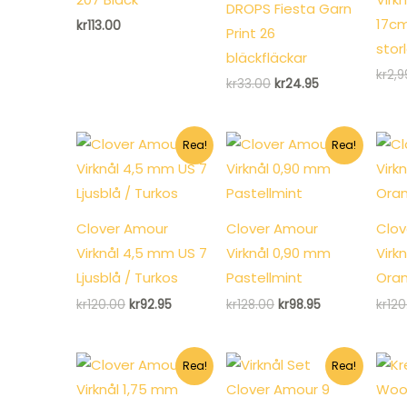
DROPS Fiesta Garn
17c
kr
113.00
Print 26
stor
bläckfläckar
kr
2,9
Det
Det
kr
33.00
kr
24.95
ursprungliga
nuvarande
priset
priset
var:
är:
kr33.00.
kr24.95.
Rea!
Rea!
Clover Amour
Clover Amour
Clov
Virknål 4,5 mm US 7
Virknål 0,90 mm
Virk
Ljusblå / Turkos
Pastellmint
Ora
Det
Det
Det
Det
kr
120.00
kr
92.95
kr
128.00
kr
98.95
kr
120
ursprungliga
nuvarande
ursprungliga
nuvarande
priset
priset
priset
priset
var:
är:
var:
är:
kr120.00.
kr92.95.
kr128.00.
kr98.95.
Rea!
Rea!