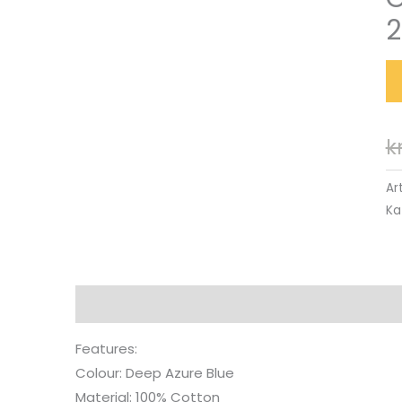
2
k
Ar
Ka
Beskrivning
Features:
Colour: Deep Azure Blue
Material: 100% Cotton