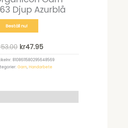
63 Djup Azurblå
Beställ nu!
Det
Det
r
53.00
kr
47.95
ursprungliga
nuvarande
tikelnr:
8108611580295648569
tegorier:
Garn
,
Handarbete
priset
priset
var:
är:
kr53.00.
kr47.95.