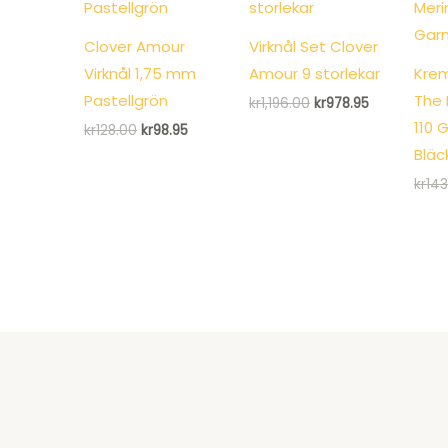
Clover Amour
Virknål Set Clover
Virknål 1,75 mm
Amour 9 storlekar
Krem
Pastellgrön
The 
Det
Det
kr
1,196.00
kr
978.95
ursprungliga
nuvarande
110 
Det
Det
kr
128.00
kr
98.95
priset
priset
ursprungliga
nuvarande
var:
är:
Bläc
priset
priset
kr1,196.00.
kr978.95.
var:
är:
kr
143
kr128.00.
kr98.95.