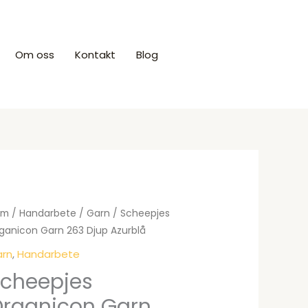
Om oss
Kontakt
Blog
Produkter
em
/
Handarbete
/
Garn
/ Scheepjes
ganicon Garn 263 Djup Azurblå
rn
,
Handarbete
cheepjes
rganicon Garn