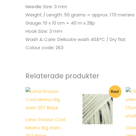
Needle Size: 3 mm
Weight / Length: 50 grams = approx. 170 meters
Gauge: 10 x 10 cm = 40 m x 28p
Hook Size: 3 mm
Wash & Care: Delicate wash 40Â°C / Dry flat
Colour code: 263
Relaterade produkter
Rea!
Lana Grossa Cool
Merino Big Garn
Clov
207 Bläck
Virk