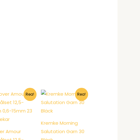
Rea!
Rea!
Kremke Morning
er Amour
Salutation Garn 30
nålset 12,5-
Bläck