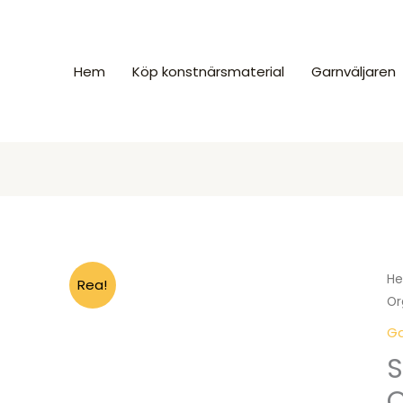
Hem
Köp konstnärsmaterial
Garnväljaren
H
Rea!
Or
Ga
S
O