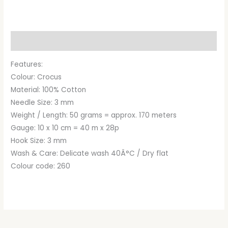
priset
priset
var:
är:
Beskrivning
kr53.00.
kr47.95.
Features:
Colour: Crocus
Material: 100% Cotton
Needle Size: 3 mm
Weight / Length: 50 grams = approx. 170 meters
Gauge: 10 x 10 cm = 40 m x 28p
Hook Size: 3 mm
Wash & Care: Delicate wash 40Â°C / Dry flat
Colour code: 260