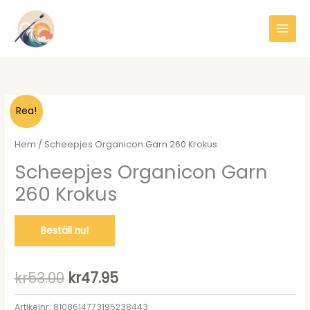
Hoppa
till
innehåll
Rea!
Hem
/ Scheepjes Organicon Garn 260 Krokus
Scheepjes Organicon Garn
260 Krokus
Beställ nu!
Det
Det
kr
53.00
kr
47.95
ursprungliga
nuvarande
Artikelnr:
8108614773195238443