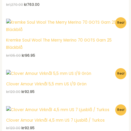
Det
Det
kr
1,270.00
kr
763.00
ursprungliga
nuvarande
priset
priset
var:
är:
Rea!
kr1,270.00.
kr763.00.
Kremke Soul Wool The Merry Merino 70 GOTS Garn 25
Bläckblå
Det
Det
kr
105.00
kr
96.95
ursprungliga
nuvarande
priset
priset
var:
är:
Rea!
kr105.00.
kr96.95.
Clover Amour Virknål 5,5 mm US I/9 Grön
Det
Det
kr
120.00
kr
92.95
ursprungliga
nuvarande
priset
priset
var:
är:
Rea!
kr120.00.
kr92.95.
Clover Amour Virknål 4,5 mm US 7 Ljusblå / Turkos
Det
Det
kr
120.00
kr
92.95