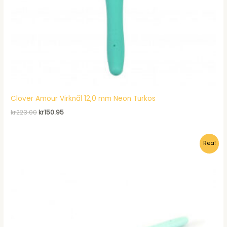
Clover Amour Virknål 12,0 mm Neon Turkos
Det
Det
kr
223.00
kr
150.95
ursprungliga
nuvarande
priset
priset
var:
är:
Rea!
kr223.00.
kr150.95.