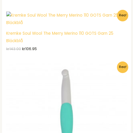
ursprungliga
nuvarande
priset
priset
var:
är:
Rea!
kr120.00.
kr92.95.
Kremke Soul Wool The Merry Merino 110 GOTS Garn 25
Bläckblå
Det
Det
kr
143.00
kr
106.95
ursprungliga
nuvarande
priset
priset
var:
är:
Rea!
kr143.00.
kr106.95.