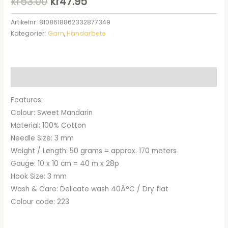
Det
Det
kr
53.00
kr
47.95
ursprungliga
nuvarande
Artikelnr:
8108618862332877349
Kategorier:
Garn
,
Handarbete
priset
priset
var:
är:
kr53.00.
kr47.95.
Beskrivning
Features:
Colour: Sweet Mandarin
Material: 100% Cotton
Needle Size: 3 mm
Weight / Length: 50 grams = approx. 170 meters
Gauge: 10 x 10 cm = 40 m x 28p
Hook Size: 3 mm
Wash & Care: Delicate wash 40Â°C / Dry flat
Colour code: 223