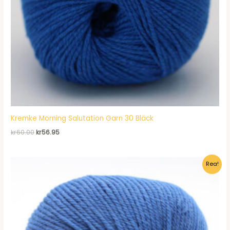
Kremke Morning Salutation Garn 30 Bläck
Det
Det
kr
60.00
kr
56.95
ursprungliga
nuvarande
priset
priset
var:
är:
Rea!
kr60.00.
kr56.95.