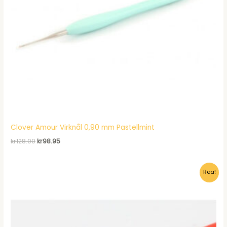
Clover Amour Virknål 0,90 mm Pastellmint
Det
Det
kr
128.00
kr
98.95
ursprungliga
nuvarande
priset
priset
var:
är:
Rea!
kr128.00.
kr98.95.