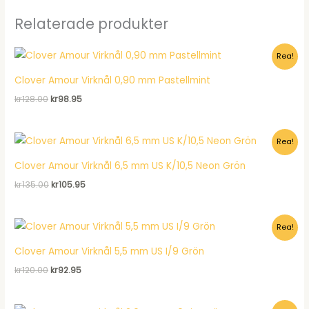
Relaterade produkter
Rea!
Clover Amour Virknål 0,90 mm Pastellmint
Det
Det
kr
128.00
kr
98.95
ursprungliga
nuvarande
priset
priset
var:
är:
Rea!
kr128.00.
kr98.95.
Clover Amour Virknål 6,5 mm US K/10,5 Neon Grön
Det
Det
kr
135.00
kr
105.95
ursprungliga
nuvarande
priset
priset
var:
är:
Rea!
kr135.00.
kr105.95.
Clover Amour Virknål 5,5 mm US I/9 Grön
Det
Det
kr
120.00
kr
92.95
ursprungliga
nuvarande
priset
priset
var:
är: