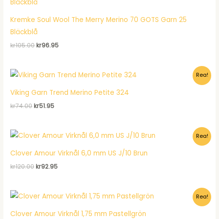
Kremke Soul Wool The Merry Merino 70 GOTS Garn 25
Bläckblå
Det
Det
kr
105.00
kr
96.95
ursprungliga
nuvarande
priset
priset
var:
är:
Rea!
kr105.00.
kr96.95.
Viking Garn Trend Merino Petite 324
Det
Det
kr
74.00
kr
51.95
ursprungliga
nuvarande
priset
priset
var:
är:
Rea!
kr74.00.
kr51.95.
Clover Amour Virknål 6,0 mm US J/10 Brun
Det
Det
kr
120.00
kr
92.95
ursprungliga
nuvarande
priset
priset
var:
är:
Rea!
kr120.00.
kr92.95.
Clover Amour Virknål 1,75 mm Pastellgrön