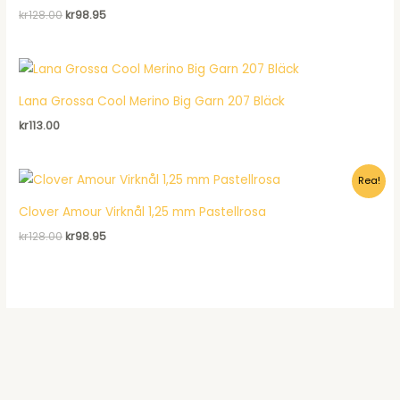
Det
Det
kr
128.00
kr
98.95
ursprungliga
nuvarande
priset
priset
var:
är:
kr128.00.
kr98.95.
Lana Grossa Cool Merino Big Garn 207 Bläck
kr
113.00
Rea!
Clover Amour Virknål 1,25 mm Pastellrosa
Det
Det
kr
128.00
kr
98.95
ursprungliga
nuvarande
priset
priset
var:
är:
kr128.00.
kr98.95.