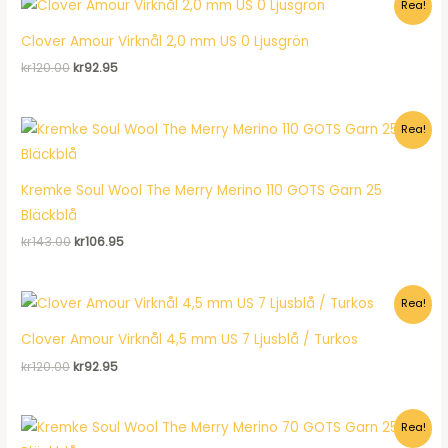
Rea!
kr120.00.
kr92.95.
Clover Amour Virknål 2,0 mm US 0 Ljusgrön
Det
Det
kr
120.00
kr
92.95
ursprungliga
nuvarande
priset
priset
var:
är:
Rea!
kr120.00.
kr92.95.
Kremke Soul Wool The Merry Merino 110 GOTS Garn 25
Bläckblå
Det
Det
kr
143.00
kr
106.95
ursprungliga
nuvarande
priset
priset
var:
är:
Rea!
kr143.00.
kr106.95.
Clover Amour Virknål 4,5 mm US 7 Ljusblå / Turkos
Det
Det
kr
120.00
kr
92.95
ursprungliga
nuvarande
priset
priset
var:
är:
Rea!
kr120.00.
kr92.95.