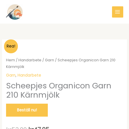
Hoppa
till
innehåll
Rea!
Hem
/
Handarbete
/
Garn
/ Scheepjes Organicon Garn 210
Kärnmjölk
Garn
,
Handarbete
Scheepjes Organicon Garn
210 Kärnmjölk
Beställ nu!