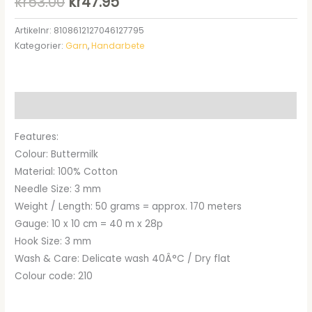
Det
Det
kr
53.00
kr
47.95
ursprungliga
nuvarande
Artikelnr:
8108612127046127795
Kategorier:
Garn
,
Handarbete
priset
priset
var:
är:
kr53.00.
kr47.95.
Beskrivning
Features:
Colour: Buttermilk
Material: 100% Cotton
Needle Size: 3 mm
Weight / Length: 50 grams = approx. 170 meters
Gauge: 10 x 10 cm = 40 m x 28p
Hook Size: 3 mm
Wash & Care: Delicate wash 40Â°C / Dry flat
Colour code: 210