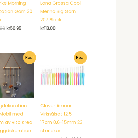
ke Morning
Lana Grossa Cool
tation Garn 30
Merino Big Garn
k
207 Bläck
Det
Det
.00
kr
56.95
kr
113.00
ursprungliga
nuvarande
priset
priset
var:
är:
kr60.00.
kr56.95.
Rea!
Rea!
gdekoration
Clover Amour
Mobil med
Virknålset 12,5-
 av Rito Krea
17cm 0,6-15mm 23
ggdekoration
storlekar