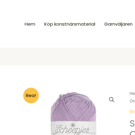
Hem
Köp konstnärsmaterial
Garnväljaren
H
Rea!
Or
Ga
S
O