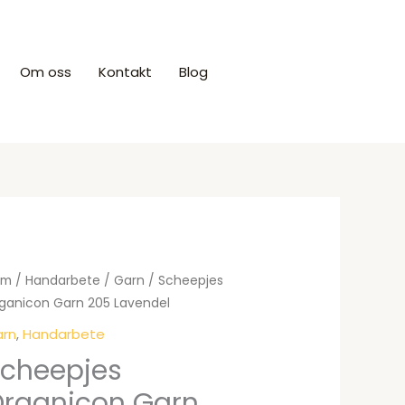
Om oss
Kontakt
Blog
Produkter
em
/
Handarbete
/
Garn
/ Scheepjes
ganicon Garn 205 Lavendel
rn
,
Handarbete
cheepjes
rganicon Garn