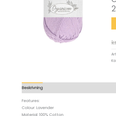
2
k
Ar
Ka
Beskrivning
Features:
Colour: Lavender
Material: 100% Cotton