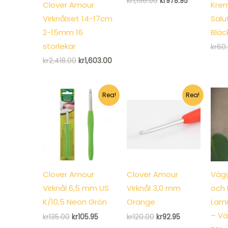
Det
Det
kr
1,196.00
kr
978.95
Clover Amour
Krem
ursprungliga
nuvarande
priset
priset
Virknålset 14-17cm
Salu
var:
är:
2-15mm 16
Bläc
kr1,196.00.
kr978.95.
storlekar
kr
60
Det
Det
kr
2,418.00
kr
1,603.00
ursprungliga
nuvarande
priset
priset
var:
är:
kr2,418.00.
kr1,603.00.
Rea!
Rea!
Clover Amour
Clover Amour
Väg
Virknål 6,5 mm US
Virknål 3,0 mm
och 
K/10,5 Neon Grön
Orange
Lamm
– Vä
Det
Det
Det
Det
kr
135.00
kr
105.95
kr
120.00
kr
92.95
ursprungliga
nuvarande
ursprungliga
nuvarande