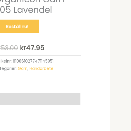
05 Lavendel
Beställ nu!
Det
Det
r
53.00
kr
47.95
ursprungliga
nuvarande
tikelnr:
8108610277471145951
tegorier:
Garn
,
Handarbete
priset
priset
var:
är:
kr53.00.
kr47.95.