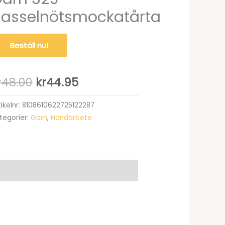
asselnötsmockatårta
Beställ nu!
Det
Det
r
48.00
kr
44.95
ursprungliga
nuvarande
tikelnr:
8108610622725122287
tegorier:
Garn
,
Handarbete
priset
priset
var:
är:
kr48.00.
kr44.95.