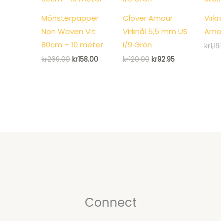
Mönsterpapper
Clover Amour
Virk
Non Woven Vit
Virknål 5,5 mm US
Amou
80cm – 10 meter
I/9 Grön
kr
1,1
Det
Det
Det
Det
kr
269.00
kr
158.00
kr
120.00
kr
92.95
ursprungliga
nuvarande
ursprungliga
nuvarande
priset
priset
priset
priset
var:
är:
var:
är:
kr269.00.
kr158.00.
kr120.00.
kr92.95.
Connect