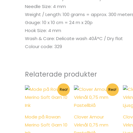
Needle Size: 4 mm
Weight / Length: 100 grams = approx. 300 meter
Gauge: 10 x 10 cm = 24 m x 20p
Hook Size: 4 mm
Wash & Care: Delicate wash 40Â°C / Dry flat
Colour code: 329
Relaterade produkter
Rea!
Rea!
Mode på Rowan
Clover Amour
Clov
Merino Soft Garn 10
Virknål 0,75 mm
Virk
Ink
Pastellblå
Ljus