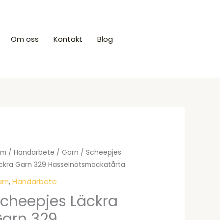
Om oss
Kontakt
Blog
Produkter
em
/
Handarbete
/
Garn
/ Scheepjes
ckra Garn 329 Hasselnötsmockatårta
rn
,
Handarbete
cheepjes Läckra
arn 329