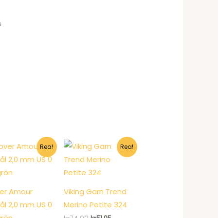
s
Rea!
Rea!
er Amour
Viking Garn Trend
nål 2,0 mm US 0
Merino Petite 324
grön