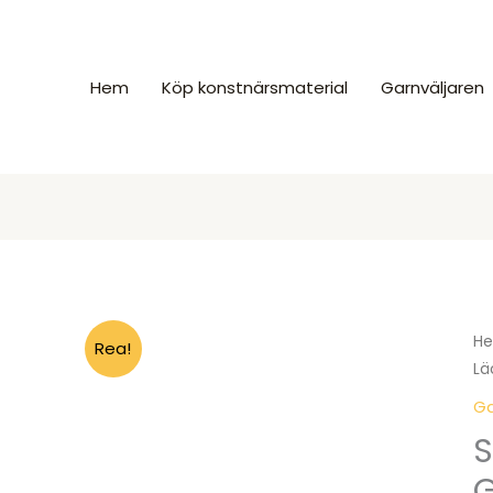
Hem
Köp konstnärsmaterial
Garnväljaren
H
Rea!
Lä
Ga
S
G