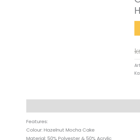
H
k
Ar
Ka
Beskrivning
Features:
Colour: Hazelnut Mocha Cake
Material: 50% Polyester & 50% Acrylic