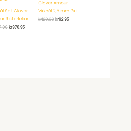
Clover Amour
nål Set Clover
Virknål 2,5 mm Gul
r 9 storlekar
Det
Det
kr
120.00
kr
92.95
ursprungliga
nuvarande
Det
Det
97.00
kr
978.95
priset
priset
ursprungliga
nuvarande
var:
är:
priset
priset
kr120.00.
kr92.95.
var:
är:
kr1,197.00.
kr978.95.