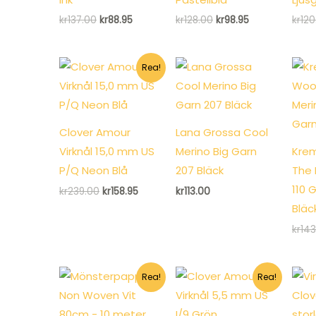
Det
Det
Det
Det
kr
137.00
kr
88.95
kr
128.00
kr
98.95
kr
120
ursprungliga
nuvarande
ursprungliga
nuvarande
priset
priset
priset
priset
var:
är:
var:
är:
kr137.00.
kr88.95.
kr128.00.
kr98.95.
Rea!
Clover Amour
Lana Grossa Cool
Virknål 15,0 mm US
Merino Big Garn
Krem
P/Q Neon Blå
207 Bläck
The 
110 
Det
Det
kr
239.00
kr
158.95
kr
113.00
ursprungliga
nuvarande
Bläc
priset
priset
var:
är:
kr
143
kr239.00.
kr158.95.
Rea!
Rea!