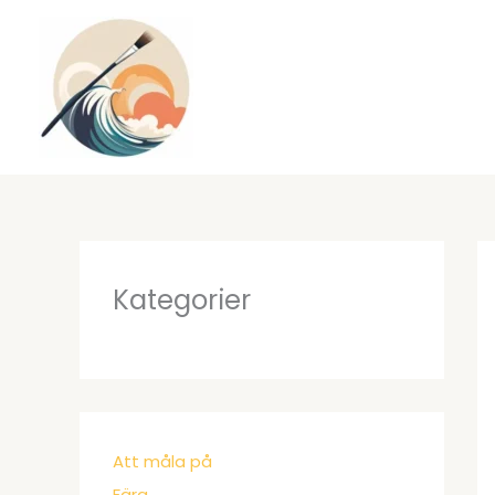
Hoppa
till
innehåll
Kategorier
Att måla på
Färg