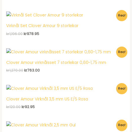
ursprungliga
nuvarande
priset
priset
var:
är:
Rea!
kr33.00.
kr24.95.
Virknål Set Clover Amour 9 storlekar
Det
Det
kr
1,196.00
kr
978.95
ursprungliga
nuvarande
priset
priset
var:
är:
Rea!
kr1,196.00.
kr978.95.
Clover Amour virknålsset 7 storlekar 0,60-1,75 mm
Det
Det
kr
1,270.00
kr
763.00
ursprungliga
nuvarande
priset
priset
var:
är:
Rea!
kr1,270.00.
kr763.00.
Clover Amour Virknål 3,5 mm US E/5 Rosa
Det
Det
kr
120.00
kr
92.95
ursprungliga
nuvarande
priset
priset
var:
är:
Rea!
kr120.00.
kr92.95.