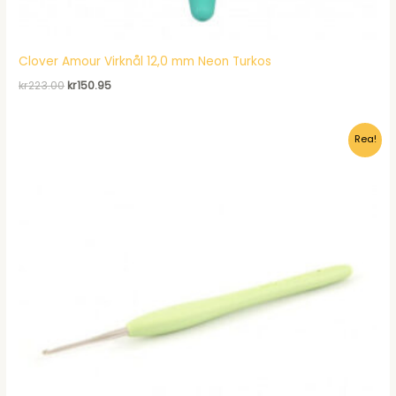
Clover Amour Virknål 12,0 mm Neon Turkos
Det
Det
kr
223.00
kr
150.95
ursprungliga
nuvarande
priset
priset
var:
är:
Rea!
kr223.00.
kr150.95.