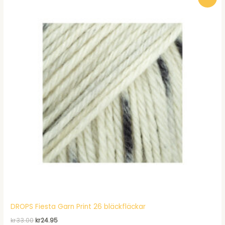
DROPS Fiesta Garn Print 26 bläckfläckar
Det
Det
kr
33.00
kr
24.95