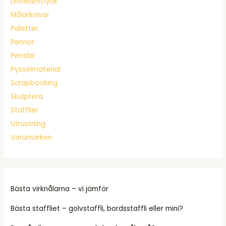
Linoleumtryck
Målarknivar
Paletter
Pennor
Penslar
Pysselmaterial
Scrapbooking
Skulptera
Stafflier
Utrustning
Varumärken
Bästa virknålarna – vi jämför
Bästa staffliet – golvstaffli, bordsstaffli eller mini?