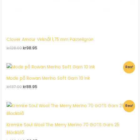
Clover Amour Virknål 1,75 mm Pastellgrön
Det
Det
kr
128.00
kr
98.95
ursprungliga
nuvarande
priset
priset
var:
är:
Rea!
kr128.00.
kr98.95.
Mode på Rowan Merino Soft Garn 10 Ink
Det
Det
kr
137.00
kr
88.95
ursprungliga
nuvarande
priset
priset
var:
är:
Rea!
kr137.00.
kr88.95.
Kremke Soul Wool The Merry Merino 70 GOTS Garn 25
Bläckblå