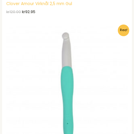
Clover Amour Virknål 2,5 mm Gul
Det
Det
kr
120.00
kr
92.95
ursprungliga
nuvarande
priset
priset
var:
är:
Rea!
kr120.00.
kr92.95.