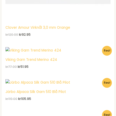
Clover Amour Virknål 3,0 mm Orange
Det
Det
kr
120.00
kr
92.95
ursprungliga
nuvarande
priset
priset
var:
är:
Rea!
kr120.00.
kr92.95.
Viking Garn Trend Merino 424
Det
Det
kr
77.00
kr
51.95
ursprungliga
nuvarande
priset
priset
var:
är:
Rea!
kr77.00.
kr51.95.
Järbo Alpaca Silk Garn 510 Blå Pilot
Det
Det
kr
119.00
kr
105.95
ursprungliga
nuvarande
priset
priset
var:
är:
Rea!
kr119.00.
kr105.95.