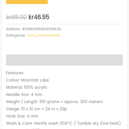
Det
Det
kr
68.00
kr
46.95
ursprungliga
nuvarande
Artikelnr:
8108610459612010430
Kategorier:
Garn
,
Handarbete
priset
priset
var:
är:
kr68.00.
kr46.95.
Beskrivning
Features:
Colour: Mountain Lake
Material: 100% acrylic
Needle Size: 4 mm
Weight / Length: 100 grams = approx. 300 meters
Gauge: 10 x 10 cm = 24 m x 20p
Hook Size: 4 mm
Wash & Care: Gentle wash 30Â°C / Tumble dry (low heat)