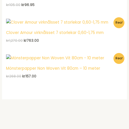
Det
Det
kr
105.00
kr
96.95
ursprungliga
nuvarande
priset
priset
var:
är:
Rea!
kr105.00.
kr96.95.
Clover Amour virknålsset 7 storlekar 0,60-1,75 mm
Det
Det
kr
1,270.00
kr
763.00
ursprungliga
nuvarande
priset
priset
var:
är:
Rea!
kr1,270.00.
kr763.00.
Mönsterpapper Non Woven Vit 80cm – 10 meter
Det
Det
kr
268.00
kr
157.00
ursprungliga
nuvarande
priset
priset
var:
är:
kr268.00.
kr157.00.