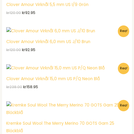
Clover Amour Virknål 5,5 mm US I/9 Grön
Det
Det
kr
120.00
kr
92.95
ursprungliga
nuvarande
priset
priset
var:
är:
Rea!
kr120.00.
kr92.95.
Clover Amour Virknål 6,0 mm US J/10 Brun
Det
Det
kr
120.00
kr
92.95
ursprungliga
nuvarande
priset
priset
var:
är:
Rea!
kr120.00.
kr92.95.
Clover Amour Virknål 15,0 mm US P/Q Neon Blå
Det
Det
kr
238.00
kr
158.95
ursprungliga
nuvarande
priset
priset
var:
är:
Rea!
kr238.00.
kr158.95.
Kremke Soul Wool The Merry Merino 70 GOTS Garn 25
Bläckblå