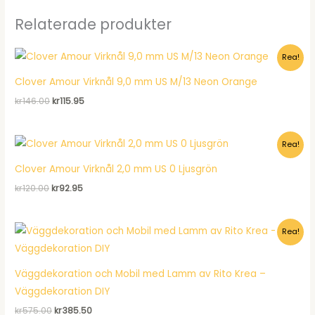
Relaterade produkter
Rea!
Clover Amour Virknål 9,0 mm US M/13 Neon Orange
Det
Det
kr
146.00
kr
115.95
ursprungliga
nuvarande
priset
priset
var:
är:
Rea!
kr146.00.
kr115.95.
Clover Amour Virknål 2,0 mm US 0 Ljusgrön
Det
Det
kr
120.00
kr
92.95
ursprungliga
nuvarande
priset
priset
var:
är:
Rea!
kr120.00.
kr92.95.
Väggdekoration och Mobil med Lamm av Rito Krea –
Väggdekoration DIY
Det
Det
kr
575.00
kr
385.50