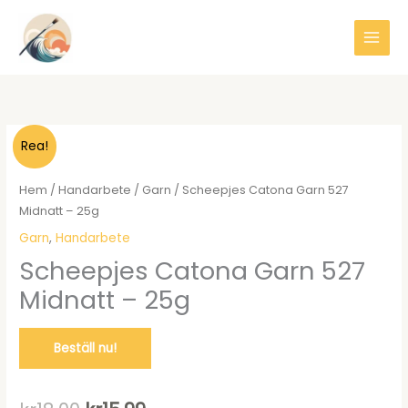
Hoppa
till
innehåll
Rea!
Hem
/
Handarbete
/
Garn
/ Scheepjes Catona Garn 527
Midnatt – 25g
Garn
,
Handarbete
Scheepjes Catona Garn 527
Midnatt – 25g
Beställ nu!