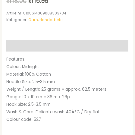
Det
Det
kr
18.00
kr
15.99
ursprungliga
nuvarande
Artikelnr:
8108614369008303734
Kategorier:
Garn
,
Handarbete
priset
priset
var:
är:
kr18.00.
kr15.99.
Beskrivning
Features:
Colour: Midnight
Material: 100% Cotton
Needle Size: 2.5-3.5 mm
Weight / Length: 25 grams = approx. 62.5 meters
Gauge: 10 x 10 cm = 36 m x 26p
Hook Size: 2.5-3.5 mm
Wash & Care: Delicate wash 40Â°C / Dry flat
Colour code: 527