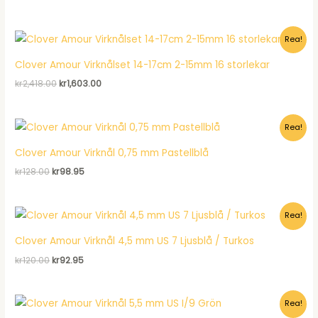
ursprungliga
nuvarande
priset
priset
var:
är:
Rea!
kr575.00.
kr385.50.
Clover Amour Virknålset 14-17cm 2-15mm 16 storlekar
Det
Det
kr
2,418.00
kr
1,603.00
ursprungliga
nuvarande
priset
priset
var:
är:
Rea!
kr2,418.00.
kr1,603.00.
Clover Amour Virknål 0,75 mm Pastellblå
Det
Det
kr
128.00
kr
98.95
ursprungliga
nuvarande
priset
priset
var:
är:
Rea!
kr128.00.
kr98.95.
Clover Amour Virknål 4,5 mm US 7 Ljusblå / Turkos
Det
Det
kr
120.00
kr
92.95
ursprungliga
nuvarande
priset
priset
var:
är:
Rea!
kr120.00.
kr92.95.