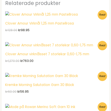
Relaterade produkter
Rea!
Clover Amour Virknål 1,25 mm Pastellrosa
Det
Det
kr
128.00
kr
98.95
ursprungliga
nuvarande
priset
priset
var:
är:
Rea!
kr128.00.
kr98.95.
Clover Amour virknålsset 7 storlekar 0,60-1,75 mm
Det
Det
kr
1,270.00
kr
763.00
ursprungliga
nuvarande
priset
priset
var:
är:
Rea!
kr1,270.00.
kr763.00.
Kremke Morning Salutation Garn 30 Bläck
Det
Det
kr
60.00
kr
56.95
ursprungliga
nuvarande
priset
priset
var:
är:
Rea!
kr60.00.
kr56.95.