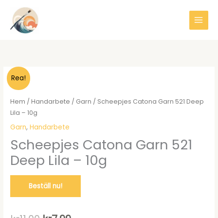
Hoppa
till
innehåll
Rea!
Hem
/
Handarbete
/
Garn
/ Scheepjes Catona Garn 521 Deep
Lila – 10g
Garn
,
Handarbete
Scheepjes Catona Garn 521
Deep Lila – 10g
Beställ nu!