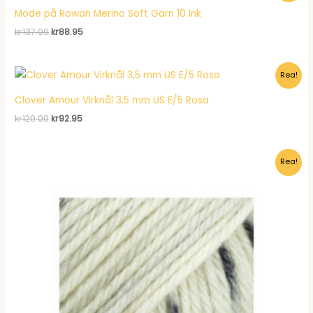
Mode på Rowan Merino Soft Garn 10 Ink
Det
Det
kr
137.00
kr
88.95
ursprungliga
nuvarande
priset
priset
var:
är:
Rea!
kr137.00.
kr88.95.
Clover Amour Virknål 3,5 mm US E/5 Rosa
Det
Det
kr
120.00
kr
92.95
ursprungliga
nuvarande
priset
priset
var:
är:
Rea!
kr120.00.
kr92.95.