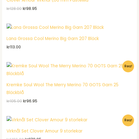
Clover Amour Virknål 1,00 mm Pastellila
Det
Det
kr
128.00
kr
98.95
ursprungliga
nuvarande
priset
priset
var:
är:
kr128.00.
kr98.95.
Lana Grossa Cool Merino Big Garn 207 Bläck
kr
113.00
Rea!
Kremke Soul Wool The Merry Merino 70 GOTS Garn 25
Bläckblå
Det
Det
kr
105.00
kr
96.95
ursprungliga
nuvarande
priset
priset
var:
är:
Rea!
kr105.00.
kr96.95.
Virknål Set Clover Amour 9 storlekar