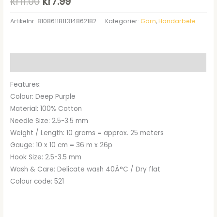
Det
Det
kr
11.00
kr
7.99
ursprungliga
nuvarande
Artikelnr:
8108611811314862182
Kategorier:
Garn
,
Handarbete
priset
priset
var:
är:
Beskrivning
kr11.00.
kr7.99.
Features:
Colour: Deep Purple
Material: 100% Cotton
Needle Size: 2.5-3.5 mm
Weight / Length: 10 grams = approx. 25 meters
Gauge: 10 x 10 cm = 36 m x 26p
Hook Size: 2.5-3.5 mm
Wash & Care: Delicate wash 40Â°C / Dry flat
Colour code: 521