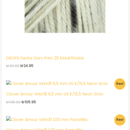
DROPS Fiesta Garn Print 26 bläckfläckar
Det
Det
kr
33.00
kr
24.95
ursprungliga
nuvarande
priset
priset
var:
är:
Rea!
kr33.00.
kr24.95.
Clover Amour Virknål 6,5 mm US K/10,5 Neon Grön
Det
Det
kr
135.00
kr
105.95
ursprungliga
nuvarande
priset
priset
var:
är:
Rea!
kr135.00.
kr105.95.