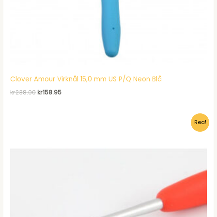
Clover Amour Virknål 15,0 mm US P/Q Neon Blå
Det
Det
kr
238.00
kr
158.95
ursprungliga
nuvarande
priset
priset
var:
är:
Rea!
kr238.00.
kr158.95.