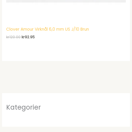
Clover Amour Virknål 6,0 mm US J/10 Brun
Det
Det
kr
120.00
kr
92.95
ursprungliga
nuvarande
priset
priset
var:
är:
kr120.00.
kr92.95.
Kategorier