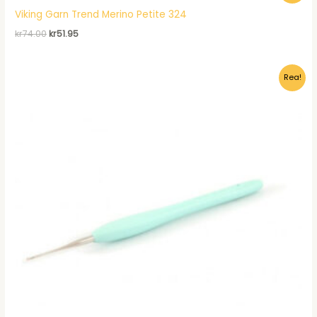
Viking Garn Trend Merino Petite 324
Det
Det
kr
74.00
kr
51.95
ursprungliga
nuvarande
priset
priset
var:
är:
Rea!
kr74.00.
kr51.95.