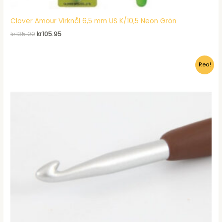
Clover Amour Virknål 6,5 mm US K/10,5 Neon Grön
Det
Det
kr
135.00
kr
105.95
ursprungliga
nuvarande
priset
priset
var:
är:
Rea!
kr135.00.
kr105.95.