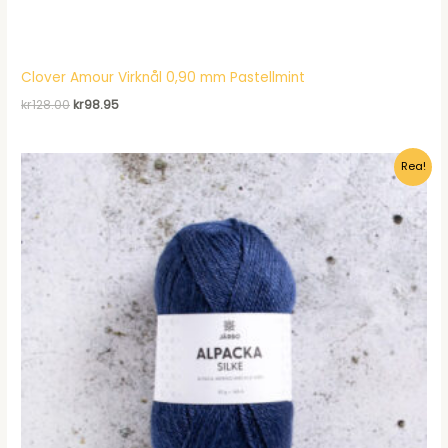
Clover Amour Virknål 0,90 mm Pastellmint
Det
Det
kr
128.00
kr
98.95
ursprungliga
nuvarande
priset
priset
var:
är:
Rea!
kr128.00.
kr98.95.