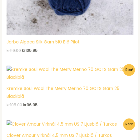
Järbo Alpaca Silk Garn 510 Blå Pilot
Det
Det
kr
119.00
kr
105.95
ursprungliga
nuvarande
priset
priset
var:
är:
Rea!
kr119.00.
kr105.95.
Kremke Soul Wool The Merry Merino 70 GOTS Garn 25
Bläckblå
Det
Det
kr
105.00
kr
96.95
ursprungliga
nuvarande
priset
priset
var:
är:
Rea!
kr105.00.
kr96.95.
Clover Amour Virknål 4,5 mm US 7 Ljusblå / Turkos