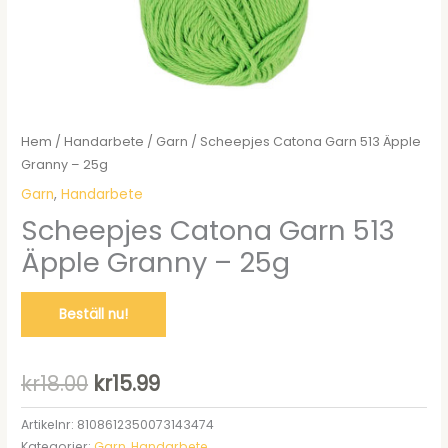
Hem
/
Handarbete
/
Garn
/ Scheepjes Catona Garn 513 Äpple
Granny – 25g
Garn
,
Handarbete
Scheepjes Catona Garn 513
Äpple Granny – 25g
Beställ nu!
Det
Det
kr
18.00
kr
15.99
ursprungliga
nuvarande
Artikelnr:
8108612350073143474
Kategorier:
Garn
,
Handarbete