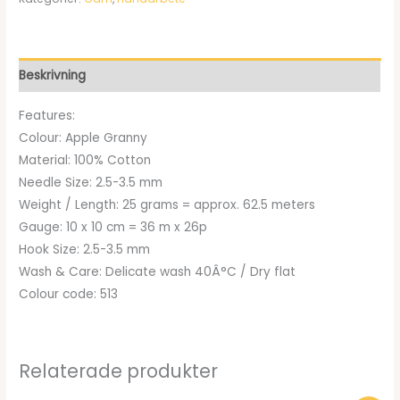
priset
priset
var:
är:
kr18.00.
kr15.99.
Beskrivning
Features:
Colour: Apple Granny
Material: 100% Cotton
Needle Size: 2.5-3.5 mm
Weight / Length: 25 grams = approx. 62.5 meters
Gauge: 10 x 10 cm = 36 m x 26p
Hook Size: 2.5-3.5 mm
Wash & Care: Delicate wash 40Â°C / Dry flat
Colour code: 513
Relaterade produkter