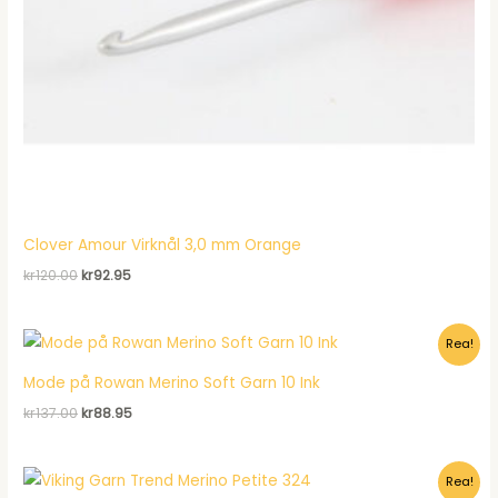
Clover Amour Virknål 3,0 mm Orange
Det
Det
kr
120.00
kr
92.95
ursprungliga
nuvarande
priset
priset
var:
är:
Rea!
kr120.00.
kr92.95.
Mode på Rowan Merino Soft Garn 10 Ink
Det
Det
kr
137.00
kr
88.95
ursprungliga
nuvarande
priset
priset
var:
är:
Rea!
kr137.00.
kr88.95.