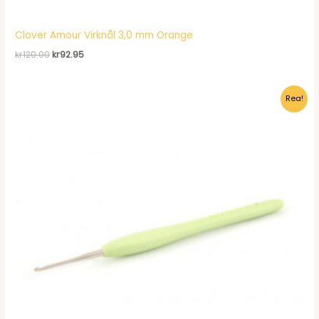
Clover Amour Virknål 3,0 mm Orange
Det
Det
kr
120.00
kr
92.95
ursprungliga
nuvarande
priset
priset
var:
är:
Rea!
kr120.00.
kr92.95.