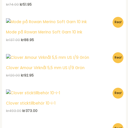
Det
Det
kr
74.00
kr
51.95
ursprungliga
nuvarande
priset
priset
var:
är:
Rea!
kr74.00.
kr51.95.
Mode på Rowan Merino Soft Garn 10 Ink
Det
Det
kr
137.00
kr
88.95
ursprungliga
nuvarande
priset
priset
var:
är:
Rea!
kr137.00.
kr88.95.
Clover Amour Virknål 5,5 mm US I/9 Grön
Det
Det
kr
120.00
kr
92.95
ursprungliga
nuvarande
priset
priset
var:
är:
Rea!
kr120.00.
kr92.95.
Clover sticktillbehör 10-i-1
Det
Det
kr
493.00
kr
373.00
ursprungliga
nuvarande
priset
priset
var:
är: