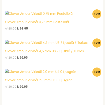
ursprungliga
nuvarande
priset
priset
var:
är:
Rea!
kr120.00.
kr92.95.
Clover Amour Virknål 0,75 mm Pastellblå
Det
Det
kr
128.00
kr
98.95
ursprungliga
nuvarande
priset
priset
var:
är:
Rea!
kr128.00.
kr98.95.
Clover Amour Virknål 4,5 mm US 7 Ljusblå / Turkos
Det
Det
kr
120.00
kr
92.95
ursprungliga
nuvarande
priset
priset
var:
är:
Rea!
kr120.00.
kr92.95.
Clover Amour Virknål 2,0 mm US 0 Ljusgrön
Det
Det
kr
120.00
kr
92.95
ursprungliga
nuvarande
priset
priset
var:
är:
kr120.00.
kr92.95.