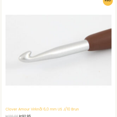
Rea!
kr493.00.
kr373.00.
Clover Amour Virknål 6,0 mm US J/10 Brun
Det
Det
kr
120.00
kr
92.95