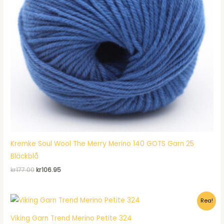
Kremke Soul Wool The Merry Merino 140 GOTS Garn 25
Bläckblå
Det
Det
kr
177.00
kr
106.95
ursprungliga
nuvarande
priset
priset
var:
är:
Rea!
kr177.00.
kr106.95.
Viking Garn Trend Merino Petite 324