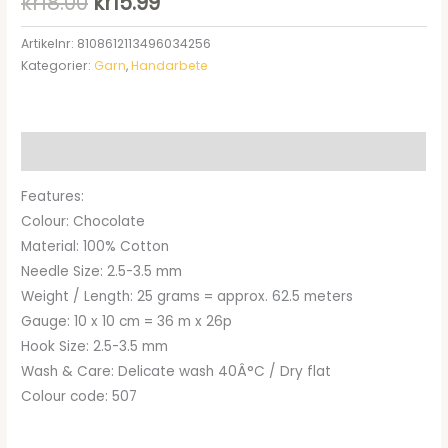
Det
Det
kr
18.00
kr
15.99
ursprungliga
nuvarande
Artikelnr:
8108612113496034256
Kategorier:
Garn
,
Handarbete
priset
priset
var:
är:
kr18.00.
kr15.99.
Beskrivning
Features:
Colour: Chocolate
Material: 100% Cotton
Needle Size: 2.5-3.5 mm
Weight / Length: 25 grams = approx. 62.5 meters
Gauge: 10 x 10 cm = 36 m x 26p
Hook Size: 2.5-3.5 mm
Wash & Care: Delicate wash 40Â°C / Dry flat
Colour code: 507