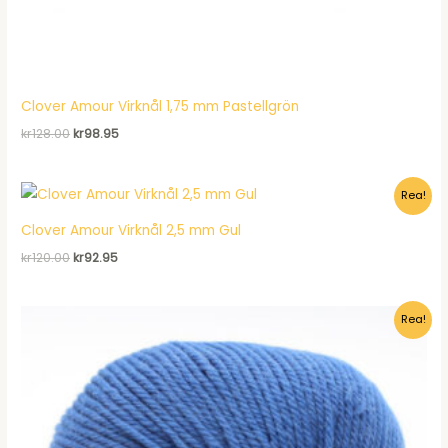
Clover Amour Virknål 1,75 mm Pastellgrön
Det
Det
kr
128.00
kr
98.95
ursprungliga
nuvarande
priset
priset
var:
är:
Rea!
kr128.00.
kr98.95.
Clover Amour Virknål 2,5 mm Gul
Det
Det
kr
120.00
kr
92.95
ursprungliga
nuvarande
priset
priset
var:
är:
Rea!
kr120.00.
kr92.95.