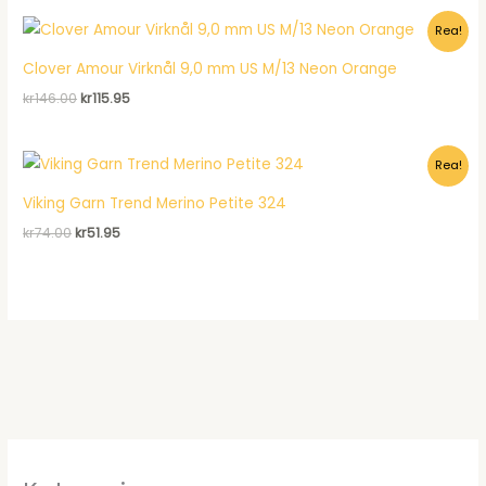
var:
är:
Rea!
kr1,197.00.
kr978.95.
Clover Amour Virknål 9,0 mm US M/13 Neon Orange
Det
Det
kr
146.00
kr
115.95
ursprungliga
nuvarande
priset
priset
var:
är:
Rea!
kr146.00.
kr115.95.
Viking Garn Trend Merino Petite 324
Det
Det
kr
74.00
kr
51.95
ursprungliga
nuvarande
priset
priset
var:
är:
kr74.00.
kr51.95.