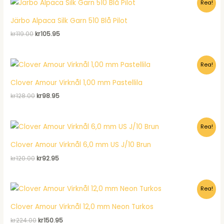
Rea!
kr120.00.
kr92.95.
Järbo Alpaca Silk Garn 510 Blå Pilot
Det
Det
kr
119.00
kr
105.95
ursprungliga
nuvarande
priset
priset
var:
är:
Rea!
kr119.00.
kr105.95.
Clover Amour Virknål 1,00 mm Pastellila
Det
Det
kr
128.00
kr
98.95
ursprungliga
nuvarande
priset
priset
var:
är:
Rea!
kr128.00.
kr98.95.
Clover Amour Virknål 6,0 mm US J/10 Brun
Det
Det
kr
120.00
kr
92.95
ursprungliga
nuvarande
priset
priset
var:
är:
Rea!
kr120.00.
kr92.95.
Clover Amour Virknål 12,0 mm Neon Turkos
Det
Det
kr
224.00
kr
150.95