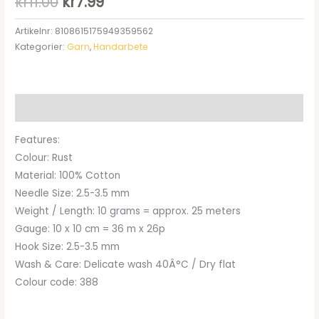
Det
Det
kr
11.00
kr
7.99
ursprungliga
nuvarande
Artikelnr:
8108615175949359562
Kategorier:
Garn
,
Handarbete
priset
priset
var:
är:
kr11.00.
kr7.99.
Beskrivning
Features:
Colour: Rust
Material: 100% Cotton
Needle Size: 2.5-3.5 mm
Weight / Length: 10 grams = approx. 25 meters
Gauge: 10 x 10 cm = 36 m x 26p
Hook Size: 2.5-3.5 mm
Wash & Care: Delicate wash 40Â°C / Dry flat
Colour code: 388