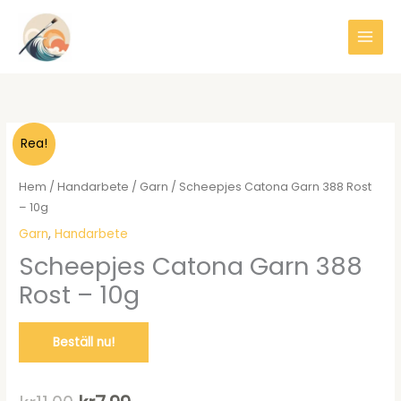
Hoppa
till
innehåll
Rea!
Hem
/
Handarbete
/
Garn
/ Scheepjes Catona Garn 388 Rost
– 10g
Garn
,
Handarbete
Scheepjes Catona Garn 388
Rost – 10g
Beställ nu!