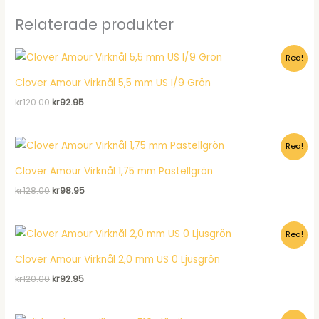
Relaterade produkter
Rea!
Clover Amour Virknål 5,5 mm US I/9 Grön
Det
Det
kr
120.00
kr
92.95
ursprungliga
nuvarande
priset
priset
var:
är:
Rea!
kr120.00.
kr92.95.
Clover Amour Virknål 1,75 mm Pastellgrön
Det
Det
kr
128.00
kr
98.95
ursprungliga
nuvarande
priset
priset
var:
är:
Rea!
kr128.00.
kr98.95.
Clover Amour Virknål 2,0 mm US 0 Ljusgrön
Det
Det
kr
120.00
kr
92.95
ursprungliga
nuvarande
priset
priset
var:
är: