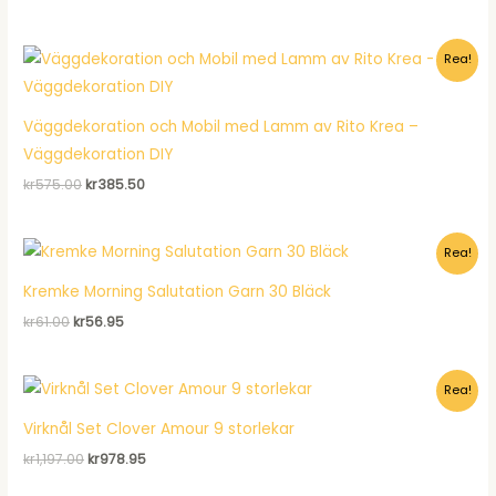
ursprungliga
nuvarande
priset
priset
var:
är:
Rea!
kr224.00.
kr150.95.
Väggdekoration och Mobil med Lamm av Rito Krea –
Väggdekoration DIY
Det
Det
kr
575.00
kr
385.50
ursprungliga
nuvarande
priset
priset
var:
är:
Rea!
kr575.00.
kr385.50.
Kremke Morning Salutation Garn 30 Bläck
Det
Det
kr
61.00
kr
56.95
ursprungliga
nuvarande
priset
priset
var:
är:
Rea!
kr61.00.
kr56.95.
Virknål Set Clover Amour 9 storlekar
Det
Det
kr
1,197.00
kr
978.95
ursprungliga
nuvarande
priset
priset