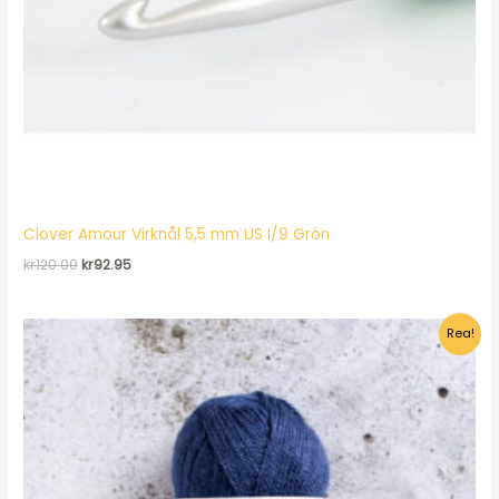
Clover Amour Virknål 5,5 mm US I/9 Grön
Det
Det
kr
120.00
kr
92.95
ursprungliga
nuvarande
priset
priset
var:
är:
Rea!
kr120.00.
kr92.95.