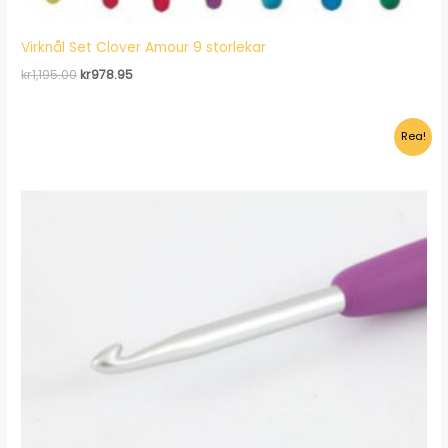
Virknål Set Clover Amour 9 storlekar
Det
Det
kr
1,195.00
kr
978.95
ursprungliga
nuvarande
priset
priset
var:
är:
Rea!
kr1,195.00.
kr978.95.