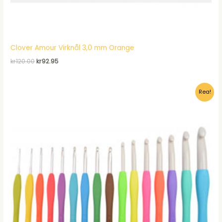
Clover Amour Virknål 3,0 mm Orange
Det
Det
kr
120.00
kr
92.95
ursprungliga
nuvarande
priset
priset
var:
är:
Rea!
kr120.00.
kr92.95.