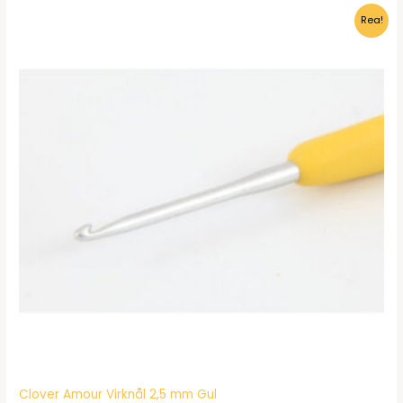
var:
är:
Rea!
kr128.00.
kr98.95.
Clover Amour Virknål 2,5 mm Gul