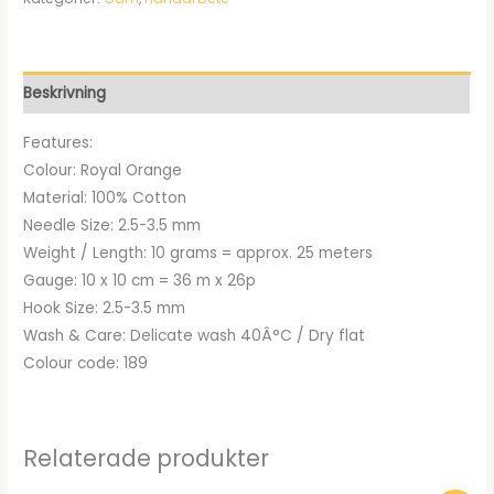
priset
priset
var:
är:
kr11.00.
kr7.99.
Beskrivning
Features:
Colour: Royal Orange
Material: 100% Cotton
Needle Size: 2.5-3.5 mm
Weight / Length: 10 grams = approx. 25 meters
Gauge: 10 x 10 cm = 36 m x 26p
Hook Size: 2.5-3.5 mm
Wash & Care: Delicate wash 40Â°C / Dry flat
Colour code: 189
Relaterade produkter