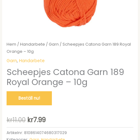
Hem
/
Handarbete
/
Garn
/ Scheepjes Catona Garn 189 Royal
Orange – 10g
Garn
,
Handarbete
Scheepjes Catona Garn 189
Royal Orange – 10g
Beställ nu!
Det
Det
kr
11.00
kr
7.99
ursprungliga
nuvarande
Artikelnr:
8108614074680317029
Kategorier:
Garn
,
Handarbete