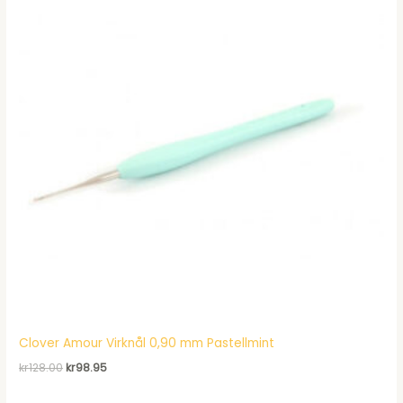
Clover Amour Virknål 0,90 mm Pastellmint
Det
Det
kr
128.00
kr
98.95
ursprungliga
nuvarande
priset
priset