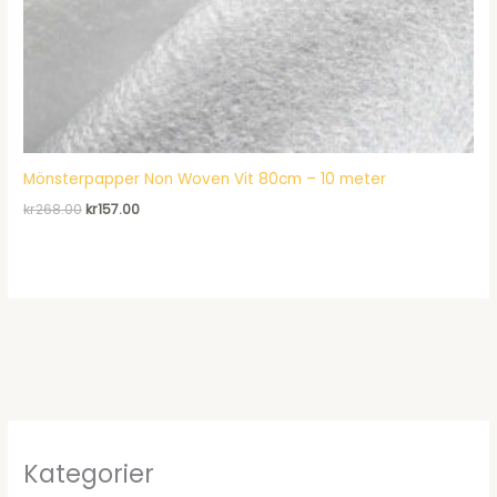
Mönsterpapper Non Woven Vit 80cm – 10 meter
Det
Det
kr
268.00
kr
157.00
ursprungliga
nuvarande
priset
priset
var:
är:
kr268.00.
kr157.00.
Kategorier