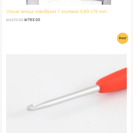
Clover Amour virknålsset 7 storlekar 0,60-1,75 mm
Det
Det
kr
1,270.00
kr
763.00
ursprungliga
nuvarande
priset
priset
var:
är:
Rea!
kr1,270.00.
kr763.00.