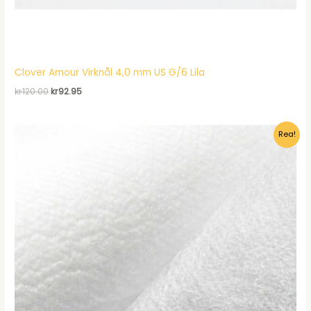
Clover Amour Virknål 4,0 mm US G/6 Lila
Det
Det
kr
120.00
kr
92.95
ursprungliga
nuvarande
priset
priset
var:
är:
Rea!
kr120.00.
kr92.95.