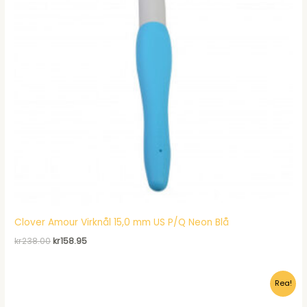
Clover Amour Virknål 15,0 mm US P/Q Neon Blå
Det
Det
kr
238.00
kr
158.95
ursprungliga
nuvarande
priset
priset
var:
är:
Rea!
kr238.00.
kr158.95.