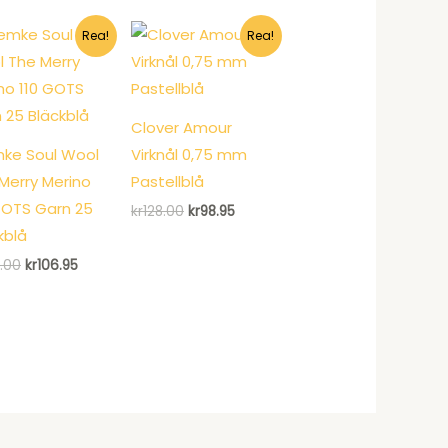
kr135.00.
kr105.95.
kr120.00.
kr92.95.
Rea!
Rea!
Clover Amour
ke Soul Wool
Virknål 0,75 mm
Merry Merino
Pastellblå
GOTS Garn 25
Det
Det
kr
128.00
kr
98.95
ursprungliga
nuvarande
kblå
priset
priset
var:
är:
Det
Det
.00
kr
106.95
kr128.00.
kr98.95.
ursprungliga
nuvarande
priset
priset
var:
är:
kr143.00.
kr106.95.