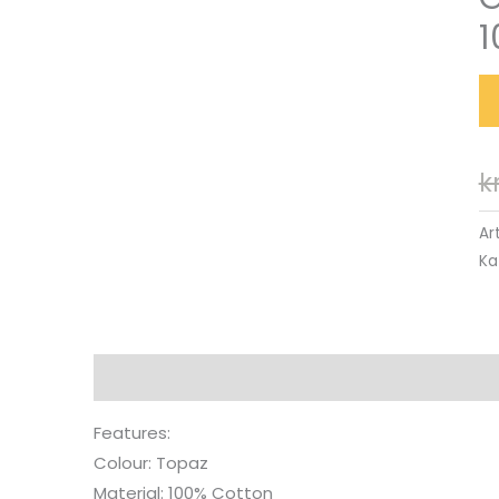
1
k
Ar
Ka
Beskrivning
Features:
Colour: Topaz
Material: 100% Cotton