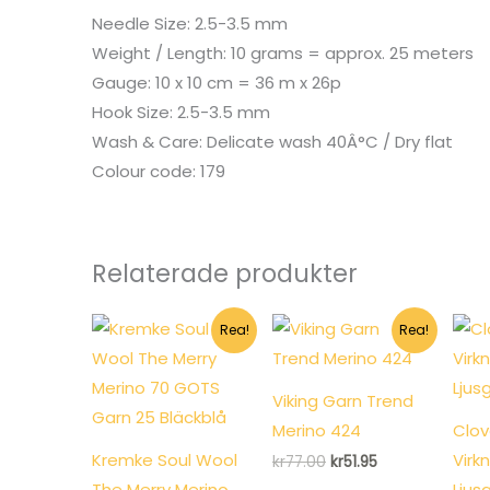
Needle Size: 2.5-3.5 mm
Weight / Length: 10 grams = approx. 25 meters
Gauge: 10 x 10 cm = 36 m x 26p
Hook Size: 2.5-3.5 mm
Wash & Care: Delicate wash 40Â°C / Dry flat
Colour code: 179
Relaterade produkter
Rea!
Rea!
Viking Garn Trend
Merino 424
Clov
Kremke Soul Wool
Virk
Det
Det
kr
77.00
kr
51.95
ursprungliga
nuvarande
The Merry Merino
Ljus