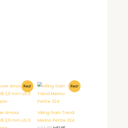
Rea!
Rea!
er Amour
Viking Garn Trend
nål 2,0 mm US 0
Merino Petite 324
grön