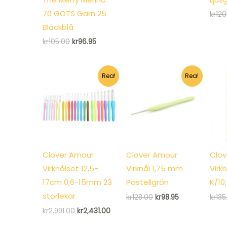
priset
priset
var:
är:
70 GOTS Garn 25
kr
120
kr77.00.
kr51.95.
Bläckblå
Det
Det
kr
105.00
kr
96.95
ursprungliga
nuvarande
priset
priset
var:
är:
kr105.00.
kr96.95.
Rea!
Rea!
Clover Amour
Clover Amour
Clov
Virknålset 12,5-
Virknål 1,75 mm
Virk
17cm 0,6-15mm 23
Pastellgrön
K/10
storlekar
Det
Det
kr
128.00
kr
98.95
kr
135
ursprungliga
nuvarande
Det
Det
kr
2,991.00
kr
2,431.00
priset
priset
ursprungliga
nuvarande
var:
är: