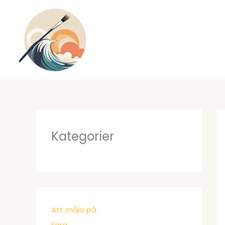
Hoppa
till
innehåll
Kategorier
Att måla på
Färg