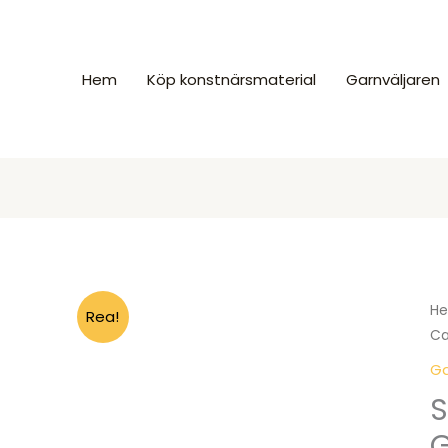
Hem
Köp konstnärsmaterial
Garnväljaren
H
Rea!
Ca
Ga
S
G