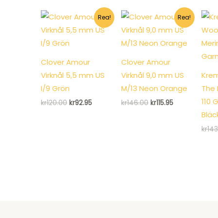
priset
priset
kr128.00.
kr98.95.
var:
är:
kr2,991.00.
kr2,431.00.
Rea!
Rea!
Clover Amour
Clover Amour
Virknål 5,5 mm US
Virknål 9,0 mm US
Krem
I/9 Grön
M/13 Neon Orange
The 
110 
Det
Det
Det
Det
kr
120.00
kr
92.95
kr
146.00
kr
115.95
ursprungliga
nuvarande
ursprungliga
nuvarande
Bläc
priset
priset
priset
priset
var:
är:
var:
är:
kr
143
kr120.00.
kr92.95.
kr146.00.
kr115.95.