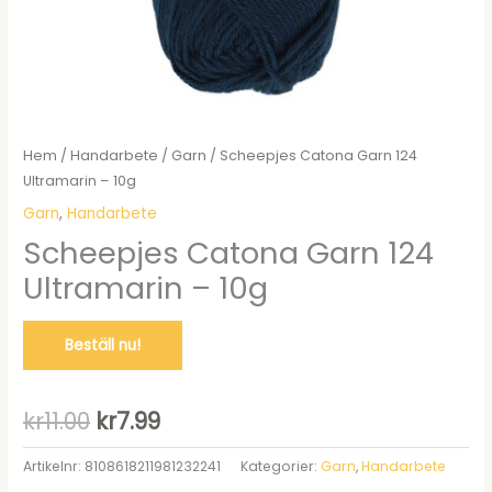
Hem
/
Handarbete
/
Garn
/ Scheepjes Catona Garn 124
Ultramarin – 10g
Garn
,
Handarbete
Scheepjes Catona Garn 124
Ultramarin – 10g
Beställ nu!
Det
Det
kr
11.00
kr
7.99
ursprungliga
nuvarande
Artikelnr:
8108618211981232241
Kategorier:
Garn
,
Handarbete