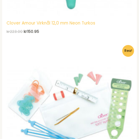
Clover Amour Virknål 12,0 mm Neon Turkos
Det
Det
kr
223.00
kr
150.95
ursprungliga
nuvarande
priset
priset
var:
är:
Rea!
kr223.00.
kr150.95.