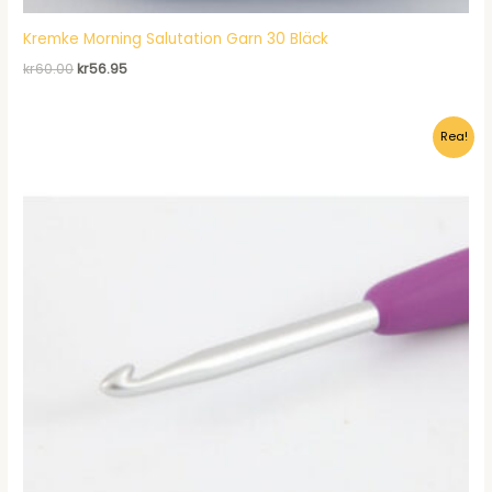
Kremke Morning Salutation Garn 30 Bläck
Det
Det
kr
60.00
kr
56.95
ursprungliga
nuvarande
priset
priset
var:
är:
Rea!
kr60.00.
kr56.95.