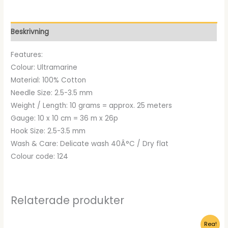
priset
priset
var:
är:
Beskrivning
kr11.00.
kr7.99.
Features:
Colour: Ultramarine
Material: 100% Cotton
Needle Size: 2.5-3.5 mm
Weight / Length: 10 grams = approx. 25 meters
Gauge: 10 x 10 cm = 36 m x 26p
Hook Size: 2.5-3.5 mm
Wash & Care: Delicate wash 40Â°C / Dry flat
Colour code: 124
Relaterade produkter
Rea!