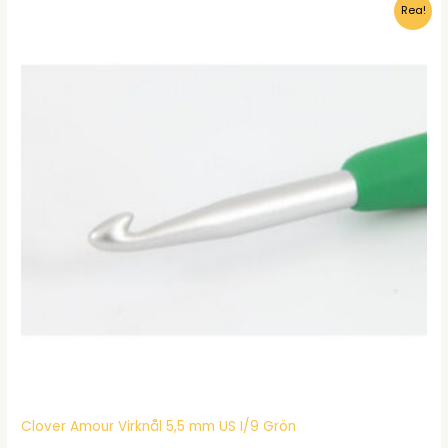
Rea!
kr128.00.
kr98.95.
Clover Amour Virknål 5,5 mm US I/9 Grön