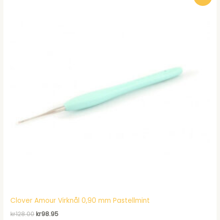
Clover Amour Virknål 0,90 mm Pastellmint
Det
Det
kr
128.00
kr
98.95