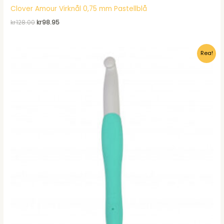
Clover Amour Virknål 0,75 mm Pastellblå
Det
Det
kr
128.00
kr
98.95
ursprungliga
nuvarande
priset
priset
var:
är:
Rea!
kr128.00.
kr98.95.