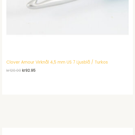
Clover Amour Virknål 4,5 mm US 7 Ljusblå / Turkos
Det
Det
kr
120.00
kr
92.95
ursprungliga
nuvarande
priset
priset
var:
är:
kr120.00.
kr92.95.