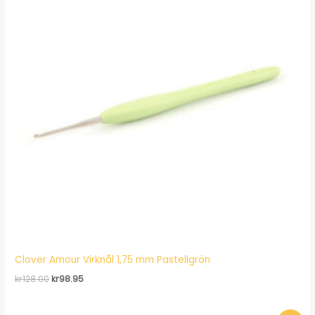
Clover Amour Virknål 1,75 mm Pastellgrön
Det
Det
kr
128.00
kr
98.95
ursprungliga
nuvarande
priset
priset
var:
är: