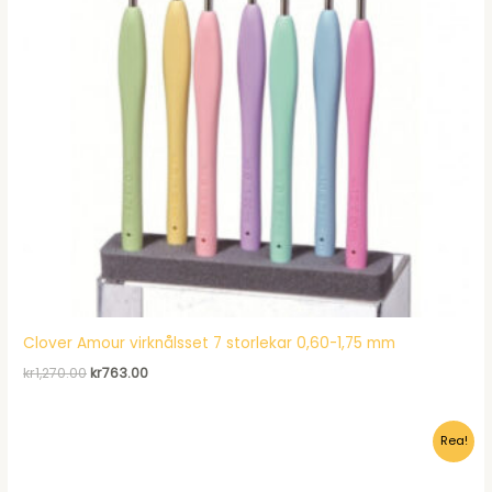
Clover Amour virknålsset 7 storlekar 0,60-1,75 mm
Det
Det
kr
1,270.00
kr
763.00
ursprungliga
nuvarande
priset
priset
var:
är:
Rea!
kr1,270.00.
kr763.00.