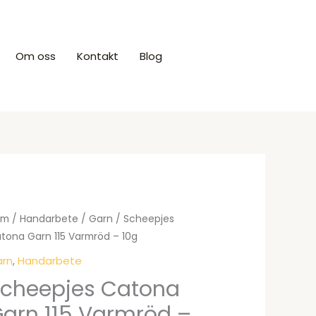
Om oss
Kontakt
Blog
Produkter
em
/
Handarbete
/
Garn
/ Scheepjes
tona Garn 115 Varmröd – 10g
rn
,
Handarbete
cheepjes Catona
arn 115 Varmröd –