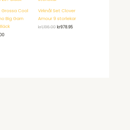
 Grossa Cool
Virknål Set Clover
no Big Garn
Amour 9 storlekar
Bläck
Det
Det
kr
1,196.00
kr
978.95
ursprungliga
nuvarande
.00
priset
priset
var:
är:
kr1,196.00.
kr978.95.