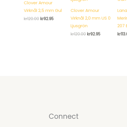
Clover Amour
Virknål 2,5 mm Gul
Clover Amour
Lana
Virknål 2,0 mm US 0
Meri
Det
Det
kr
120.00
kr
92.95
ursprungliga
nuvarande
Ljusgrön
207 
priset
priset
var:
är:
Det
Det
kr
120.00
kr
92.95
kr
113
kr120.00.
kr92.95.
ursprungliga
nuvarande
priset
priset
var:
är:
kr120.00.
kr92.95.
Connect