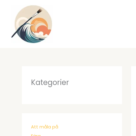
Hoppa
till
innehåll
Kategorier
Att måla på
Färg