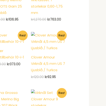
GOTS Garn 25
storlekar 0,60-1,75
kblå
mm
Det
Det
Det
Det
.00
kr
106.95
kr
1,270.00
kr
763.00
ursprungliga
nuvarande
ursprungliga
nuvarande
priset
priset
priset
priset
var:
är:
var:
är:
kr143.00.
kr106.95.
kr1,270.00.
kr763.00.
Rea!
Rea!
er
tillbehör 10-i-1
Clover Amour
Virknål 4,5 mm US 7
Det
Det
3.00
kr
373.00
ursprungliga
nuvarande
Ljusblå / Turkos
priset
priset
var:
är:
Det
Det
kr
120.00
kr
92.95
kr493.00.
kr373.00.
ursprungliga
nuvarande
priset
priset
var:
är:
kr120.00.
kr92.95.
Rea!