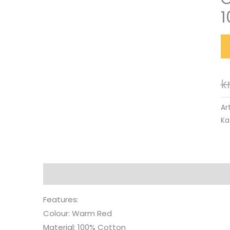
1
k
Ar
Ka
Beskrivning
Features:
Colour: Warm Red
Material: 100% Cotton