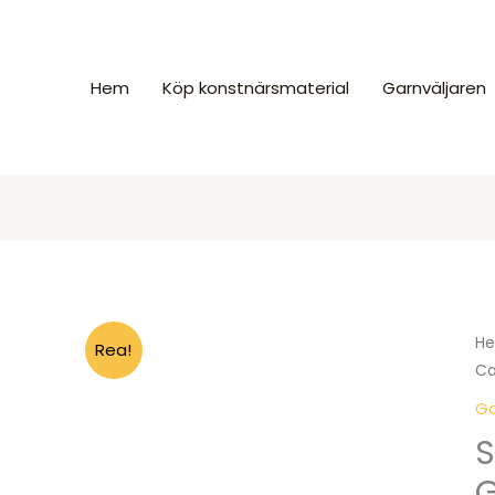
Hem
Köp konstnärsmaterial
Garnväljaren
H
Rea!
Ca
Ga
S
G