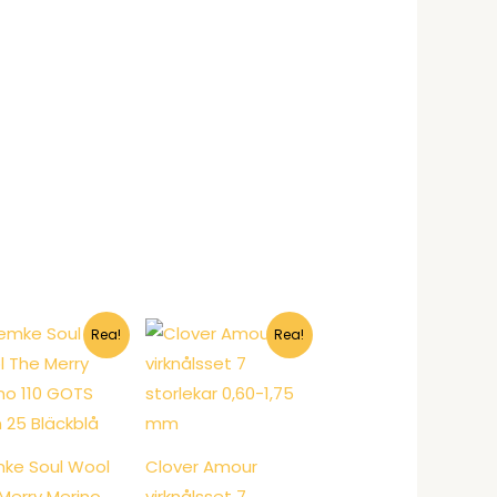
Rea!
Rea!
ke Soul Wool
Clover Amour
Merry Merino
virknålsset 7