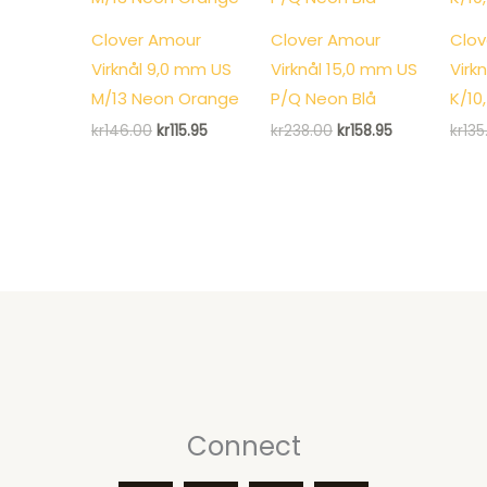
Clover Amour
Clover Amour
Clov
Virknål 9,0 mm US
Virknål 15,0 mm US
Virk
M/13 Neon Orange
P/Q Neon Blå
K/10
Det
Det
Det
Det
kr
146.00
kr
115.95
kr
238.00
kr
158.95
kr
135
ursprungliga
nuvarande
ursprungliga
nuvarande
priset
priset
priset
priset
var:
är:
var:
är:
kr146.00.
kr115.95.
kr238.00.
kr158.95.
Connect