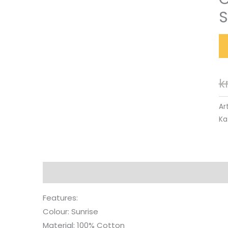
S
k
Ar
Ka
Beskrivning
Features:
Colour: Sunrise
Material: 100% Cotton