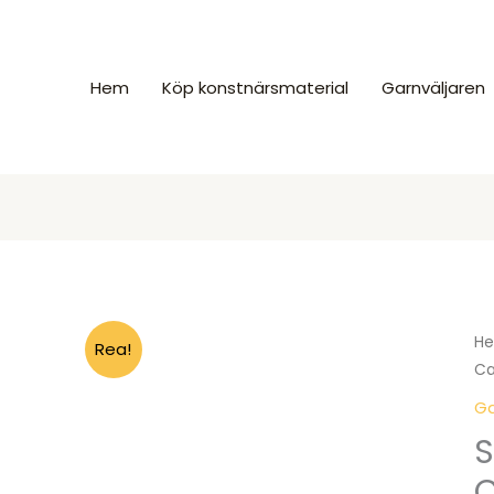
Hem
Köp konstnärsmaterial
Garnväljaren
H
Rea!
Ca
Ga
S
C