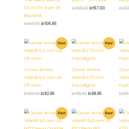
110 GOTS Garn 25
Det
Det
kr
268.00
kr
157.00
kr
22
ursprungliga
nuvarande
Bläckblå
priset
priset
var:
är:
Det
Det
kr
143.00
kr
106.95
kr268.00.
kr157.00.
ursprungliga
nuvarande
priset
priset
var:
är:
kr143.00.
kr106.95.
Rea!
Rea!
Clover Amour
Clover Amour
Clov
Virknål 5,5 mm US
Virknål 1,75 mm
Virk
I/9 Grön
Pastellgrön
Paste
Det
Det
Det
Det
kr
120.00
kr
92.95
kr
128.00
kr
98.95
kr
128
ursprungliga
nuvarande
ursprungliga
nuvarande
priset
priset
priset
priset
var:
är:
var:
är:
kr120.00.
kr92.95.
kr128.00.
kr98.95.
Rea!
Rea!