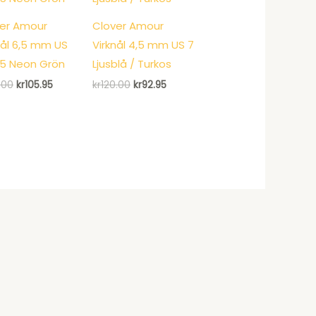
er Amour
Clover Amour
nål 6,5 mm US
Virknål 4,5 mm US 7
,5 Neon Grön
Ljusblå / Turkos
Det
Det
Det
Det
.00
kr
105.95
kr
120.00
kr
92.95
ursprungliga
nuvarande
ursprungliga
nuvarande
priset
priset
priset
priset
var:
är:
var:
är:
kr135.00.
kr105.95.
kr120.00.
kr92.95.