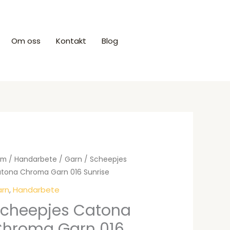
Om oss
Kontakt
Blog
Produkter
em
/
Handarbete
/
Garn
/ Scheepjes
tona Chroma Garn 016 Sunrise
rn
,
Handarbete
cheepjes Catona
hroma Garn 016