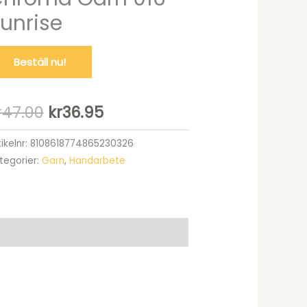
unrise
Beställ nu!
Det
Det
r
47.00
kr
36.95
ursprungliga
nuvarande
tikelnr:
8108618774865230326
tegorier:
Garn
,
Handarbete
priset
priset
var:
är:
kr47.00.
kr36.95.