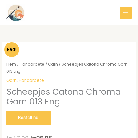
Hoppa
till
innehåll
Rea!
Hem
/
Handarbete
/
Garn
/ Scheepjes Catona Chroma Garn
013 Eng
Garn
,
Handarbete
Scheepjes Catona Chroma
Garn 013 Eng
Beställ nu!