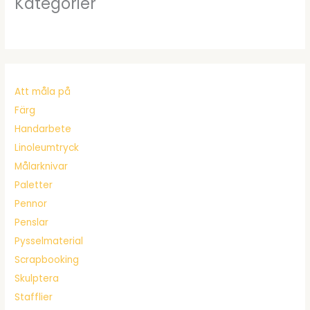
Kategorier
Att måla på
Färg
Handarbete
Linoleumtryck
Målarknivar
Paletter
Pennor
Penslar
Pysselmaterial
Scrapbooking
Skulptera
Stafflier