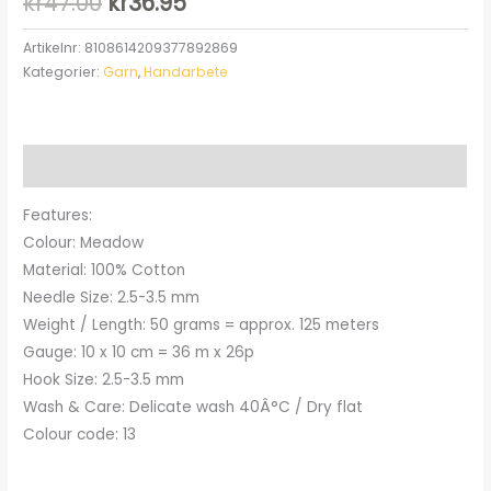
Det
Det
kr
47.00
kr
36.95
ursprungliga
nuvarande
Artikelnr:
8108614209377892869
Kategorier:
Garn
,
Handarbete
priset
priset
var:
är:
kr47.00.
kr36.95.
Beskrivning
Features:
Colour: Meadow
Material: 100% Cotton
Needle Size: 2.5-3.5 mm
Weight / Length: 50 grams = approx. 125 meters
Gauge: 10 x 10 cm = 36 m x 26p
Hook Size: 2.5-3.5 mm
Wash & Care: Delicate wash 40Â°C / Dry flat
Colour code: 13