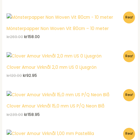
ursprungliga
nuvarande
priset
priset
var:
är:
Rea!
kr143.00.
kr106.95.
Mönsterpapper Non Woven Vit 80cm – 10 meter
Det
Det
kr
269.00
kr
158.00
ursprungliga
nuvarande
priset
priset
var:
är:
Rea!
kr269.00.
kr158.00.
Clover Amour Virknål 2,0 mm US 0 Ljusgrön
Det
Det
kr
120.00
kr
92.95
ursprungliga
nuvarande
priset
priset
var:
är:
Rea!
kr120.00.
kr92.95.
Clover Amour Virknål 15,0 mm US P/Q Neon Blå
Det
Det
kr
239.00
kr
158.95
ursprungliga
nuvarande
priset
priset
var:
är:
Rea!
kr239.00.
kr158.95.