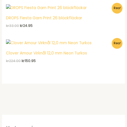
var:
är:
Rea!
kr120.00.
kr92.95.
DROPS Fiesta Garn Print 26 bläckfläckar
Det
Det
kr
33.00
kr
24.95
ursprungliga
nuvarande
priset
priset
var:
är:
Rea!
kr33.00.
kr24.95.
Clover Amour Virknål 12,0 mm Neon Turkos
Det
Det
kr
224.00
kr
150.95
ursprungliga
nuvarande
priset
priset
var:
är:
kr224.00.
kr150.95.