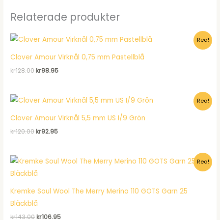
Relaterade produkter
Rea!
Clover Amour Virknål 0,75 mm Pastellblå
Det
Det
kr
128.00
kr
98.95
ursprungliga
nuvarande
priset
priset
var:
är:
Rea!
kr128.00.
kr98.95.
Clover Amour Virknål 5,5 mm US I/9 Grön
Det
Det
kr
120.00
kr
92.95
ursprungliga
nuvarande
priset
priset
var:
är:
Rea!
kr120.00.
kr92.95.
Kremke Soul Wool The Merry Merino 110 GOTS Garn 25
Bläckblå
Det
Det
kr
143.00
kr
106.95