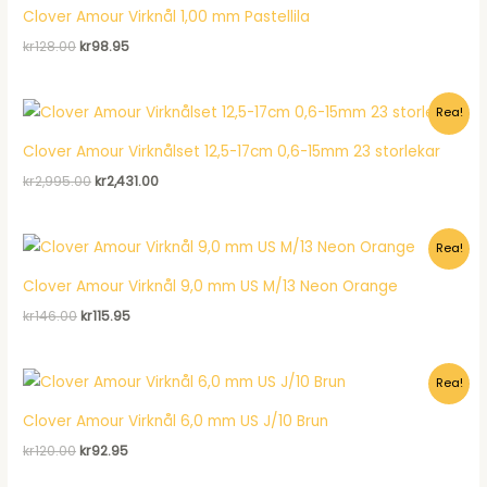
Clover Amour Virknål 1,00 mm Pastellila
Det
Det
kr
128.00
kr
98.95
ursprungliga
nuvarande
priset
priset
var:
är:
Rea!
kr128.00.
kr98.95.
Clover Amour Virknålset 12,5-17cm 0,6-15mm 23 storlekar
Det
Det
kr
2,995.00
kr
2,431.00
ursprungliga
nuvarande
priset
priset
var:
är:
Rea!
kr2,995.00.
kr2,431.00.
Clover Amour Virknål 9,0 mm US M/13 Neon Orange
Det
Det
kr
146.00
kr
115.95
ursprungliga
nuvarande
priset
priset
var:
är:
Rea!
kr146.00.
kr115.95.
Clover Amour Virknål 6,0 mm US J/10 Brun
Det
Det
kr
120.00
kr
92.95
ursprungliga
nuvarande
priset
priset