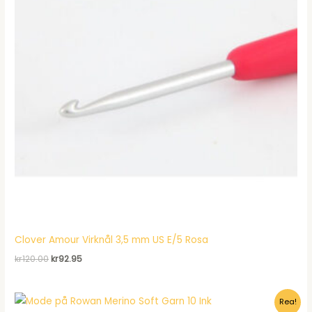
Clover Amour Virknål 3,5 mm US E/5 Rosa
Det
Det
kr
120.00
kr
92.95
ursprungliga
nuvarande
priset
priset
var:
är:
Rea!
kr120.00.
kr92.95.