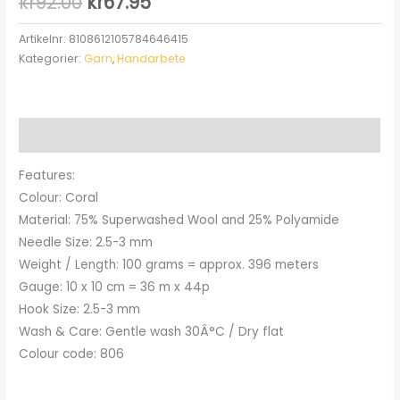
Det
Det
kr
92.00
kr
67.95
ursprungliga
nuvarande
Artikelnr:
8108612105784646415
Kategorier:
Garn
,
Handarbete
priset
priset
var:
är:
kr92.00.
kr67.95.
Beskrivning
Features:
Colour: Coral
Material: 75% Superwashed Wool and 25% Polyamide
Needle Size: 2.5-3 mm
Weight / Length: 100 grams = approx. 396 meters
Gauge: 10 x 10 cm = 36 m x 44p
Hook Size: 2.5-3 mm
Wash & Care: Gentle wash 30Â°C / Dry flat
Colour code: 806