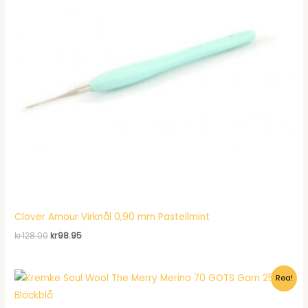
Clover Amour Virknål 0,90 mm Pastellmint
Det
Det
kr
128.00
kr
98.95
ursprungliga
nuvarande
priset
priset
var:
är:
Rea!
kr128.00.
kr98.95.