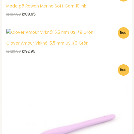
Mode på Rowan Merino Soft Garn 10 Ink
Det
Det
kr
137.00
kr
88.95
ursprungliga
nuvarande
priset
priset
var:
är:
Rea!
kr137.00.
kr88.95.
Clover Amour Virknål 5,5 mm US I/9 Grön
Det
Det
kr
120.00
kr
92.95
ursprungliga
nuvarande
priset
priset
var:
är:
Rea!
kr120.00.
kr92.95.