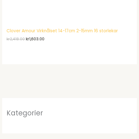
Clover Amour Virknålset 14-17cm 2-15mm 16 storlekar
Det
Det
kr
2,418.00
kr
1,603.00
ursprungliga
nuvarande
priset
priset
var:
är:
kr2,418.00.
kr1,603.00.
Kategorier