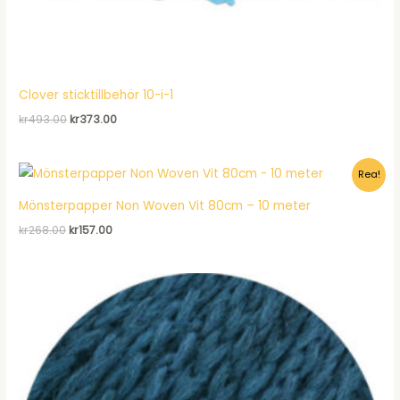
Clover sticktillbehör 10-i-1
Det
Det
kr
493.00
kr
373.00
ursprungliga
nuvarande
priset
priset
var:
är:
Rea!
kr493.00.
kr373.00.
Mönsterpapper Non Woven Vit 80cm – 10 meter
Det
Det
kr
268.00
kr
157.00
ursprungliga
nuvarande
priset
priset
var:
är:
kr268.00.
kr157.00.