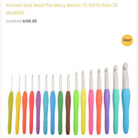
Kremke Soul Wool The Merry Merino 70 GOTS Garn 25
Bläckblå
Det
Det
kr
105.00
kr
96.95
ursprungliga
nuvarande
priset
priset
var:
är:
Rea!
kr105.00.
kr96.95.