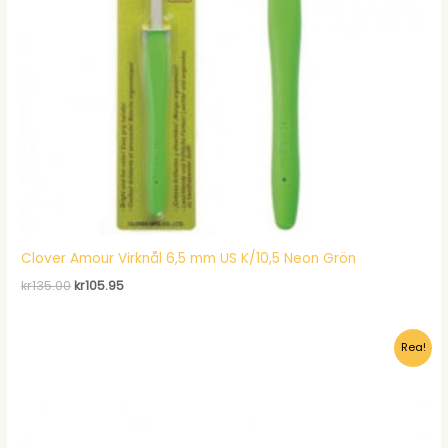
Clover Amour Virknål 6,5 mm US K/10,5 Neon Grön
Det
Det
kr
135.00
kr
105.95
ursprungliga
nuvarande
priset
priset
var:
är:
Rea!
kr135.00.
kr105.95.