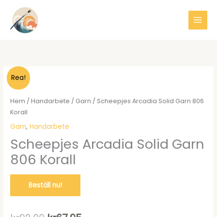
Hoppa
till
innehåll
Rea!
Hem
/
Handarbete
/
Garn
/ Scheepjes Arcadia Solid Garn 806
Korall
Garn
,
Handarbete
Scheepjes Arcadia Solid Garn
806 Korall
Beställ nu!