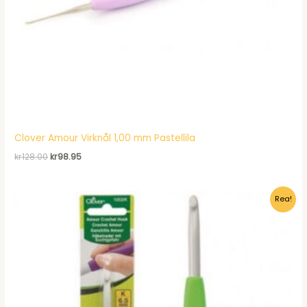
Clover Amour Virknål 1,00 mm Pastellila
Det
Det
kr
128.00
kr
98.95
ursprungliga
nuvarande
priset
priset
var:
är:
Rea!
kr128.00.
kr98.95.