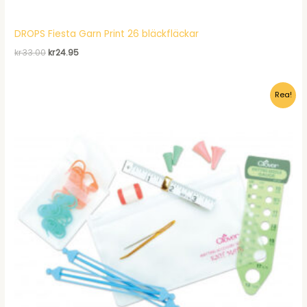
DROPS Fiesta Garn Print 26 bläckfläckar
Det
Det
kr
33.00
kr
24.95
ursprungliga
nuvarande
priset
priset
var:
är:
Rea!
kr33.00.
kr24.95.