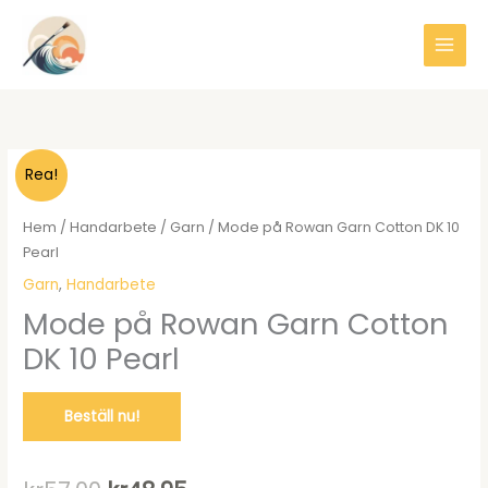
Hoppa
till
innehåll
Rea!
Hem
/
Handarbete
/
Garn
/ Mode på Rowan Garn Cotton DK 10
Pearl
Garn
,
Handarbete
Mode på Rowan Garn Cotton
DK 10 Pearl
Beställ nu!