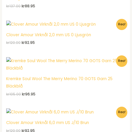
Det
Det
kr
137.00
kr
88.95
ursprungliga
nuvarande
priset
priset
var:
är:
Rea!
kr137.00.
kr88.95.
Clover Amour Virknål 2,0 mm US 0 Ljusgrön
Det
Det
kr
120.00
kr
92.95
ursprungliga
nuvarande
priset
priset
var:
är:
Rea!
kr120.00.
kr92.95.
Kremke Soul Wool The Merry Merino 70 GOTS Garn 25
Bläckblå
Det
Det
kr
105.00
kr
96.95
ursprungliga
nuvarande
priset
priset
var:
är:
Rea!
kr105.00.
kr96.95.
Clover Amour Virknål 6,0 mm US J/10 Brun
Det
Det
kr
120.00
kr
92.95