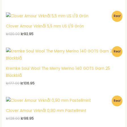
ursprungliga
nuvarande
priset
priset
var:
är:
Rea!
kr120.00.
kr92.95.
Clover Amour Virknål 5,5 mm US I/9 Grön
Det
Det
kr
120.00
kr
92.95
ursprungliga
nuvarande
priset
priset
var:
är:
Rea!
kr120.00.
kr92.95.
Kremke Soul Wool The Merry Merino 140 GOTS Garn 25
Bläckblå
Det
Det
kr
177.00
kr
106.95
ursprungliga
nuvarande
priset
priset
var:
är:
Rea!
kr177.00.
kr106.95.
Clover Amour Virknål 0,90 mm Pastellmint
Det
Det
kr
128.00
kr
98.95
ursprungliga
nuvarande