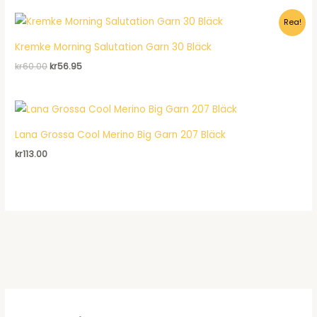
priset
priset
var:
är:
Rea!
kr128.00.
kr98.95.
Kremke Morning Salutation Garn 30 Bläck
Det
Det
kr
60.00
kr
56.95
ursprungliga
nuvarande
priset
priset
var:
är:
kr60.00.
kr56.95.
Lana Grossa Cool Merino Big Garn 207 Bläck
kr
113.00