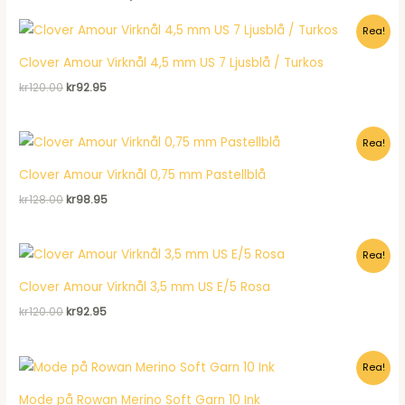
Rea!
Clover Amour Virknål 4,5 mm US 7 Ljusblå / Turkos
Det
Det
kr
120.00
kr
92.95
ursprungliga
nuvarande
priset
priset
var:
är:
Rea!
kr120.00.
kr92.95.
Clover Amour Virknål 0,75 mm Pastellblå
Det
Det
kr
128.00
kr
98.95
ursprungliga
nuvarande
priset
priset
var:
är:
Rea!
kr128.00.
kr98.95.
Clover Amour Virknål 3,5 mm US E/5 Rosa
Det
Det
kr
120.00
kr
92.95
ursprungliga
nuvarande
priset
priset
var:
är:
Rea!
kr120.00.
kr92.95.
Mode på Rowan Merino Soft Garn 10 Ink