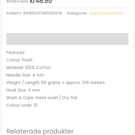
Det
Det
kr
57.00
kr
48.95
ursprungliga
nuvarande
Artikelnr:
8108612117995192478
Kategorier:
Garn
,
Handarbete
priset
priset
var:
är:
Beskrivning
kr57.00.
kr48.95.
Features:
Colour: Pearl
Material: 100% Cotton
Needle Size: 4 mm
Weight / Length: 50 grams = approx. 106 meters
Hook Size: 4 mm
Wash & Care: Hand wash / Dry flat
Colour code: 10
Relaterade produkter