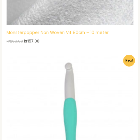
Mönsterpapper Non Woven Vit 80cm – 10 meter
Det
Det
kr
268.00
kr
157.00
ursprungliga
nuvarande
priset
priset
var:
är:
Rea!
kr268.00.
kr157.00.