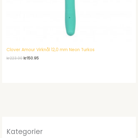
Clover Amour Virknål 12,0 mm Neon Turkos
Det
Det
kr
223.00
kr
150.95
ursprungliga
nuvarande
priset
priset
var:
är:
kr223.00.
kr150.95.
Kategorier