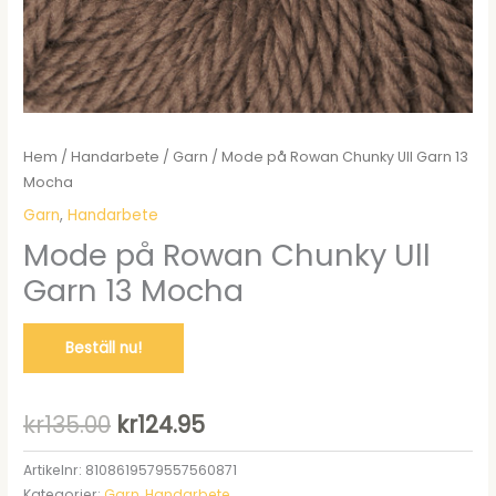
Hem
/
Handarbete
/
Garn
/ Mode på Rowan Chunky Ull Garn 13
Mocha
Garn
,
Handarbete
Mode på Rowan Chunky Ull
Garn 13 Mocha
Beställ nu!
Det
Det
kr
135.00
kr
124.95
ursprungliga
nuvarande
Artikelnr:
8108619579557560871
Kategorier:
Garn
,
Handarbete