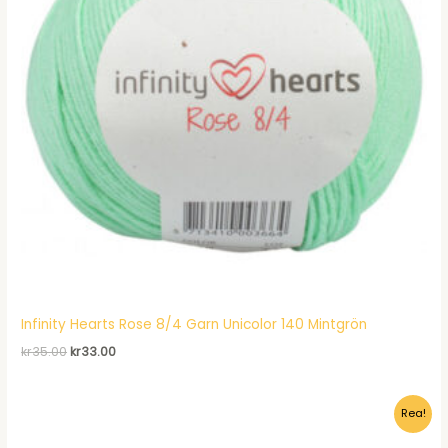
Infinity Hearts Rose 8/4 Garn Unicolor 140 Mintgrön
Det
Det
kr
35.00
kr
33.00
ursprungliga
nuvarande
priset
priset
var:
är:
Rea!
kr35.00.
kr33.00.