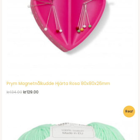
Prym Magnetnålkudde Hjärta Rosa 80x80x26mm
Det
Det
kr
134.00
kr
129.00
ursprungliga
nuvarande
priset
priset
var:
är:
Rea!
kr134.00.
kr129.00.