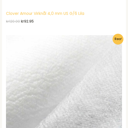
Clover Amour Virknål 4,0 mm US G/6 Lila
Det
Det
kr
120.00
kr
92.95
ursprungliga
nuvarande
priset
priset
var:
är:
Rea!
kr120.00.
kr92.95.