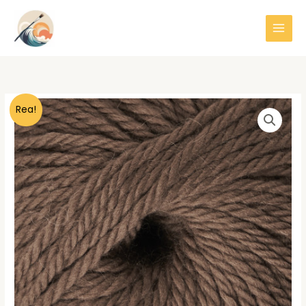
Hoppa
till
innehåll
Rea!