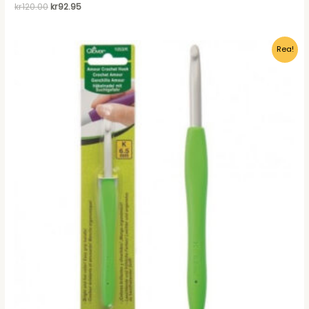
Det
Det
kr
120.00
kr
92.95
ursprungliga
nuvarande
priset
priset
var:
är:
Rea!
kr120.00.
kr92.95.