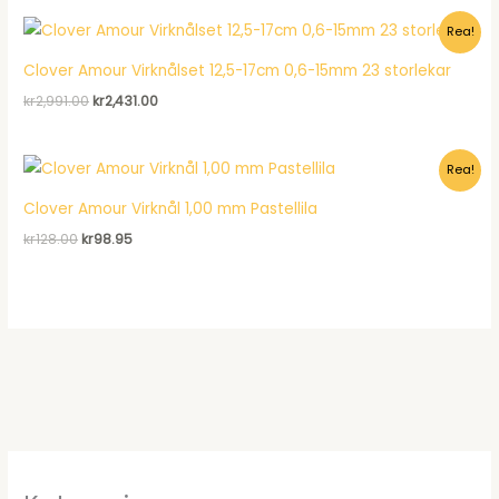
var:
är:
Rea!
kr128.00.
kr98.95.
Clover Amour Virknålset 12,5-17cm 0,6-15mm 23 storlekar
Det
Det
kr
2,991.00
kr
2,431.00
ursprungliga
nuvarande
priset
priset
var:
är:
Rea!
kr2,991.00.
kr2,431.00.
Clover Amour Virknål 1,00 mm Pastellila
Det
Det
kr
128.00
kr
98.95
ursprungliga
nuvarande
priset
priset
var:
är:
kr128.00.
kr98.95.