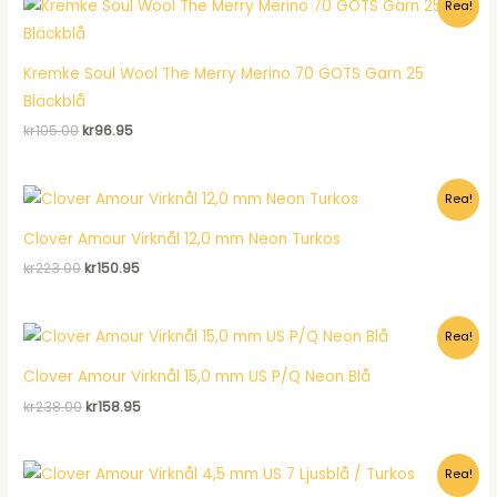
Rea!
kr77.00.
kr51.95.
Kremke Soul Wool The Merry Merino 70 GOTS Garn 25
Bläckblå
Det
Det
kr
105.00
kr
96.95
ursprungliga
nuvarande
priset
priset
var:
är:
Rea!
kr105.00.
kr96.95.
Clover Amour Virknål 12,0 mm Neon Turkos
Det
Det
kr
223.00
kr
150.95
ursprungliga
nuvarande
priset
priset
var:
är:
Rea!
kr223.00.
kr150.95.
Clover Amour Virknål 15,0 mm US P/Q Neon Blå
Det
Det
kr
238.00
kr
158.95
ursprungliga
nuvarande
priset
priset
var:
är:
Rea!
kr238.00.
kr158.95.