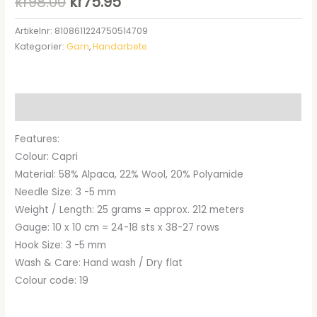
Det
Det
kr
98.00
kr
75.95
ursprungliga
nuvarande
Artikelnr:
8108611224750514709
Kategorier:
Garn
,
Handarbete
priset
priset
var:
är:
kr98.00.
kr75.95.
Beskrivning
Features:
Colour: Capri
Material: 58% Alpaca, 22% Wool, 20% Polyamide
Needle Size: 3 -5 mm
Weight / Length: 25 grams = approx. 212 meters
Gauge: 10 x 10 cm = 24-18 sts x 38-27 rows
Hook Size: 3 -5 mm
Wash & Care: Hand wash / Dry flat
Colour code: 19