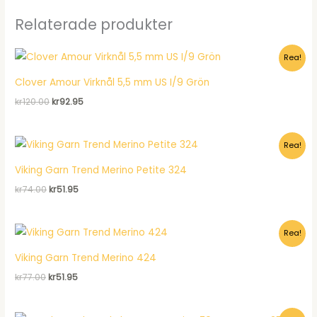
Relaterade produkter
Rea!
Clover Amour Virknål 5,5 mm US I/9 Grön
Det
Det
kr
120.00
kr
92.95
ursprungliga
nuvarande
priset
priset
var:
är:
Rea!
kr120.00.
kr92.95.
Viking Garn Trend Merino Petite 324
Det
Det
kr
74.00
kr
51.95
ursprungliga
nuvarande
priset
priset
var:
är:
Rea!
kr74.00.
kr51.95.
Viking Garn Trend Merino 424
Det
Det
kr
77.00
kr
51.95
ursprungliga
nuvarande
priset
priset
var:
är: