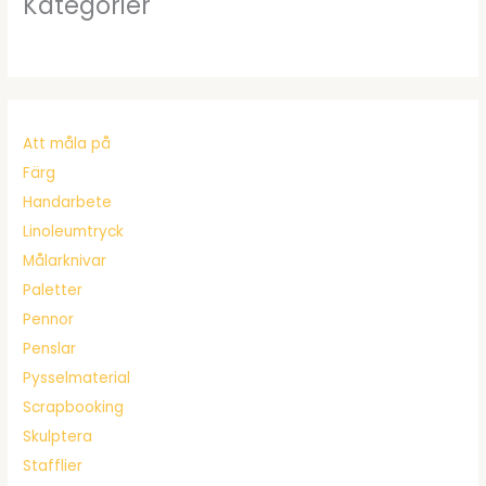
Kategorier
Att måla på
Färg
Handarbete
Linoleumtryck
Målarknivar
Paletter
Pennor
Penslar
Pysselmaterial
Scrapbooking
Skulptera
Stafflier