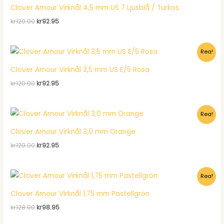
Clover Amour Virknål 4,5 mm US 7 Ljusblå / Turkos
Det
Det
kr
120.00
kr
92.95
ursprungliga
nuvarande
priset
priset
var:
är:
Rea!
kr120.00.
kr92.95.
Clover Amour Virknål 3,5 mm US E/5 Rosa
Det
Det
kr
120.00
kr
92.95
ursprungliga
nuvarande
priset
priset
var:
är:
Rea!
kr120.00.
kr92.95.
Clover Amour Virknål 3,0 mm Orange
Det
Det
kr
120.00
kr
92.95
ursprungliga
nuvarande
priset
priset
var:
är:
Rea!
kr120.00.
kr92.95.
Clover Amour Virknål 1,75 mm Pastellgrön
Det
Det
kr
128.00
kr
98.95
ursprungliga
nuvarande
priset
priset