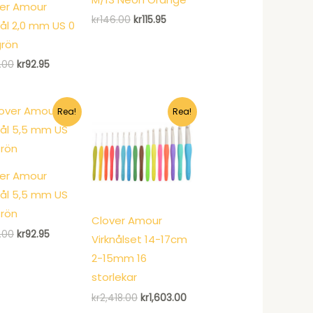
er Amour
Det
Det
kr
146.00
kr
115.95
nål 2,0 mm US 0
ursprungliga
nuvarande
priset
priset
grön
var:
är:
Det
Det
.00
kr
92.95
kr146.00.
kr115.95.
ursprungliga
nuvarande
priset
priset
var:
är:
kr120.00.
kr92.95.
Rea!
Rea!
er Amour
nål 5,5 mm US
Grön
Clover Amour
Det
Det
.00
kr
92.95
Virknålset 14-17cm
ursprungliga
nuvarande
priset
priset
2-15mm 16
var:
är:
storlekar
kr120.00.
kr92.95.
Det
Det
kr
2,418.00
kr
1,603.00
ursprungliga
nuvarande