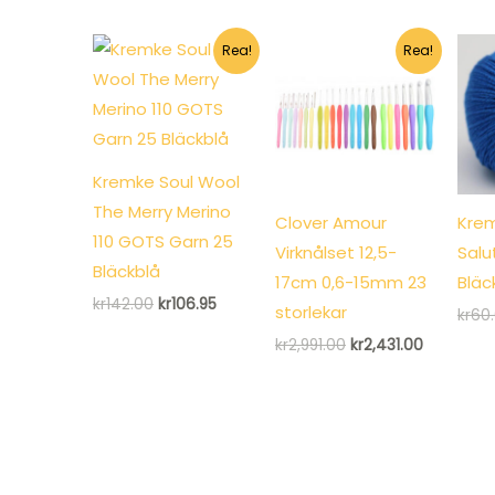
Rea!
Rea!
Kremke Soul Wool
The Merry Merino
Clover Amour
Krem
110 GOTS Garn 25
Virknålset 12,5-
Salu
Bläckblå
17cm 0,6-15mm 23
Bläc
Det
Det
kr
142.00
kr
106.95
storlekar
kr
60
ursprungliga
nuvarande
priset
priset
Det
Det
kr
2,991.00
kr
2,431.00
var:
är:
ursprungliga
nuvarand
kr142.00.
kr106.95.
priset
priset
var:
är:
kr2,991.00.
kr2,431.00