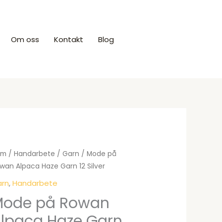
Om oss
Kontakt
Blog
Produkter
em
/
Handarbete
/
Garn
/ Mode på
wan Alpaca Haze Garn 12 Silver
rn
,
Handarbete
ode på Rowan
lpaca Haze Garn