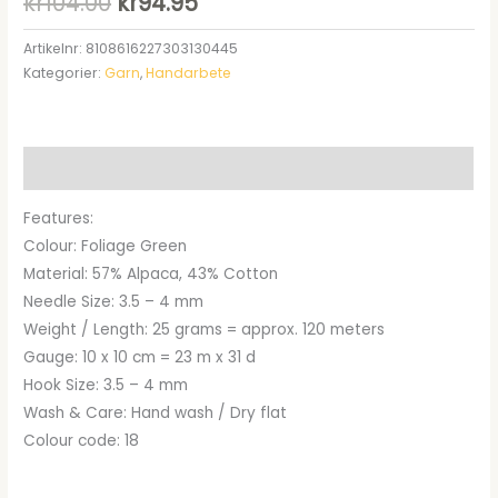
Det
Det
kr
104.00
kr
94.95
ursprungliga
nuvarande
Artikelnr:
8108616227303130445
Kategorier:
Garn
,
Handarbete
priset
priset
var:
är:
kr104.00.
kr94.95.
Beskrivning
Features:
Colour: Foliage Green
Material: 57% Alpaca, 43% Cotton
Needle Size: 3.5 – 4 mm
Weight / Length: 25 grams = approx. 120 meters
Gauge: 10 x 10 cm = 23 m x 31 d
Hook Size: 3.5 – 4 mm
Wash & Care: Hand wash / Dry flat
Colour code: 18