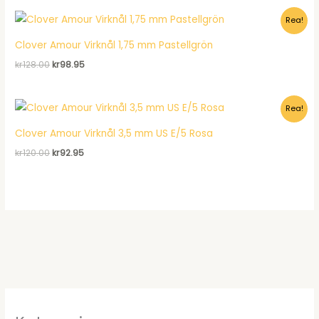
var:
är:
Rea!
kr2,421.00.
kr1,603.00.
Clover Amour Virknål 1,75 mm Pastellgrön
Det
Det
kr
128.00
kr
98.95
ursprungliga
nuvarande
priset
priset
var:
är:
Rea!
kr128.00.
kr98.95.
Clover Amour Virknål 3,5 mm US E/5 Rosa
Det
Det
kr
120.00
kr
92.95
ursprungliga
nuvarande
priset
priset
var:
är:
kr120.00.
kr92.95.