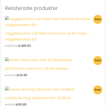
Relaterade produkter
Rea!
Väggdekoration och Mobil med Lamm av Rito Krea –
Väggdekoration DIY
Det
Det
kr
575.00
kr
385.50
ursprungliga
nuvarande
priset
priset
var:
är:
Rea!
kr575.00.
kr385.50.
DROPS Fiesta Garn Print 26 bläckfläckar
Det
Det
kr
33.00
kr
24.95
ursprungliga
nuvarande
priset
priset
var:
är:
Rea!
kr33.00.
kr24.95.
Kremke Morning Salutation Garn 30 Bläck
Det
Det
kr
61.00
kr
56.95