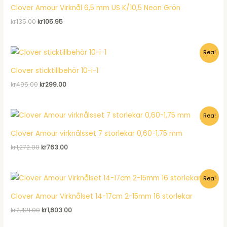
Clover Amour Virknål 6,5 mm US K/10,5 Neon Grön
Det
Det
kr
135.00
kr
105.95
ursprungliga
nuvarande
priset
priset
var:
är:
Rea!
kr135.00.
kr105.95.
Clover sticktillbehör 10-i-1
Det
Det
kr
495.00
kr
299.00
ursprungliga
nuvarande
priset
priset
var:
är:
Rea!
kr495.00.
kr299.00.
Clover Amour virknålsset 7 storlekar 0,60-1,75 mm
Det
Det
kr
1,272.00
kr
763.00
ursprungliga
nuvarande
priset
priset
var:
är:
Rea!
kr1,272.00.
kr763.00.
Clover Amour Virknålset 14-17cm 2-15mm 16 storlekar
Det
Det
kr
2,421.00
kr
1,603.00
ursprungliga
nuvarande
priset
priset