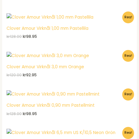
ursprungliga
nuvarande
priset
priset
var:
är:
Rea!
kr61.00.
kr56.95.
Clover Amour Virknål 1,00 mm Pastellila
Det
Det
kr
128.00
kr
98.95
ursprungliga
nuvarande
priset
priset
var:
är:
Rea!
kr128.00.
kr98.95.
Clover Amour Virknål 3,0 mm Orange
Det
Det
kr
120.00
kr
92.95
ursprungliga
nuvarande
priset
priset
var:
är:
Rea!
kr120.00.
kr92.95.
Clover Amour Virknål 0,90 mm Pastellmint
Det
Det
kr
128.00
kr
98.95
ursprungliga
nuvarande
priset
priset
var:
är:
Rea!
kr128.00.
kr98.95.