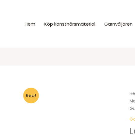
Hem
Köp konstnärsmaterial
Garnväljaren
H
Rea!
Me
Gu
Ga
L