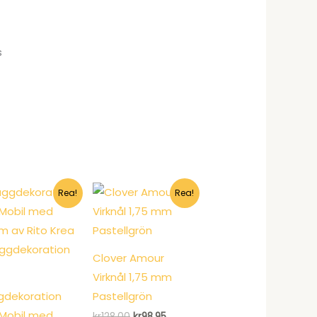
s
Rea!
Rea!
Clover Amour
Virknål 1,75 mm
gdekoration
Pastellgrön
Mobil med
Det
Det
kr
128.00
kr
98.95