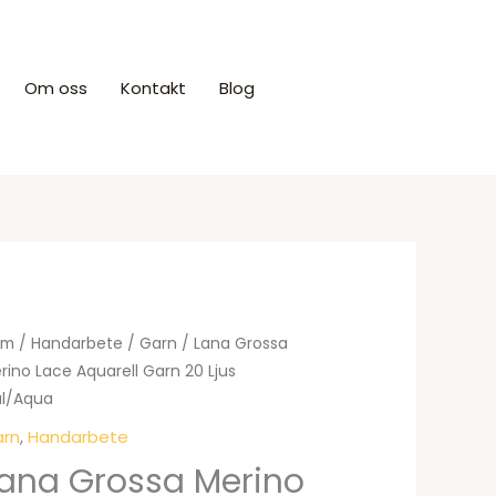
Om oss
Kontakt
Blog
Produkter
em
/
Handarbete
/
Garn
/ Lana Grossa
rino Lace Aquarell Garn 20 Ljus
l/Aqua
rn
,
Handarbete
ana Grossa Merino