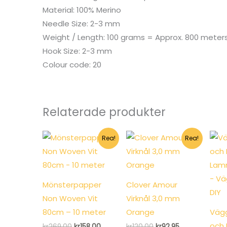
Material: 100% Merino
Needle Size: 2-3 mm
Weight / Length: 100 grams = Approx. 800 meter
Hook Size: 2-3 mm
Colour code: 20
Relaterade produkter
Rea!
Rea!
Mönsterpapper
Clover Amour
Non Woven Vit
Virknål 3,0 mm
80cm – 10 meter
Orange
Väg
och 
Det
Det
Det
Det
kr
269.00
kr
158.00
kr
120.00
kr
92.95