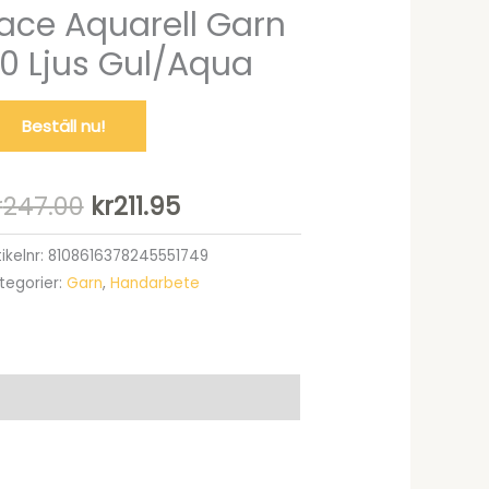
ace Aquarell Garn
0 Ljus Gul/Aqua
Beställ nu!
Det
Det
r
247.00
kr
211.95
ursprungliga
nuvarande
tikelnr:
8108616378245551749
tegorier:
Garn
,
Handarbete
priset
priset
var:
är:
kr247.00.
kr211.95.