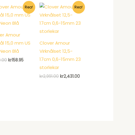
Rea!
Rea!
er Amour
nål 15,0 mm US
Clover Amour
Neon Blå
Virknålset 12,5-
17cm 0,6-15mm 23
Det
Det
9.00
kr
158.95
ursprungliga
nuvarande
storlekar
priset
priset
var:
är:
Det
Det
kr
2,991.00
kr
2,431.00
kr239.00.
kr158.95.
ursprungliga
nuvarande
priset
priset
var:
är:
kr2,991.00.
kr2,431.00.