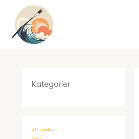
Hoppa
till
innehåll
Kategorier
Att måla på
Färg