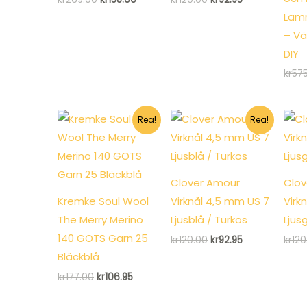
ursprungliga
nuvarande
ursprungliga
nuvarande
Lamm
priset
priset
priset
priset
var:
är:
var:
är:
– Vä
kr269.00.
kr158.00.
kr120.00.
kr92.95.
DIY
kr
57
Rea!
Rea!
Clover Amour
Clov
Kremke Soul Wool
Virknål 4,5 mm US 7
Virk
The Merry Merino
Ljusblå / Turkos
Ljus
140 GOTS Garn 25
Det
Det
kr
120.00
kr
92.95
kr
120
ursprungliga
nuvarande
Bläckblå
priset
priset
var:
är:
Det
Det
kr
177.00
kr
106.95
kr120.00.
kr92.95.
ursprungliga
nuvarande
priset
priset