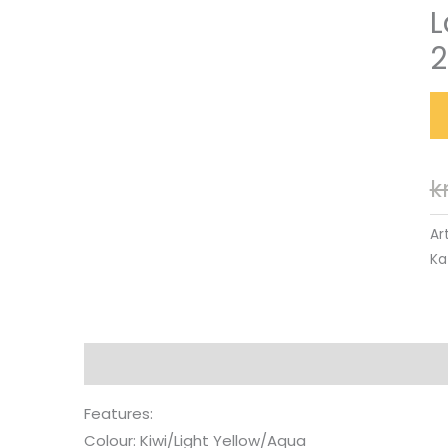
L
2
k
Ar
Ka
Beskrivning
Features:
Colour: Kiwi/Light Yellow/Aqua