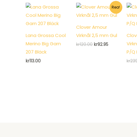
var:
är:
kr177.00.
kr106.95.
Rea!
Clover Amour
Lana Grossa Cool
Virknål 2,5 mm Gul
Clov
Merino Big Garn
Virk
Det
Det
kr
120.00
kr
92.95
ursprungliga
nuvarande
207 Bläck
P/Q 
priset
priset
var:
är:
kr
113.00
kr
23
kr120.00.
kr92.95.