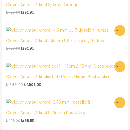
Clover Amour Virknål 3,0 mm Orange
Det
Det
kr
120.00
kr
92.95
ursprungliga
nuvarande
priset
priset
var:
är:
Rea!
kr120.00.
kr92.95.
Clover Amour Virknål 4,5 mm US 7 Ljusblå / Turkos
Det
Det
kr
120.00
kr
92.95
ursprungliga
nuvarande
priset
priset
var:
är:
Rea!
kr120.00.
kr92.95.
Clover Amour Virknålset 14-17cm 2-15mm 16 storlekar
Det
Det
kr
2,421.00
kr
1,603.00
ursprungliga
nuvarande
priset
priset
var:
är:
Rea!
kr2,421.00.
kr1,603.00.
Clover Amour Virknål 0,75 mm Pastellblå
Det
Det
kr
128.00
kr
98.95
ursprungliga
nuvarande
priset
priset