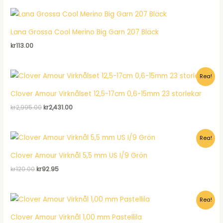
var:
är:
kr128.00.
kr98.95.
Lana Grossa Cool Merino Big Garn 207 Bläck
kr
113.00
Rea!
Clover Amour Virknålset 12,5-17cm 0,6-15mm 23 storlekar
Det
Det
kr
2,995.00
kr
2,431.00
ursprungliga
nuvarande
priset
priset
var:
är:
Rea!
kr2,995.00.
kr2,431.00.
Clover Amour Virknål 5,5 mm US I/9 Grön
Det
Det
kr
120.00
kr
92.95
ursprungliga
nuvarande
priset
priset
var:
är:
Rea!
kr120.00.
kr92.95.
Clover Amour Virknål 1,00 mm Pastellila