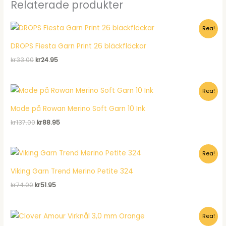
Relaterade produkter
Rea!
DROPS Fiesta Garn Print 26 bläckfläckar
Det
Det
kr
33.00
kr
24.95
ursprungliga
nuvarande
priset
priset
var:
är:
Rea!
kr33.00.
kr24.95.
Mode på Rowan Merino Soft Garn 10 Ink
Det
Det
kr
137.00
kr
88.95
ursprungliga
nuvarande
priset
priset
var:
är:
Rea!
kr137.00.
kr88.95.
Viking Garn Trend Merino Petite 324
Det
Det
kr
74.00
kr
51.95
ursprungliga
nuvarande
priset
priset
var:
är:
Rea!
kr74.00.
kr51.95.