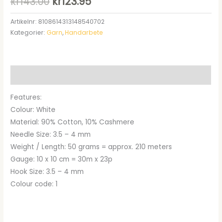
Det
Det
kr
143.00
kr
123.95
ursprungliga
nuvarande
Artikelnr:
8108614313148540702
Kategorier:
Garn
,
Handarbete
priset
priset
var:
är:
kr143.00.
kr123.95.
Beskrivning
Features:
Colour: White
Material: 90% Cotton, 10% Cashmere
Needle Size: 3.5 – 4 mm
Weight / Length: 50 grams = approx. 210 meters
Gauge: 10 x 10 cm = 30m x 23p
Hook Size: 3.5 – 4 mm
Colour code: 1