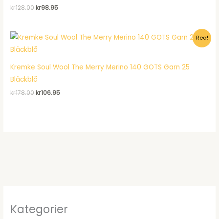
Det
Det
kr
128.00
kr
98.95
ursprungliga
nuvarande
priset
priset
var:
är:
Rea!
kr128.00.
kr98.95.
Kremke Soul Wool The Merry Merino 140 GOTS Garn 25
Bläckblå
Det
Det
kr
178.00
kr
106.95
ursprungliga
nuvarande
priset
priset
var:
är:
kr178.00.
kr106.95.
Kategorier