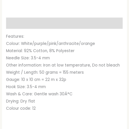
priset
priset
var:
är:
Beskrivning
kr98.00.
kr81.95.
Features:
Colour: White/purple/pink/anthracite/orange
Material: 92% Cotton, 8% Polyester
Needle Size: 3.5-4 mm
Other information: Iron at low temperature, Do not bleach
Weight / Length: 50 grams = 155 meters
Gauge: 10 x 10 cm = 22 m x 32p
Hook Size: 3.5-4 mm
Wash & Care: Gentle wash 30Â°C
Drying: Dry flat
Colour code: 12