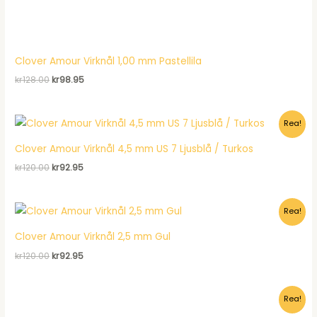
Clover Amour Virknål 1,00 mm Pastellila
Det
Det
kr
128.00
kr
98.95
ursprungliga
nuvarande
priset
priset
var:
är:
Rea!
kr128.00.
kr98.95.
Clover Amour Virknål 4,5 mm US 7 Ljusblå / Turkos
Det
Det
kr
120.00
kr
92.95
ursprungliga
nuvarande
priset
priset
var:
är:
Rea!
kr120.00.
kr92.95.
Clover Amour Virknål 2,5 mm Gul
Det
Det
kr
120.00
kr
92.95
ursprungliga
nuvarande
priset
priset
var:
är:
Rea!
kr120.00.
kr92.95.