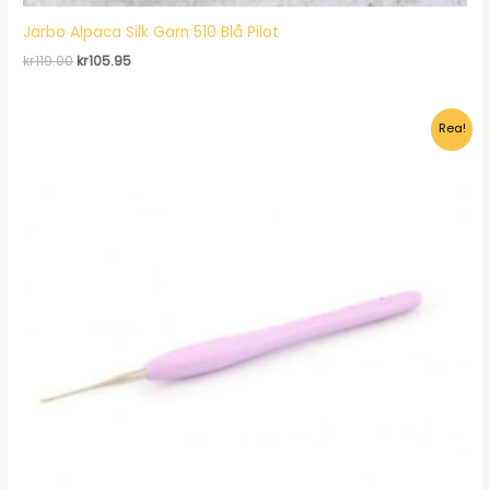
Järbo Alpaca Silk Garn 510 Blå Pilot
Det
Det
kr
119.00
kr
105.95
ursprungliga
nuvarande
priset
priset
var:
är:
Rea!
kr119.00.
kr105.95.