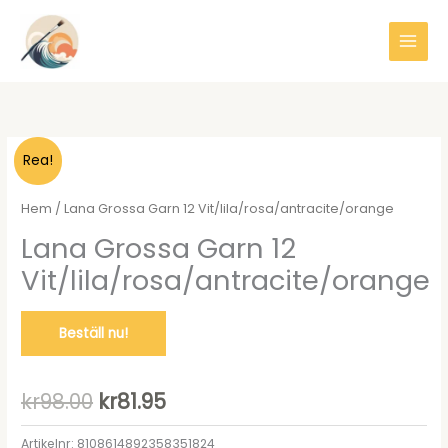
Hoppa
till
innehåll
Rea!
Hem
/ Lana Grossa Garn 12 Vit/lila/rosa/antracite/orange
Lana Grossa Garn 12
Vit/lila/rosa/antracite/orange
Beställ nu!
Det
Det
kr
98.00
kr
81.95
ursprungliga
nuvarande
Artikelnr:
8108614892358351824