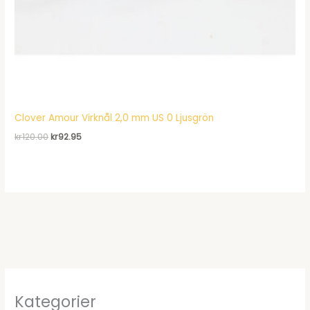
Clover Amour Virknål 2,0 mm US 0 Ljusgrön
Det
Det
kr
120.00
kr
92.95
ursprungliga
nuvarande
priset
priset
var:
är:
kr120.00.
kr92.95.
Kategorier