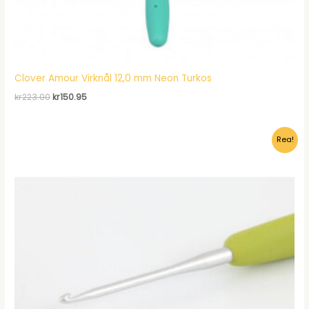
Clover Amour Virknål 12,0 mm Neon Turkos
Det
Det
kr
223.00
kr
150.95
ursprungliga
nuvarande
priset
priset
var:
är:
Rea!
kr223.00.
kr150.95.