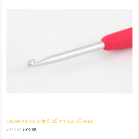
Clover Amour Virknål 3,5 mm US E/5 Rosa
Det
Det
kr
120.00
kr
92.95
ursprungliga
nuvarande