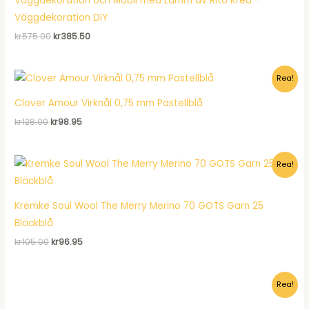
Väggdekoration och Mobil med Lamm av Rito Krea –
Väggdekoration DIY
Det
Det
kr
575.00
kr
385.50
ursprungliga
nuvarande
priset
priset
var:
är:
Rea!
kr575.00.
kr385.50.
Clover Amour Virknål 0,75 mm Pastellblå
Det
Det
kr
128.00
kr
98.95
ursprungliga
nuvarande
priset
priset
var:
är:
Rea!
kr128.00.
kr98.95.
Kremke Soul Wool The Merry Merino 70 GOTS Garn 25
Bläckblå
Det
Det
kr
105.00
kr
96.95
ursprungliga
nuvarande
priset
priset
var:
är:
Rea!
kr105.00.
kr96.95.