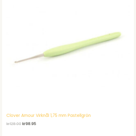
Clover Amour Virknål 1,75 mm Pastellgrön
Det
Det
kr
128.00
kr
98.95
ursprungliga
nuvarande
priset
priset