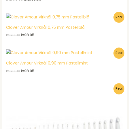
ursprungliga
nuvarande
priset
priset
var:
är:
Rea!
kr2,418.00.
kr1,603.00.
Clover Amour Virknål 0,75 mm Pastellblå
Det
Det
kr
128.00
kr
98.95
ursprungliga
nuvarande
priset
priset
var:
är:
Rea!
kr128.00.
kr98.95.
Clover Amour Virknål 0,90 mm Pastellmint
Det
Det
kr
128.00
kr
98.95
ursprungliga
nuvarande
priset
priset
var:
är:
Rea!
kr128.00.
kr98.95.