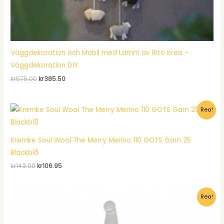
Väggdekoration och Mobil med Lamm av Rito Krea –
Väggdekoration DIY
Det
Det
kr
575.00
kr
385.50
ursprungliga
nuvarande
priset
priset
var:
är:
Rea!
kr575.00.
kr385.50.
Kremke Soul Wool The Merry Merino 110 GOTS Garn 25
Bläckblå
Det
Det
kr
143.00
kr
106.95
ursprungliga
nuvarande
priset
priset
var:
är:
Rea!
kr143.00.
kr106.95.