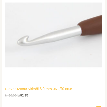
Clover Amour Virknål 6,0 mm US J/10 Brun
Det
Det
kr
120.00
kr
92.95
ursprungliga
nuvarande
priset
priset
var:
är: