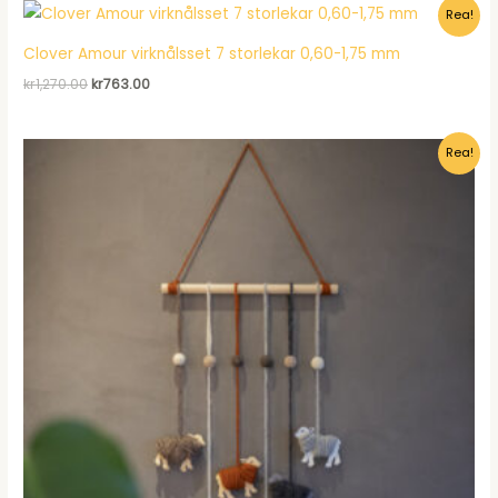
Rea!
kr120.00.
kr92.95.
Clover Amour virknålsset 7 storlekar 0,60-1,75 mm
Det
Det
kr
1,270.00
kr
763.00
ursprungliga
nuvarande
priset
priset
var:
är:
Rea!
kr1,270.00.
kr763.00.