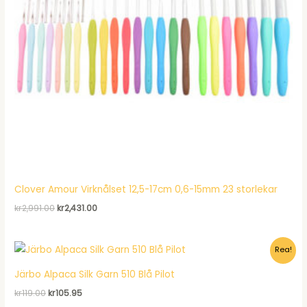
Clover Amour Virknålset 12,5-17cm 0,6-15mm 23 storlekar
Det
Det
kr
2,991.00
kr
2,431.00
ursprungliga
nuvarande
priset
priset
var:
är:
Rea!
kr2,991.00.
kr2,431.00.
Järbo Alpaca Silk Garn 510 Blå Pilot
Det
Det
kr
119.00
kr
105.95
ursprungliga
nuvarande