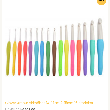
Rea!
kr223.00.
kr150.95.
Clover Amour Virknålset 14-17cm 2-15mm 16 storlekar
Det
Det
kr
2,418.00
kr
1,603.00