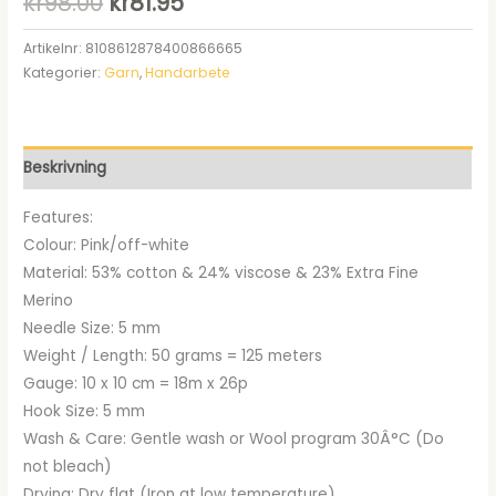
Det
Det
kr
98.00
kr
81.95
ursprungliga
nuvarande
Artikelnr:
8108612878400866665
Kategorier:
Garn
,
Handarbete
priset
priset
var:
är:
kr98.00.
kr81.95.
Beskrivning
Features:
Colour: Pink/off-white
Material: 53% cotton & 24% viscose & 23% Extra Fine
Merino
Needle Size: 5 mm
Weight / Length: 50 grams = 125 meters
Gauge: 10 x 10 cm = 18m x 26p
Hook Size: 5 mm
Wash & Care: Gentle wash or Wool program 30Â°C (Do
not bleach)
Drying: Dry flat (Iron at low temperature)