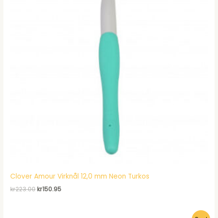
Clover Amour Virknål 12,0 mm Neon Turkos
Det
Det
kr
223.00
kr
150.95
ursprungliga
nuvarande
priset
priset
var:
är: