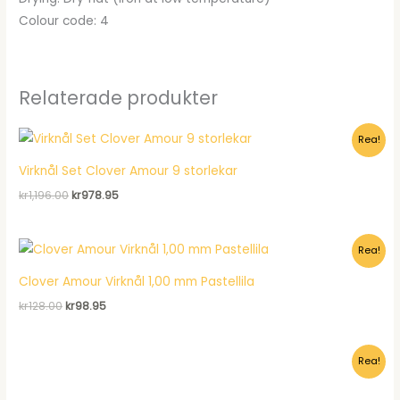
Colour code: 4
Relaterade produkter
Rea!
Virknål Set Clover Amour 9 storlekar
Det
Det
kr
1,196.00
kr
978.95
ursprungliga
nuvarande
priset
priset
var:
är:
Rea!
kr1,196.00.
kr978.95.
Clover Amour Virknål 1,00 mm Pastellila
Det
Det
kr
128.00
kr
98.95
ursprungliga
nuvarande
priset
priset
var:
är:
Rea!
kr128.00.
kr98.95.