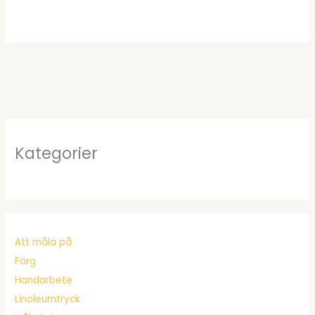
priset
priset
var:
är:
kr119.00.
kr105.95.
Kategorier
Att måla på
Färg
Handarbete
Linoleumtryck