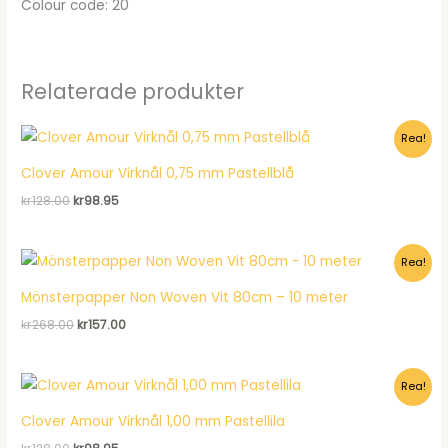
Colour code: 20
Relaterade produkter
Rea!
Clover Amour Virknål 0,75 mm Pastellblå
Det
Det
kr
128.00
kr
98.95
ursprungliga
nuvarande
priset
priset
var:
är:
Rea!
kr128.00.
kr98.95.
Mönsterpapper Non Woven Vit 80cm – 10 meter
Det
Det
kr
268.00
kr
157.00
ursprungliga
nuvarande
priset
priset
var:
är:
Rea!
kr268.00.
kr157.00.
Clover Amour Virknål 1,00 mm Pastellila
Det
Det