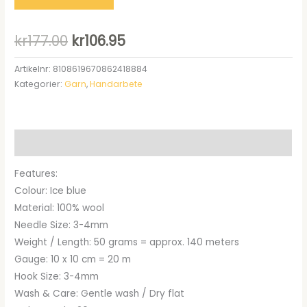
Det
Det
kr
177.00
kr
106.95
ursprungliga
nuvarande
Artikelnr:
8108619670862418884
Kategorier:
Garn
,
Handarbete
priset
priset
var:
är:
kr177.00.
kr106.95.
Beskrivning
Features:
Colour: Ice blue
Material: 100% wool
Needle Size: 3-4mm
Weight / Length: 50 grams = approx. 140 meters
Gauge: 10 x 10 cm = 20 m
Hook Size: 3-4mm
Wash & Care: Gentle wash / Dry flat