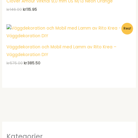
Clover Amour Virknål 9,0 mm US M/13 Neon Orange
Det
Det
kr
146.00
kr
115.95
ursprungliga
nuvarande
priset
priset
var:
är:
Rea!
kr146.00.
kr115.95.
Väggdekoration och Mobil med Lamm av Rito Krea –
Väggdekoration DIY
Det
Det
kr
575.00
kr
385.50
ursprungliga
nuvarande
priset
priset
var:
är:
kr575.00.
kr385.50.
Kategorier