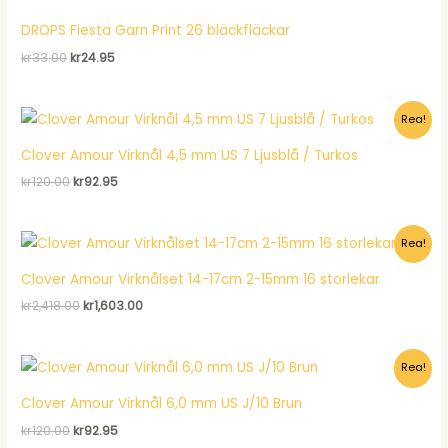
DROPS Fiesta Garn Print 26 bläckfläckar
Det
Det
kr
33.00
kr
24.95
ursprungliga
nuvarande
priset
priset
var:
är:
Rea!
kr33.00.
kr24.95.
Clover Amour Virknål 4,5 mm US 7 Ljusblå / Turkos
Det
Det
kr
120.00
kr
92.95
ursprungliga
nuvarande
priset
priset
var:
är:
Rea!
kr120.00.
kr92.95.
Clover Amour Virknålset 14-17cm 2-15mm 16 storlekar
Det
Det
kr
2,418.00
kr
1,603.00
ursprungliga
nuvarande
priset
priset
var:
är:
Rea!
kr2,418.00.
kr1,603.00.
Clover Amour Virknål 6,0 mm US J/10 Brun
Det
Det
kr
120.00
kr
92.95
ursprungliga
nuvarande