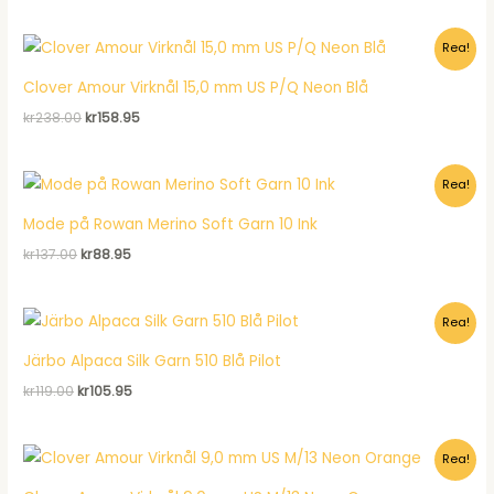
priset
priset
var:
är:
Rea!
kr120.00.
kr92.95.
Clover Amour Virknål 15,0 mm US P/Q Neon Blå
Det
Det
kr
238.00
kr
158.95
ursprungliga
nuvarande
priset
priset
var:
är:
Rea!
kr238.00.
kr158.95.
Mode på Rowan Merino Soft Garn 10 Ink
Det
Det
kr
137.00
kr
88.95
ursprungliga
nuvarande
priset
priset
var:
är:
Rea!
kr137.00.
kr88.95.
Järbo Alpaca Silk Garn 510 Blå Pilot
Det
Det
kr
119.00
kr
105.95
ursprungliga
nuvarande
priset
priset
var:
är:
Rea!
kr119.00.
kr105.95.