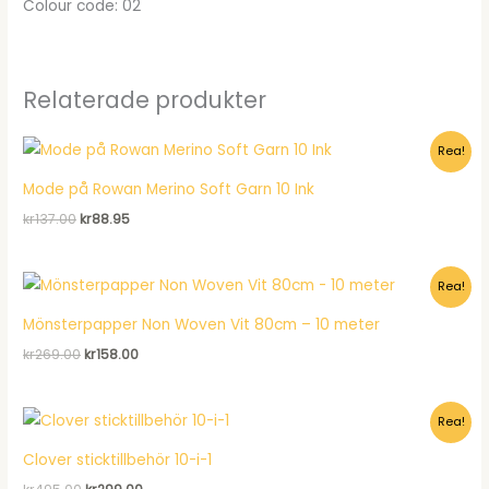
Colour code: 02
Relaterade produkter
Rea!
Mode på Rowan Merino Soft Garn 10 Ink
Det
Det
kr
137.00
kr
88.95
ursprungliga
nuvarande
priset
priset
var:
är:
Rea!
kr137.00.
kr88.95.
Mönsterpapper Non Woven Vit 80cm – 10 meter
Det
Det
kr
269.00
kr
158.00
ursprungliga
nuvarande
priset
priset
var:
är:
Rea!
kr269.00.
kr158.00.
Clover sticktillbehör 10-i-1
Det
Det