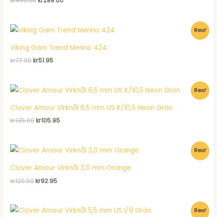
kr
495.00
kr
299.00
ursprungliga
nuvarande
priset
priset
var:
är:
Rea!
kr495.00.
kr299.00.
Viking Garn Trend Merino 424
Det
Det
kr
77.00
kr
51.95
ursprungliga
nuvarande
priset
priset
var:
är:
Rea!
kr77.00.
kr51.95.
Clover Amour Virknål 6,5 mm US K/10,5 Neon Grön
Det
Det
kr
135.00
kr
105.95
ursprungliga
nuvarande
priset
priset
var:
är:
Rea!
kr135.00.
kr105.95.
Clover Amour Virknål 3,0 mm Orange
Det
Det
kr
120.00
kr
92.95
ursprungliga
nuvarande
priset
priset
var:
är:
Rea!
kr120.00.
kr92.95.