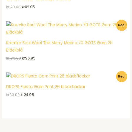
Det
Det
kr
120.00
kr
92.95
ursprungliga
nuvarande
priset
priset
var:
är:
Rea!
kr120.00.
kr92.95.
Kremke Soul Wool The Merry Merino 70 GOTS Garn 25
Bläckblå
Det
Det
kr
106.00
kr
96.95
ursprungliga
nuvarande
priset
priset
var:
är:
Rea!
kr106.00.
kr96.95.
DROPS Fiesta Garn Print 26 bläckfläckar
Det
Det
kr
33.00
kr
24.95
ursprungliga
nuvarande
priset
priset
var:
är:
kr33.00.
kr24.95.