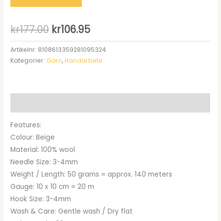
Det
Det
kr
177.00
kr
106.95
ursprungliga
nuvarande
Artikelnr:
8108613359281095324
Kategorier:
Garn
,
Handarbete
priset
priset
var:
är:
kr177.00.
kr106.95.
Beskrivning
Features:
Colour: Beige
Material: 100% wool
Needle Size: 3-4mm
Weight / Length: 50 grams = approx. 140 meters
Gauge: 10 x 10 cm = 20 m
Hook Size: 3-4mm
Wash & Care: Gentle wash / Dry flat