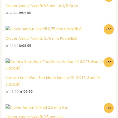
Clover Amour Virknål 5,5 mm US I/9 Grön
Det
Det
kr
120.00
kr
92.95
ursprungliga
nuvarande
priset
priset
var:
är:
Rea!
kr120.00.
kr92.95.
Clover Amour Virknål 0,75 mm Pastellblå
Det
Det
kr
128.00
kr
98.95
ursprungliga
nuvarande
priset
priset
var:
är:
Rea!
kr128.00.
kr98.95.
Kremke Soul Wool The Merry Merino 110 GOTS Garn 25
Bläckblå
Det
Det
kr
143.00
kr
106.95
ursprungliga
nuvarande
priset
priset
var:
är:
Rea!
kr143.00.
kr106.95.
Clover Amour Virknål 2,5 mm Gul