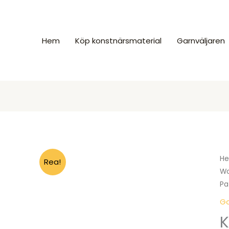
Hem
Köp konstnärsmaterial
Garnväljaren
H
Rea!
Wo
Pa
Ga
K