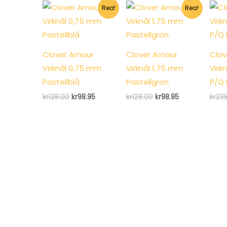
kr128.00.
kr98.95.
kr60.00.
kr56.95.
Rea!
Rea!
Clover Amour
Clover Amour
Clov
Virknål 0,75 mm
Virknål 1,75 mm
Virk
Pastellblå
Pastellgrön
P/Q 
Det
Det
Det
Det
kr
128.00
kr
98.95
kr
128.00
kr
98.95
kr
23
ursprungliga
nuvarande
ursprungliga
nuvarande
priset
priset
priset
priset
var:
är:
var:
är:
kr128.00.
kr98.95.
kr128.00.
kr98.95.