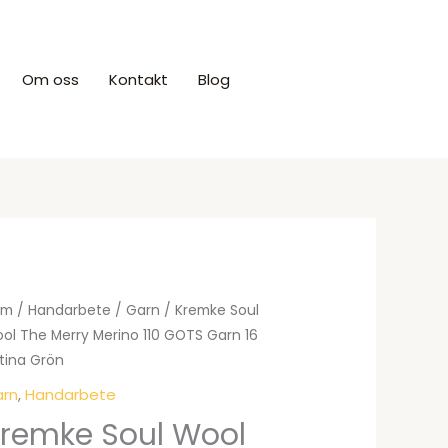
Om oss
Kontakt
Blog
Produkter
em
/
Handarbete
/
Garn
/ Kremke Soul
ol The Merry Merino 110 GOTS Garn 16
tina Grön
rn
,
Handarbete
remke Soul Wool