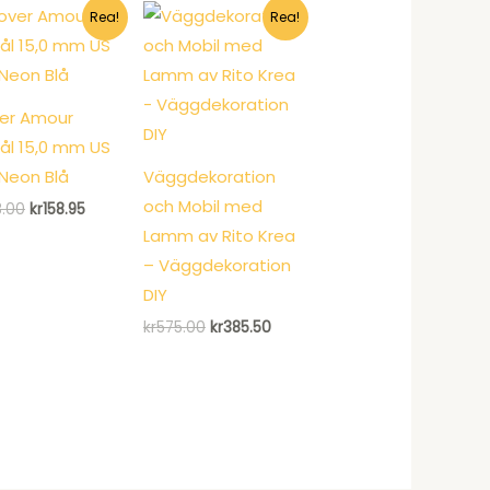
kr120.00.
kr92.95.
Rea!
Rea!
er Amour
nål 15,0 mm US
Neon Blå
Väggdekoration
och Mobil med
Det
Det
8.00
kr
158.95
ursprungliga
nuvarande
Lamm av Rito Krea
priset
priset
var:
är:
– Väggdekoration
kr238.00.
kr158.95.
DIY
Det
Det
kr
575.00
kr
385.50
ursprungliga
nuvarande
priset
priset
var:
är:
kr575.00.
kr385.50.