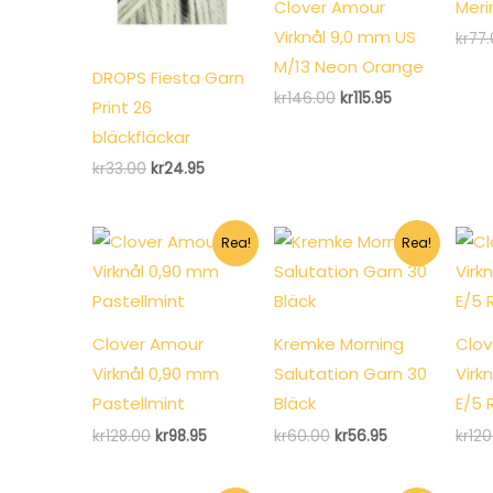
Clover Amour
Meri
Virknål 9,0 mm US
kr
77
M/13 Neon Orange
DROPS Fiesta Garn
Det
Det
kr
146.00
kr
115.95
Print 26
ursprungliga
nuvarande
priset
priset
bläckfläckar
var:
är:
Det
Det
kr
33.00
kr
24.95
kr146.00.
kr115.95.
ursprungliga
nuvarande
priset
priset
var:
är:
kr33.00.
kr24.95.
Rea!
Rea!
Clover Amour
Kremke Morning
Clov
Virknål 0,90 mm
Salutation Garn 30
Virk
Pastellmint
Bläck
E/5 
Det
Det
Det
Det
kr
128.00
kr
98.95
kr
60.00
kr
56.95
kr
120
ursprungliga
nuvarande
ursprungliga
nuvarande
priset
priset
priset
priset
var:
är:
var:
är: