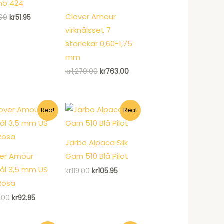
no 424
Clover Amour
Det
Det
.00
kr
51.95
ursprungliga
nuvarande
virknålsset 7
priset
priset
var:
är:
storlekar 0,60-1,75
kr77.00.
kr51.95.
mm
Det
Det
kr
1,270.00
kr
763.00
ursprungliga
nuvarande
priset
priset
var:
är:
kr1,270.00.
kr763.00.
Rea!
Rea!
Järbo Alpaca Silk
er Amour
Garn 510 Blå Pilot
nål 3,5 mm US
Det
Det
kr
119.00
kr
105.95
ursprungliga
nuvarande
Rosa
priset
priset
var:
är:
Det
Det
.00
kr
92.95
kr119.00.
kr105.95.
ursprungliga
nuvarande
priset
priset
var:
är: