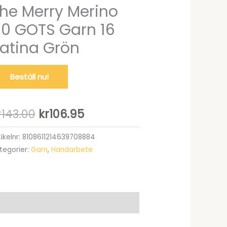
he Merry Merino
10 GOTS Garn 16
atina Grön
Beställ nu!
Det
Det
r
143.00
kr
106.95
ursprungliga
nuvarande
tikelnr:
8108611214639708884
tegorier:
Garn
,
Handarbete
priset
priset
var:
är:
kr143.00.
kr106.95.