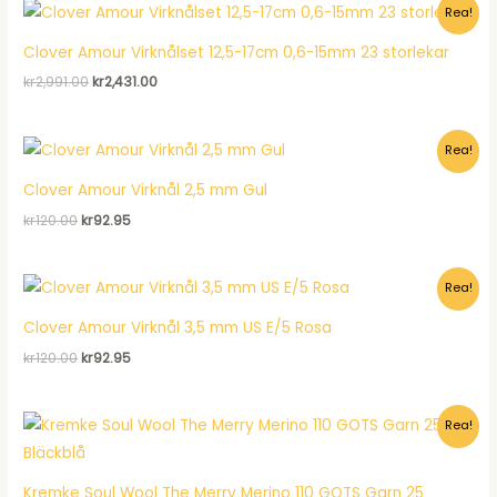
Rea!
kr120.00.
kr92.95.
Clover Amour Virknålset 12,5-17cm 0,6-15mm 23 storlekar
Det
Det
kr
2,991.00
kr
2,431.00
ursprungliga
nuvarande
priset
priset
var:
är:
Rea!
kr2,991.00.
kr2,431.00.
Clover Amour Virknål 2,5 mm Gul
Det
Det
kr
120.00
kr
92.95
ursprungliga
nuvarande
priset
priset
var:
är:
Rea!
kr120.00.
kr92.95.
Clover Amour Virknål 3,5 mm US E/5 Rosa
Det
Det
kr
120.00
kr
92.95
ursprungliga
nuvarande
priset
priset
var:
är:
Rea!
kr120.00.
kr92.95.
Kremke Soul Wool The Merry Merino 110 GOTS Garn 25