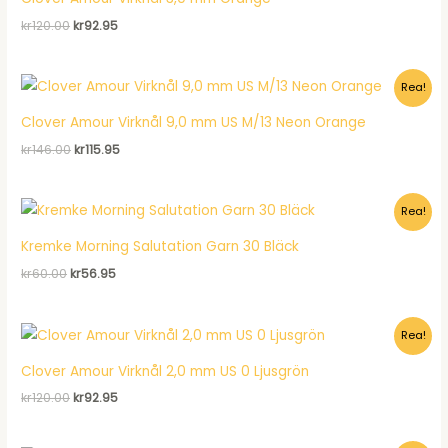
Det
Det
kr
120.00
kr
92.95
ursprungliga
nuvarande
priset
priset
var:
är:
Rea!
kr120.00.
kr92.95.
Clover Amour Virknål 9,0 mm US M/13 Neon Orange
Det
Det
kr
146.00
kr
115.95
ursprungliga
nuvarande
priset
priset
var:
är:
Rea!
kr146.00.
kr115.95.
Kremke Morning Salutation Garn 30 Bläck
Det
Det
kr
60.00
kr
56.95
ursprungliga
nuvarande
priset
priset
var:
är:
Rea!
kr60.00.
kr56.95.
Clover Amour Virknål 2,0 mm US 0 Ljusgrön
Det
Det
kr
120.00
kr
92.95
ursprungliga
nuvarande
priset
priset
var:
är: