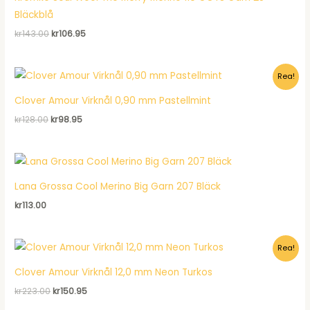
Bläckblå
Det
Det
kr
143.00
kr
106.95
ursprungliga
nuvarande
priset
priset
var:
är:
Rea!
kr143.00.
kr106.95.
Clover Amour Virknål 0,90 mm Pastellmint
Det
Det
kr
128.00
kr
98.95
ursprungliga
nuvarande
priset
priset
var:
är:
kr128.00.
kr98.95.
Lana Grossa Cool Merino Big Garn 207 Bläck
kr
113.00
Rea!
Clover Amour Virknål 12,0 mm Neon Turkos
Det
Det
kr
223.00
kr
150.95
ursprungliga
nuvarande