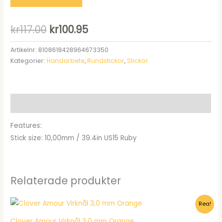
Det
Det
kr
117.00
kr
100.95
ursprungliga
nuvarande
Artikelnr:
8108618428964673350
Kategorier:
Handarbete
,
Rundstickor
,
Stickor
priset
priset
var:
är:
kr117.00.
kr100.95.
Beskrivning
Features:
Stick size: 10,00mm / 39.4in US15 Ruby
Relaterade produkter
Rea!
Clover Amour Virknål 3,0 mm Orange