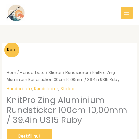
Hoppa
till
innehåll
Rea!
Hem
/
Handarbete
/
Stickor
/
Rundstickor
/ KnitPro Zing
Aluminium Rundstickor 100cm 10,00mm / 39.4in US15 Ruby
Handarbete
,
Rundstickor
,
Stickor
KnitPro Zing Aluminium
Rundstickor 100cm 10,00mm
/ 39.4in US15 Ruby
Beställ nu!