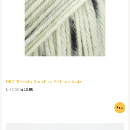
DROPS Fiesta Garn Print 26 bläckfläckar
Det
Det
kr
33.00
kr
26.95
ursprungliga
nuvarande
priset
priset
var:
är:
Rea!
kr33.00.
kr26.95.