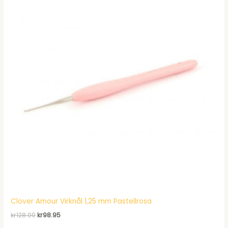
Clover Amour Virknål 1,25 mm Pastellrosa
Det
Det
kr
128.00
kr
98.95
ursprungliga
nuvarande