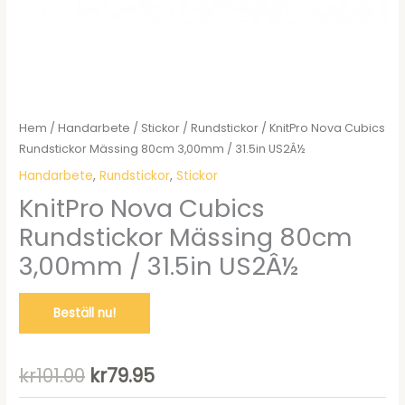
Hem
/
Handarbete
/
Stickor
/
Rundstickor
/ KnitPro Nova Cubics
Rundstickor Mässing 80cm 3,00mm / 31.5in US2Â½
Handarbete
,
Rundstickor
,
Stickor
KnitPro Nova Cubics
Rundstickor Mässing 80cm
3,00mm / 31.5in US2Â½
Beställ nu!
Det
Det
kr
101.00
kr
79.95