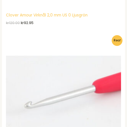
Clover Amour Virknål 2,0 mm US 0 Ljusgrön
Det
Det
kr
120.00
kr
92.95
ursprungliga
nuvarande
priset
priset
var:
är:
Rea!
kr120.00.
kr92.95.