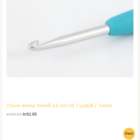
Clover Amour Virknål 4,5 mm US 7 Ljusblå / Turkos
Det
Det
kr
120.00
kr
92.95
ursprungliga
nuvarande
priset
priset
var:
är:
Rea!
kr120.00.
kr92.95.