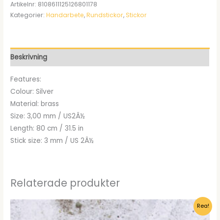
ursprungliga
nuvarande
Artikelnr:
8108611125126801178
Kategorier:
Handarbete
,
Rundstickor
,
Stickor
priset
priset
var:
är:
kr101.00.
kr79.95.
Beskrivning
Features:
Colour: Silver
Material: brass
Size: 3,00 mm / US2Â½
Length: 80 cm / 31.5 in
Stick size: 3 mm / US 2Â½
Relaterade produkter
Rea!