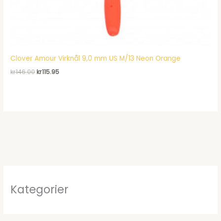
Clover Amour Virknål 9,0 mm US M/13 Neon Orange
Det
Det
kr
146.00
kr
115.95
ursprungliga
nuvarande
priset
priset
var:
är:
kr146.00.
kr115.95.
Kategorier