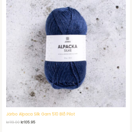
Järbo Alpaca Silk Garn 510 Blå Pilot
Det
Det
kr
119.00
kr
105.95
ursprungliga
nuvarande
priset
priset