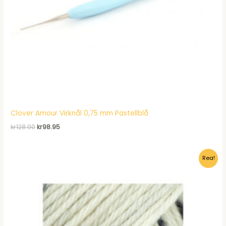
Clover Amour Virknål 0,75 mm Pastellblå
Det
Det
kr
128.00
kr
98.95
ursprungliga
nuvarande
priset
priset
var:
är:
Rea!
kr128.00.
kr98.95.