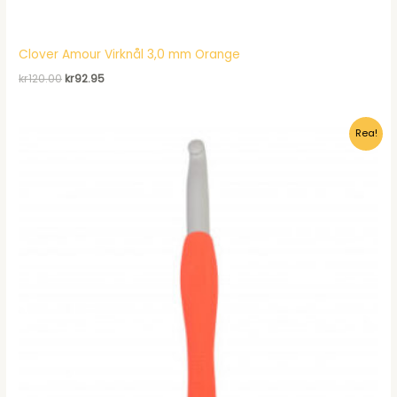
Clover Amour Virknål 3,0 mm Orange
Det
Det
kr
120.00
kr
92.95
ursprungliga
nuvarande
priset
priset
var:
är:
Rea!
kr120.00.
kr92.95.