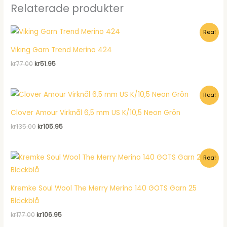
Relaterade produkter
Rea!
Viking Garn Trend Merino 424
Det
Det
kr
77.00
kr
51.95
ursprungliga
nuvarande
priset
priset
var:
är:
Rea!
kr77.00.
kr51.95.
Clover Amour Virknål 6,5 mm US K/10,5 Neon Grön
Det
Det
kr
135.00
kr
105.95
ursprungliga
nuvarande
priset
priset
var:
är:
Rea!
kr135.00.
kr105.95.
Kremke Soul Wool The Merry Merino 140 GOTS Garn 25
Bläckblå
Det
Det
kr
177.00
kr
106.95
ursprungliga
nuvarande