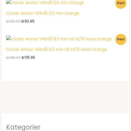
Rea!
kr120.00.
kr92.95.
Clover Amour Virknål 3,0 mm Orange
Det
Det
kr
120.00
kr
92.95
ursprungliga
nuvarande
priset
priset
var:
är:
Rea!
kr120.00.
kr92.95.
Clover Amour Virknål 9,0 mm US M/13 Neon Orange
Det
Det
kr
146.00
kr
115.95
ursprungliga
nuvarande
priset
priset
var:
är:
kr146.00.
kr115.95.
Kategorier