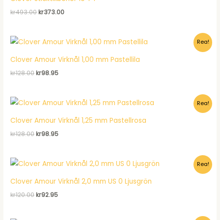
Det
Det
kr
493.00
kr
373.00
ursprungliga
nuvarande
priset
priset
var:
är:
Rea!
kr493.00.
kr373.00.
Clover Amour Virknål 1,00 mm Pastellila
Det
Det
kr
128.00
kr
98.95
ursprungliga
nuvarande
priset
priset
var:
är:
Rea!
kr128.00.
kr98.95.
Clover Amour Virknål 1,25 mm Pastellrosa
Det
Det
kr
128.00
kr
98.95
ursprungliga
nuvarande
priset
priset
var:
är:
Rea!
kr128.00.
kr98.95.
Clover Amour Virknål 2,0 mm US 0 Ljusgrön
Det
Det
kr
120.00
kr
92.95
ursprungliga
nuvarande
priset
priset
var:
är: