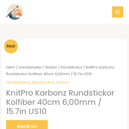
Hoppa
till
innehåll
Rea!
Hem
/
Handarbete
/
Stickor
/
Rundstickor
/ KnitPro Karbonz
Rundstickor Kolfiber 40cm 6,00mm / 15.7in US10
Handarbete
,
Rundstickor
,
Stickor
KnitPro Karbonz Rundstickor
Kolfiber 40cm 6,00mm /
15.7in US10
Beställ nu!