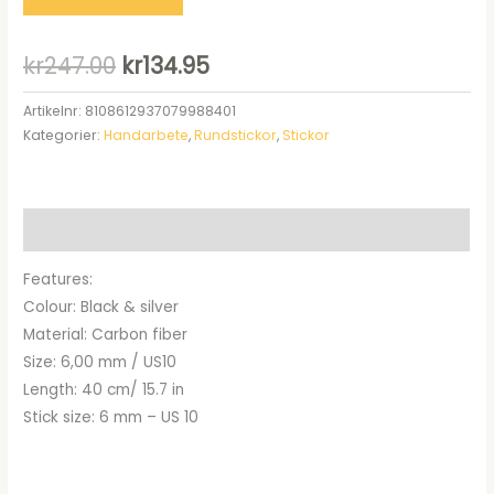
Det
Det
kr
247.00
kr
134.95
ursprungliga
nuvarande
Artikelnr:
8108612937079988401
Kategorier:
Handarbete
,
Rundstickor
,
Stickor
priset
priset
var:
är:
kr247.00.
kr134.95.
Beskrivning
Features:
Colour: Black & silver
Material: Carbon fiber
Size: 6,00 mm / US10
Length: 40 cm/ 15.7 in
Stick size: 6 mm – US 10