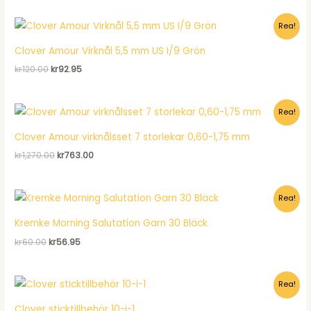
priset
priset
var:
är:
Rea!
kr177.00.
kr106.95.
Clover Amour Virknål 5,5 mm US I/9 Grön
Det
Det
kr
120.00
kr
92.95
ursprungliga
nuvarande
priset
priset
var:
är:
Rea!
kr120.00.
kr92.95.
Clover Amour virknålsset 7 storlekar 0,60-1,75 mm
Det
Det
kr
1,270.00
kr
763.00
ursprungliga
nuvarande
priset
priset
var:
är:
Rea!
kr1,270.00.
kr763.00.
Kremke Morning Salutation Garn 30 Bläck
Det
Det
kr
60.00
kr
56.95
ursprungliga
nuvarande
priset
priset
var:
är:
Rea!
kr60.00.
kr56.95.
Clover sticktillbehör 10-i-1