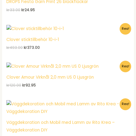
DROPS Fiesta Garn Print 26 bläckfläckar
Det
Det
kr
33.00
kr
24.95
ursprungliga
nuvarande
priset
priset
var:
är:
Rea!
kr33.00.
kr24.95.
Clover sticktillbehör 10-i-1
Det
Det
kr
493.00
kr
373.00
ursprungliga
nuvarande
priset
priset
var:
är:
Rea!
kr493.00.
kr373.00.
Clover Amour Virknål 2,0 mm US 0 Ljusgrön
Det
Det
kr
120.00
kr
92.95
ursprungliga
nuvarande
priset
priset
var:
är:
Rea!
kr120.00.
kr92.95.
Väggdekoration och Mobil med Lamm av Rito Krea –
Väggdekoration DIY