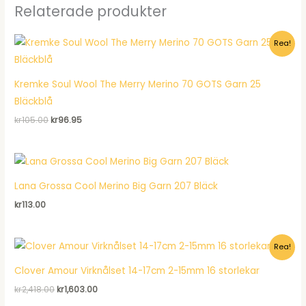
Relaterade produkter
Rea!
Kremke Soul Wool The Merry Merino 70 GOTS Garn 25
Bläckblå
Det
Det
kr
105.00
kr
96.95
ursprungliga
nuvarande
priset
priset
var:
är:
kr105.00.
kr96.95.
Lana Grossa Cool Merino Big Garn 207 Bläck
kr
113.00
Rea!
Clover Amour Virknålset 14-17cm 2-15mm 16 storlekar
Det
Det
kr
2,418.00
kr
1,603.00
ursprungliga
nuvarande