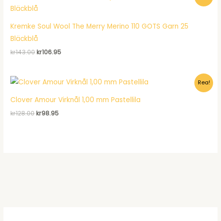
Kremke Soul Wool The Merry Merino 110 GOTS Garn 25
Bläckblå
Det
Det
kr
143.00
kr
106.95
ursprungliga
nuvarande
priset
priset
var:
är:
Rea!
kr143.00.
kr106.95.
Clover Amour Virknål 1,00 mm Pastellila
Det
Det
kr
128.00
kr
98.95
ursprungliga
nuvarande
priset
priset
var:
är:
kr128.00.
kr98.95.