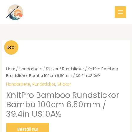
Hoppa
till
innehåll
Rea!
Hem
/
Handarbete
/
Stickor
/
Rundstickor
/ KnitPro Bamboo
Rundstickor Bambu 100cm 6,50mm / 39.4in US10Â½
Handarbete
,
Rundstickor
,
Stickor
KnitPro Bamboo Rundstickor
Bambu 100cm 6,50mm /
39.4in US10Â½
Beställ nu!