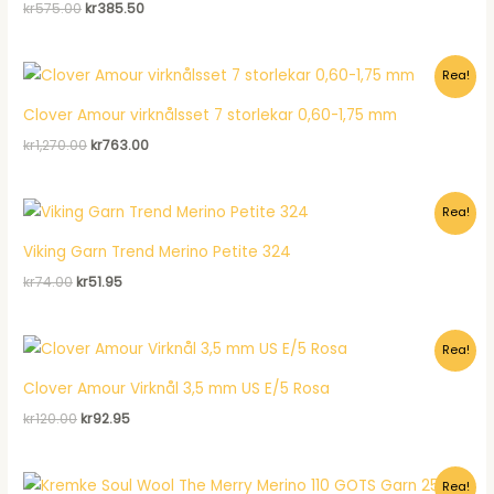
Det
Det
kr
575.00
kr
385.50
ursprungliga
nuvarande
priset
priset
var:
är:
Rea!
kr575.00.
kr385.50.
Clover Amour virknålsset 7 storlekar 0,60-1,75 mm
Det
Det
kr
1,270.00
kr
763.00
ursprungliga
nuvarande
priset
priset
var:
är:
Rea!
kr1,270.00.
kr763.00.
Viking Garn Trend Merino Petite 324
Det
Det
kr
74.00
kr
51.95
ursprungliga
nuvarande
priset
priset
var:
är:
Rea!
kr74.00.
kr51.95.
Clover Amour Virknål 3,5 mm US E/5 Rosa
Det
Det
kr
120.00
kr
92.95
ursprungliga
nuvarande
priset
priset
var:
är:
Rea!
kr120.00.
kr92.95.