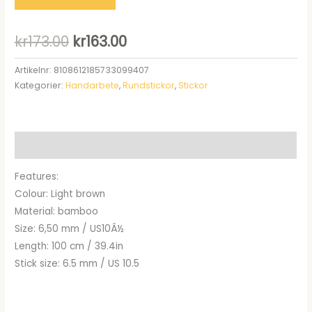
Det
Det
kr
173.00
kr
163.00
ursprungliga
nuvarande
Artikelnr:
8108612185733099407
Kategorier:
Handarbete
,
Rundstickor
,
Stickor
priset
priset
var:
är:
kr173.00.
kr163.00.
Beskrivning
Features:
Colour: Light brown
Material: bamboo
Size: 6,50 mm / US10Â½
Length: 100 cm / 39.4in
Stick size: 6.5 mm / US 10.5